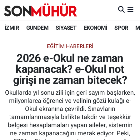
İzmir Nöbetçi Eczaneler
İZMİR
GÜNDEM
SİYASET
EKONOMİ
SPOR
M
İzmir Hava Durumu
EĞITIM HABERLERI
2026 e-Okul ne zaman
İzmir Namaz Vakitleri
kapanacak? e-Okul not
İzmir Trafik Yoğunluk Haritası
girişi ne zaman bitecek?
Süper Lig Puan Durumu ve Fikstür
Okullarda yıl sonu zili için geri sayım başlarken,
milyonlarca öğrenci ve velinin gözü kulağı e-
Tüm Manşetler
Okul ekranına çevrildi. Sınavların
tamamlanmasıyla birlikte takdir ve teşekkür
Son Dakika Haberleri
belgesi hesaplamaları yapan aileler, sistemin
ne zaman kapanacağını merak ediyor. Peki,
Haber Arşivi