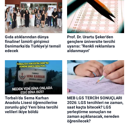
Gıda atıklarından dünya
Prof. Dr. Urartu Şeker'den
finaline! İzmirli girişimci
gençlere üniversite tercihi
Danimarka'da Türkiye'yi temsil
uyarısı: "Renkli reklamlara
edecek
aldanmayın"
Torbalı'da Sema Karhan
MEB LGS TERCİH SONUÇLARI
Anadolu Lisesi öğrencilerine
2026: LGS tercihleri ne zaman,
zorunlu göç! Yeni bina tercihi
saat kaçta bitecek? LGS
velileri ikiye böldü
yerleştirme sonuçları ne
zaman açıklanacak, nereden
öğrenilecek?