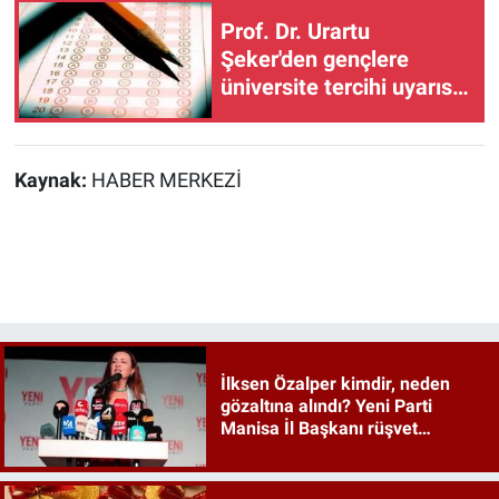
Prof. Dr. Urartu
Şeker'den gençlere
üniversite tercihi uyarısı:
"Renkli reklamlara
aldanmayın"
Kaynak:
HABER MERKEZİ
İlksen Özalper kimdir, neden
gözaltına alındı? Yeni Parti
Manisa İl Başkanı rüşvet
soruşturmasında