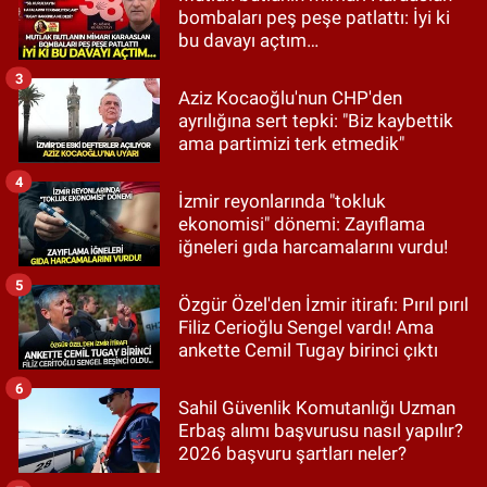
bombaları peş peşe patlattı: İyi ki
bu davayı açtım…
3
Aziz Kocaoğlu'nun CHP'den
ayrılığına sert tepki: "Biz kaybettik
ama partimizi terk etmedik"
4
İzmir reyonlarında "tokluk
ekonomisi" dönemi: Zayıflama
iğneleri gıda harcamalarını vurdu!
5
Özgür Özel'den İzmir itirafı: Pırıl pırıl
Filiz Cerioğlu Sengel vardı! Ama
ankette Cemil Tugay birinci çıktı
6
Sahil Güvenlik Komutanlığı Uzman
Erbaş alımı başvurusu nasıl yapılır?
2026 başvuru şartları neler?