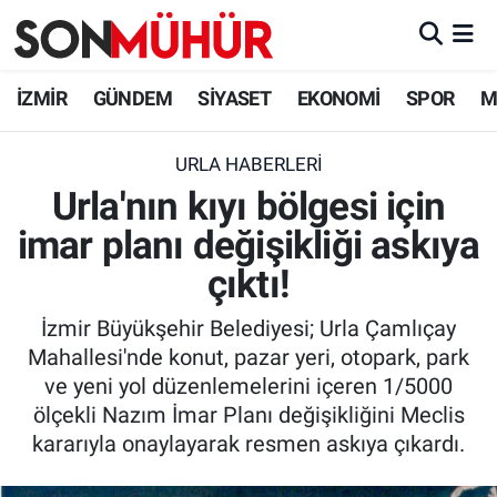
İzmir Nöbetçi Eczaneler
İZMİR
GÜNDEM
SİYASET
EKONOMİ
SPOR
M
İzmir Hava Durumu
URLA HABERLERI
Urla'nın kıyı bölgesi için
İzmir Namaz Vakitleri
imar planı değişikliği askıya
İzmir Trafik Yoğunluk Haritası
çıktı!
Süper Lig Puan Durumu ve Fikstür
İzmir Büyükşehir Belediyesi; Urla Çamlıçay
Mahallesi'nde konut, pazar yeri, otopark, park
Tüm Manşetler
ve yeni yol düzenlemelerini içeren 1/5000
ölçekli Nazım İmar Planı değişikliğini Meclis
Son Dakika Haberleri
kararıyla onaylayarak resmen askıya çıkardı.
Haber Arşivi