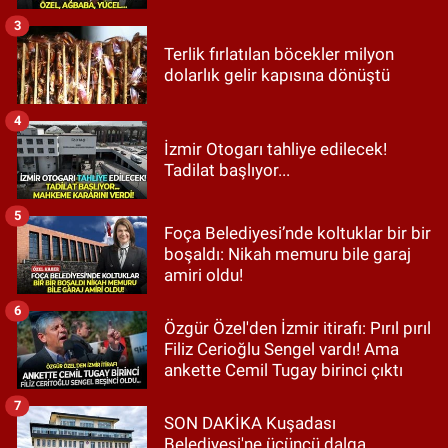
3
Terlik fırlatılan böcekler milyon
dolarlık gelir kapısına dönüştü
4
İzmir Otogarı tahliye edilecek!
Tadilat başlıyor...
5
Foça Belediyesi’nde koltuklar bir bir
boşaldı: Nikah memuru bile garaj
amiri oldu!
6
Özgür Özel'den İzmir itirafı: Pırıl pırıl
Filiz Cerioğlu Sengel vardı! Ama
ankette Cemil Tugay birinci çıktı
7
SON DAKİKA Kuşadası
Belediyesi'ne üçüncü dalga