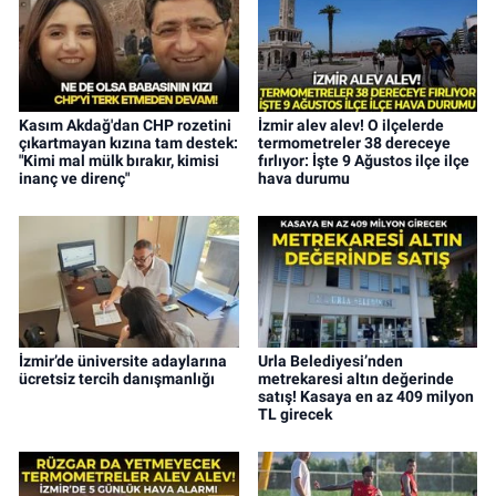
Kasım Akdağ'dan CHP rozetini
İzmir alev alev! O ilçelerde
çıkartmayan kızına tam destek:
termometreler 38 dereceye
"Kimi mal mülk bırakır, kimisi
fırlıyor: İşte 9 Ağustos ilçe ilçe
inanç ve direnç"
hava durumu
İzmir’de üniversite adaylarına
Urla Belediyesi’nden
ücretsiz tercih danışmanlığı
metrekaresi altın değerinde
satış! Kasaya en az 409 milyon
TL girecek