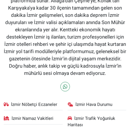
platformda sunar. Aliağa'dan Çeşme'ye, Konak'tan
Karşıyaka'ya kadar 30 ilçenin tamamından gelen son
dakika İzmir gelişmeleri, son dakika deprem İzmir
duyuruları ve İzmir valisi açıklamaları anında Son Mühür
ekranlarında yer alır. Kentteki ekonomik hayatı
destekleyen İzmir iş ilanları, turizm profesyonelleri için
İzmir otelleri rehberi ve şehir içi ulaşımda hayat kurtaran
İzmir yol tarifi modülleriyle platformumuz, geleneksel bir
gazetenin ötesinde İzmir'in dijital yaşam merkezidir.
Doğru haber, anlık takip ve güçlü kadrosuyla İzmir’in
mühürlü sesi olmaya devam ediyoruz.
İzmir Nöbetçi Eczaneler
İzmir Hava Durumu
İzmir Namaz Vakitleri
İzmir Trafik Yoğunluk
Haritası