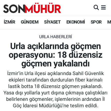
İzmir Nöbetçi Eczaneler
İZMİR
GÜNDEM
SİYASET
EKONOMİ
SPOR
M
İzmir Hava Durumu
URLA HABERLERI
Urla açıklarında göçmen
İzmir Namaz Vakitleri
operasyonu: 18 düzensiz
İzmir Trafik Yoğunluk Haritası
göçmen yakalandı
Süper Lig Puan Durumu ve Fikstür
İzmir’in Urla ilçesi açıklarında Sahil Güvenlik
ekipleri tarafından durdurulan fiber karinalı
Tüm Manşetler
lastik botta 18 düzensiz göçmen yakalandı.
Yasa dışı yollarla yurt dışına çıkmaya çalıştıkları
Son Dakika Haberleri
belirlenen göçmenler, işlemlerinin ardından İl
Göç İdaresi Müdürlüğü’ne teslim edildi.
Haber Arşivi