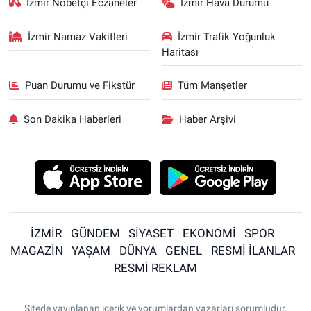
İzmir Nöbetçi Eczaneler
İzmir Hava Durumu
İzmir Namaz Vakitleri
İzmir Trafik Yoğunluk
Haritası
Puan Durumu ve Fikstür
Tüm Manşetler
Son Dakika Haberleri
Haber Arşivi
İZMİR
GÜNDEM
SİYASET
EKONOMİ
SPOR
MAGAZİN
YAŞAM
DÜNYA
GENEL
RESMİ İLANLAR
RESMİ REKLAM
Sitede yayınlanan içerik ve yorumlardan yazarları sorumludur.