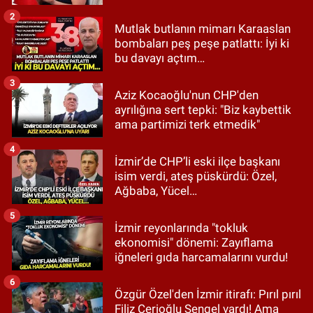
2
Mutlak butlanın mimarı Karaaslan
bombaları peş peşe patlattı: İyi ki
bu davayı açtım…
3
Aziz Kocaoğlu'nun CHP'den
ayrılığına sert tepki: "Biz kaybettik
ama partimizi terk etmedik"
4
İzmir’de CHP’li eski ilçe başkanı
isim verdi, ateş püskürdü: Özel,
Ağbaba, Yücel…
5
İzmir reyonlarında "tokluk
ekonomisi" dönemi: Zayıflama
iğneleri gıda harcamalarını vurdu!
6
Özgür Özel'den İzmir itirafı: Pırıl pırıl
Filiz Cerioğlu Sengel vardı! Ama