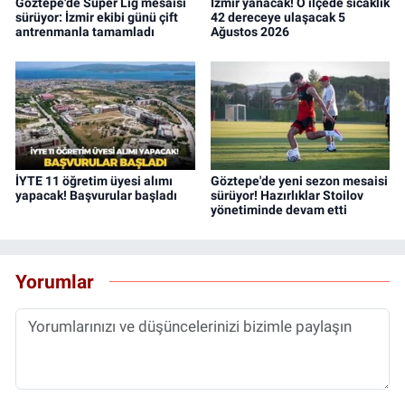
Göztepe'de Süper Lig mesaisi
İzmir yanacak! O ilçede sıcaklık
sürüyor: İzmir ekibi günü çift
42 dereceye ulaşacak 5
antrenmanla tamamladı
Ağustos 2026
İYTE 11 öğretim üyesi alımı
Göztepe'de yeni sezon mesaisi
yapacak! Başvurular başladı
sürüyor! Hazırlıklar Stoilov
yönetiminde devam etti
Yorumlar