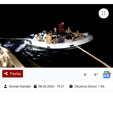
Paylaş
-
+
A
A
Osman Günden
08.06.2026 - 19:21
Okunma Süresi: 1 Dk