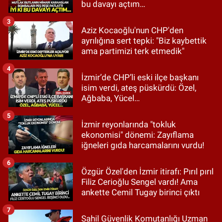
bu davayı açtım…
3
Aziz Kocaoğlu'nun CHP'den
ayrılığına sert tepki: "Biz kaybettik
ama partimizi terk etmedik"
4
İzmir’de CHP’li eski ilçe başkanı
isim verdi, ateş püskürdü: Özel,
Ağbaba, Yücel…
5
İzmir reyonlarında "tokluk
ekonomisi" dönemi: Zayıflama
iğneleri gıda harcamalarını vurdu!
6
Özgür Özel'den İzmir itirafı: Pırıl pırıl
Filiz Cerioğlu Sengel vardı! Ama
ankette Cemil Tugay birinci çıktı
7
Sahil Güvenlik Komutanlığı Uzman