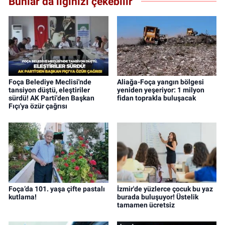
Bunlar da ilginizi çekebilir
Foça Belediye Meclisi'nde
Aliağa-Foça yangın bölgesi
tansiyon düştü, eleştiriler
yeniden yeşeriyor: 1 milyon
sürdü! AK Parti'den Başkan
fidan toprakla buluşacak
Fıçı'ya özür çağrısı
Foça’da 101. yaşa çifte pastalı
İzmir'de yüzlerce çocuk bu yaz
kutlama!
burada buluşuyor! Üstelik
tamamen ücretsiz