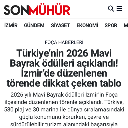
İzmir Nöbetçi Eczaneler
İZMİR
GÜNDEM
SİYASET
EKONOMİ
SPOR
M
İzmir Hava Durumu
FOÇA HABERLERI
Türkiye’nin 2026 Mavi
İzmir Namaz Vakitleri
Bayrak ödülleri açıklandı!
İzmir Trafik Yoğunluk Haritası
İzmir’de düzenlenen
Süper Lig Puan Durumu ve Fikstür
törende dikkat çeken tablo
2026 yılı Mavi Bayrak ödülleri İzmir’in Foça
Tüm Manşetler
ilçesinde düzenlenen törenle açıklandı. Türkiye,
580 plaj ve 30 marina ile dünya sıralamasındaki
Son Dakika Haberleri
güçlü konumunu korurken, çevre ve
sürdürülebilir turizm alanındaki başarısıyla
Haber Arşivi