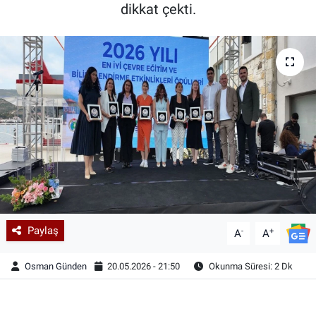
dikkat çekti.
Paylaş
-
+
A
A
Osman Günden
20.05.2026 - 21:50
Okunma Süresi: 2 Dk