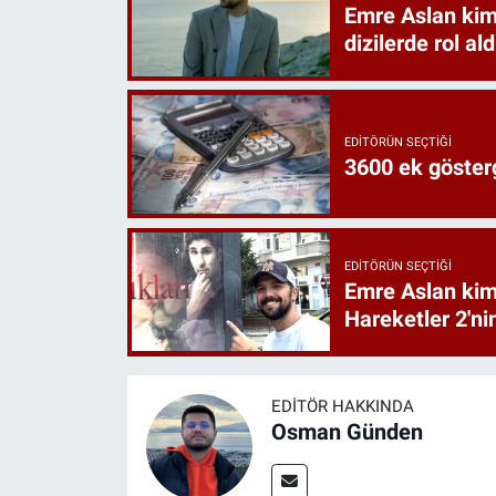
Emre Aslan kimd
dizilerde rol ald
EDITÖRÜN SEÇTIĞI
3600 ek göster
EDITÖRÜN SEÇTIĞI
Emre Aslan kimd
Hareketler 2'ni
EDITÖR HAKKINDA
Osman Günden