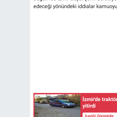
edeceği yönündeki iddialar kamuoyu
İzmir'de traktö
yitirdi
İçeriği Görüntüle