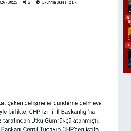
26 - 00:25
2
Okunma Süresi: 2 Dk
6
7
kkat çeken gelişmeler gündeme gelmeye
 birlikte, CHP İzmir İl Başkanlığı'na
z tarafından Utku Gümrükçü atanmıştı.
 Başkanı Cemil Tugay'ın CHP'den istifa