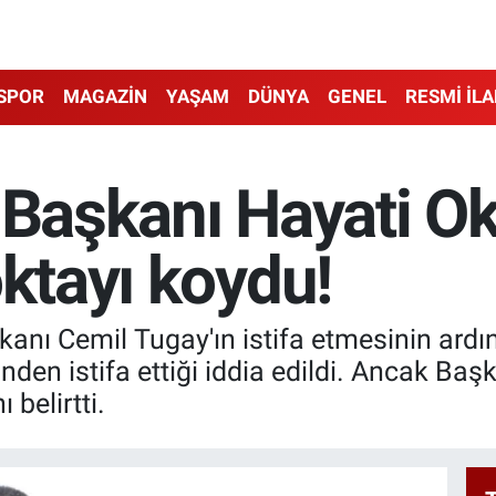
SPOR
MAGAZİN
YAŞAM
DÜNYA
GENEL
RESMİ İL
 Başkanı Hayati Ok
oktayı koydu!
kanı Cemil Tugay'ın istifa etmesinin ardı
nden istifa ettiği iddia edildi. Ancak Baş
 belirtti.