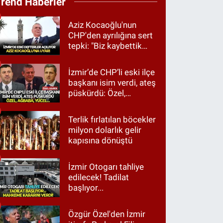
Trend Haberler
Aziz Kocaoğlu'nun
CHP'den ayrılığına sert
tepki: "Biz kaybettik
ama partimizi terk
etmedik"
İzmir’de CHP’li eski ilçe
başkanı isim verdi, ateş
püskürdü: Özel,
Ağbaba, Yücel…
Terlik fırlatılan böcekler
milyon dolarlık gelir
kapısına dönüştü
İzmir Otogarı tahliye
edilecek! Tadilat
başlıyor...
Özgür Özel'den İzmir