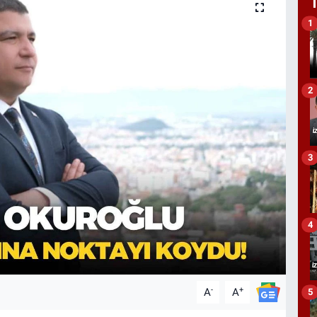
1
2
3
4
-
+
A
A
5