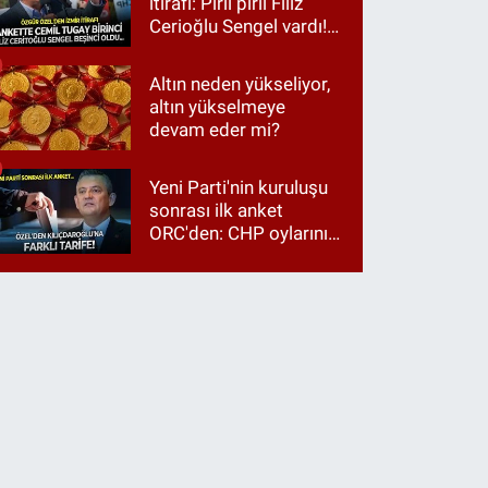
itirafı: Pırıl pırıl Filiz
Cerioğlu Sengel vardı!
Ama ankette Cemil
Tugay birinci çıktı
Altın neden yükseliyor,
altın yükselmeye
devam eder mi?
Yeni Parti'nin kuruluşu
sonrası ilk anket
ORC'den: CHP oylarının
üçte ikisi Özgür Özel'e,
üçte biri Kılıçdaroğlu'na