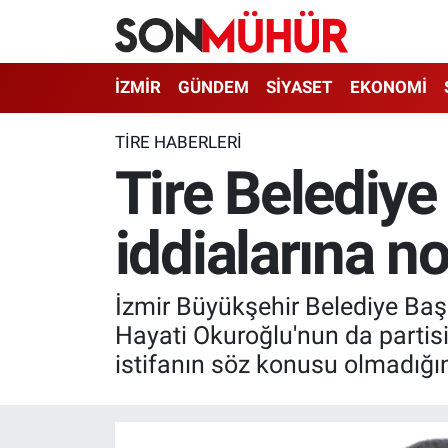
İzmir Nöbetçi Eczaneler
İZMİR
GÜNDEM
SİYASET
EKONOMİ
İzmir Hava Durumu
TIRE HABERLERI
Tire Belediye
İzmir Namaz Vakitleri
iddialarına n
İzmir Trafik Yoğunluk Haritası
Süper Lig Puan Durumu ve Fikstür
İzmir Büyükşehir Belediye Baş
Tüm Manşetler
Hayati Okuroğlu'nun da partisi
istifanın söz konusu olmadığını
Son Dakika Haberleri
Haber Arşivi