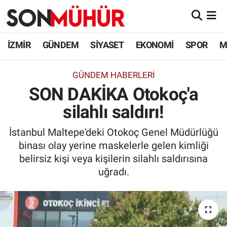
İzmir Nöbetçi Eczaneler
İZMİR
GÜNDEM
SİYASET
EKONOMİ
SPOR
M
İzmir Hava Durumu
GÜNDEM HABERLERI
SON DAKİKA Otokoç'a
İzmir Namaz Vakitleri
silahlı saldırı!
İzmir Trafik Yoğunluk Haritası
İstanbul Maltepe'deki Otokoç Genel Müdürlüğü
Süper Lig Puan Durumu ve Fikstür
binası olay yerine maskelerle gelen kimliği
belirsiz kişi veya kişilerin silahlı saldırısına
Tüm Manşetler
uğradı.
Son Dakika Haberleri
Haber Arşivi