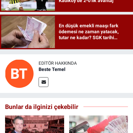
Kadıköy'de 2-0'lık avantaj
En düşük emekli maaşı fark
ödemesi ne zaman yatacak,
tutar ne kadar? SGK tarihi
duyurdu
EDITÖR HAKKINDA
Beste Temel
Bunlar da ilginizi çekebilir