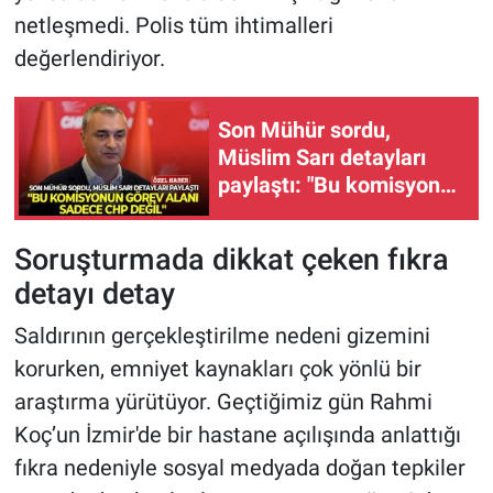
netleşmedi. Polis tüm ihtimalleri
değerlendiriyor.
Son Mühür sordu,
Müslim Sarı detayları
paylaştı: "Bu komisyonun
görev alanı sadece CHP
değil"
Soruşturmada dikkat çeken fıkra
detayı detay
Saldırının gerçekleştirilme nedeni gizemini
korurken, emniyet kaynakları çok yönlü bir
araştırma yürütüyor. Geçtiğimiz gün Rahmi
Koç’un İzmir'de bir hastane açılışında anlattığı
fıkra nedeniyle sosyal medyada doğan tepkiler