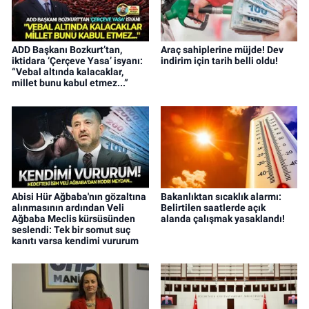
ADD Başkanı Bozkurt’tan,
Araç sahiplerine müjde! Dev
iktidara ‘Çerçeve Yasa’ isyanı:
indirim için tarih belli oldu!
“Vebal altında kalacaklar,
millet bunu kabul etmez...”
Abisi Hür Ağbaba'nın gözaltına
Bakanlıktan sıcaklık alarmı:
alınmasının ardından Veli
Belirtilen saatlerde açık
Ağbaba Meclis kürsüsünden
alanda çalışmak yasaklandı!
seslendi: Tek bir somut suç
kanıtı varsa kendimi vururum