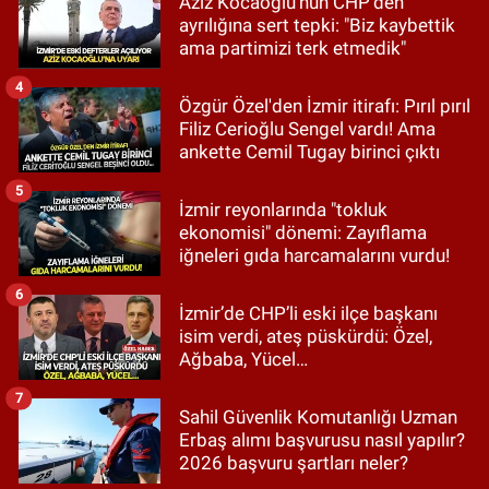
Aziz Kocaoğlu'nun CHP'den
ayrılığına sert tepki: "Biz kaybettik
ama partimizi terk etmedik"
4
Özgür Özel'den İzmir itirafı: Pırıl pırıl
Filiz Cerioğlu Sengel vardı! Ama
ankette Cemil Tugay birinci çıktı
5
İzmir reyonlarında "tokluk
ekonomisi" dönemi: Zayıflama
iğneleri gıda harcamalarını vurdu!
6
İzmir’de CHP’li eski ilçe başkanı
isim verdi, ateş püskürdü: Özel,
Ağbaba, Yücel…
7
Sahil Güvenlik Komutanlığı Uzman
Erbaş alımı başvurusu nasıl yapılır?
2026 başvuru şartları neler?