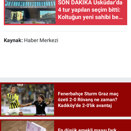
SON DAKİKA Üsküdar’da
4 tur yapılan seçim bitti:
Koltuğun yeni sahibi belli
oldu!
Kaynak:
Haber Merkezi
Fenerbahçe Sturm Graz maç
özeti 2-0 Rövanş ne zaman?
Kadıköy'de 2-0'lık avantaj
En düşük emekli maaşı fark