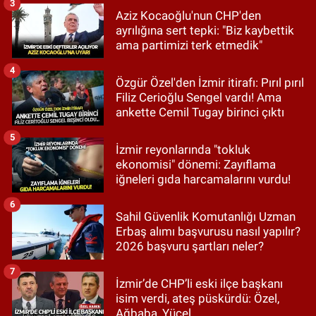
3
Aziz Kocaoğlu'nun CHP'den
ayrılığına sert tepki: "Biz kaybettik
ama partimizi terk etmedik"
4
Özgür Özel'den İzmir itirafı: Pırıl pırıl
Filiz Cerioğlu Sengel vardı! Ama
ankette Cemil Tugay birinci çıktı
5
İzmir reyonlarında "tokluk
ekonomisi" dönemi: Zayıflama
iğneleri gıda harcamalarını vurdu!
6
Sahil Güvenlik Komutanlığı Uzman
Erbaş alımı başvurusu nasıl yapılır?
2026 başvuru şartları neler?
7
İzmir’de CHP’li eski ilçe başkanı
isim verdi, ateş püskürdü: Özel,
Ağbaba, Yücel…