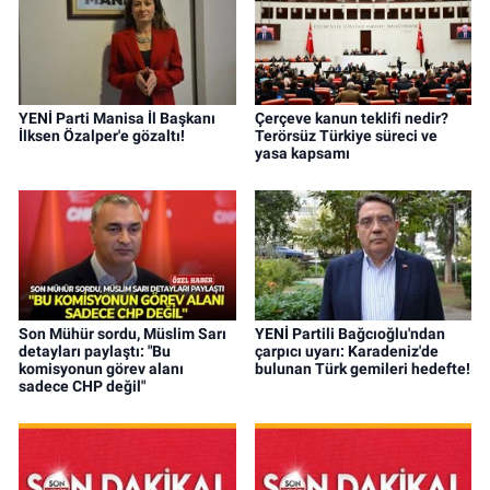
YENİ Parti Manisa İl Başkanı
Çerçeve kanun teklifi nedir?
İlksen Özalper'e gözaltı!
Terörsüz Türkiye süreci ve
yasa kapsamı
Son Mühür sordu, Müslim Sarı
YENİ Partili Bağcıoğlu'ndan
detayları paylaştı: "Bu
çarpıcı uyarı: Karadeniz'de
komisyonun görev alanı
bulunan Türk gemileri hedefte!
sadece CHP değil"