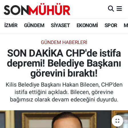
İzmir Nöbetçi Eczaneler
İZMİR
GÜNDEM
SİYASET
EKONOMİ
SPOR
M
İzmir Hava Durumu
GÜNDEM HABERLERI
SON DAKİKA CHP'de istifa
İzmir Namaz Vakitleri
depremi! Belediye Başkanı
İzmir Trafik Yoğunluk Haritası
görevini bıraktı!
Süper Lig Puan Durumu ve Fikstür
Kilis Belediye Başkanı Hakan Bilecen, CHP'den
istifa ettiğini açıkladı. Bilecen, görevine
Tüm Manşetler
bağımsız olarak devam edeceğini duyurdu.
Son Dakika Haberleri
Haber Arşivi