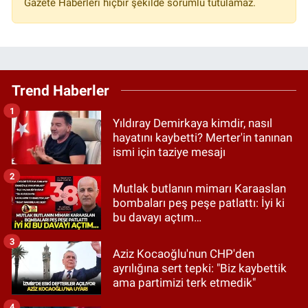
Gazete Haberleri hiçbir şekilde sorumlu tutulamaz.
Trend Haberler
1
Yıldıray Demirkaya kimdir, nasıl
hayatını kaybetti? Merter'in tanınan
ismi için taziye mesajı
2
Mutlak butlanın mimarı Karaaslan
bombaları peş peşe patlattı: İyi ki
bu davayı açtım…
3
Aziz Kocaoğlu'nun CHP'den
ayrılığına sert tepki: "Biz kaybettik
ama partimizi terk etmedik"
4