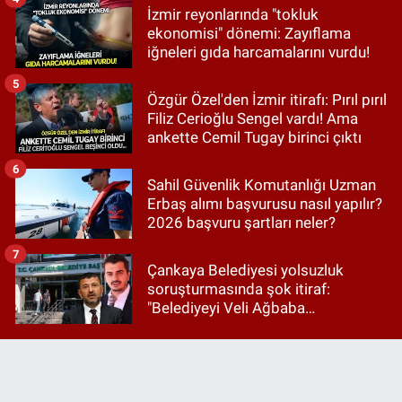
İzmir reyonlarında "tokluk
ekonomisi" dönemi: Zayıflama
iğneleri gıda harcamalarını vurdu!
5
Özgür Özel'den İzmir itirafı: Pırıl pırıl
Filiz Cerioğlu Sengel vardı! Ama
ankette Cemil Tugay birinci çıktı
6
Sahil Güvenlik Komutanlığı Uzman
Erbaş alımı başvurusu nasıl yapılır?
2026 başvuru şartları neler?
7
Çankaya Belediyesi yolsuzluk
soruşturmasında şok itiraf:
"Belediyeyi Veli Ağbaba
yönetiyordu..."