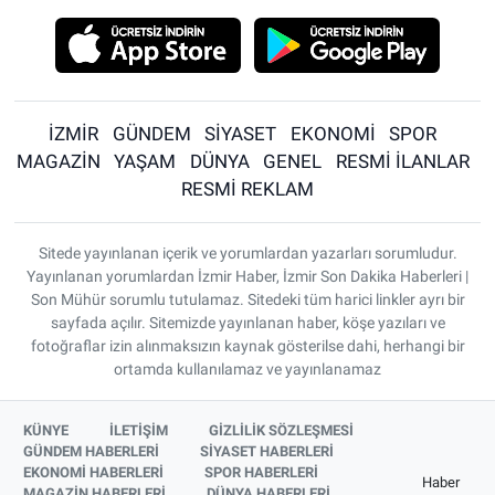
İZMİR
GÜNDEM
SİYASET
EKONOMİ
SPOR
MAGAZİN
YAŞAM
DÜNYA
GENEL
RESMİ İLANLAR
RESMİ REKLAM
Sitede yayınlanan içerik ve yorumlardan yazarları sorumludur.
Yayınlanan yorumlardan İzmir Haber, İzmir Son Dakika Haberleri |
Son Mühür sorumlu tutulamaz. Sitedeki tüm harici linkler ayrı bir
sayfada açılır. Sitemizde yayınlanan haber, köşe yazıları ve
fotoğraflar izin alınmaksızın kaynak gösterilse dahi, herhangi bir
ortamda kullanılamaz ve yayınlanamaz
KÜNYE
İLETİŞİM
GİZLİLİK SÖZLEŞMESİ
GÜNDEM HABERLERİ
SİYASET HABERLERİ
EKONOMİ HABERLERİ
SPOR HABERLERİ
Haber
MAGAZİN HABERLERİ
DÜNYA HABERLERİ