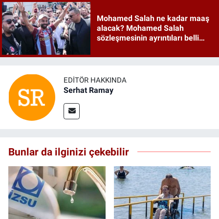
Mohamed Salah ne kadar maaş
alacak? Mohamed Salah
sözleşmesinin ayrıntıları belli
oldu mu?
EDITÖR HAKKINDA
Serhat Ramay
Bunlar da ilginizi çekebilir