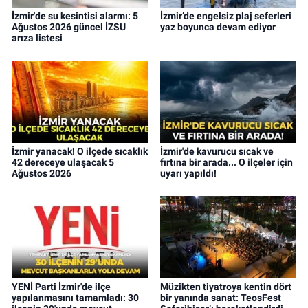
İzmir'de su kesintisi alarmı: 5
İzmir’de engelsiz plaj seferleri
Ağustos 2026 güncel İZSU
yaz boyunca devam ediyor
arıza listesi
İzmir yanacak! O ilçede sıcaklık
İzmir'de kavurucu sıcak ve
42 dereceye ulaşacak 5
fırtına bir arada... O ilçeler için
Ağustos 2026
uyarı yapıldı!
YENİ Parti İzmir'de ilçe
Müzikten tiyatroya kentin dört
yapılanmasını tamamladı: 30
bir yanında sanat: TeosFest