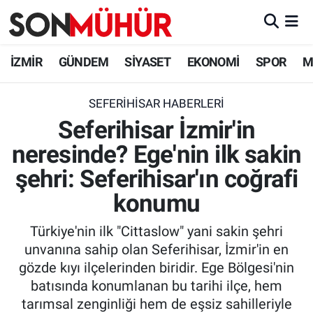
İzmir Nöbetçi Eczaneler
İZMİR
GÜNDEM
SİYASET
EKONOMİ
SPOR
M
İzmir Hava Durumu
SEFERIHISAR HABERLERI
Seferihisar İzmir'in
İzmir Namaz Vakitleri
neresinde? Ege'nin ilk sakin
İzmir Trafik Yoğunluk Haritası
şehri: Seferihisar'ın coğrafi
Süper Lig Puan Durumu ve Fikstür
konumu
Türkiye'nin ilk "Cittaslow" yani sakin şehri
Tüm Manşetler
unvanına sahip olan Seferihisar, İzmir'in en
gözde kıyı ilçelerinden biridir. Ege Bölgesi'nin
Son Dakika Haberleri
batısında konumlanan bu tarihi ilçe, hem
tarımsal zenginliği hem de eşsiz sahilleriyle
Haber Arşivi