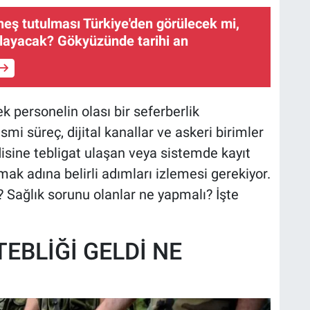
eş tutulması Türkiye'den görülecek mi,
layacak? Gökyüzünde tarihi an
 personelin olası bir seferberlik
mi süreç, dijital kanallar ve askeri birimler
disine tebligat ulaşan veya sistemde kayıt
mak adına belirli adımları izlemesi gerekiyor.
i? Sağlık sorunu olanlar ne yapmalı? İşte
EBLİĞİ GELDİ NE