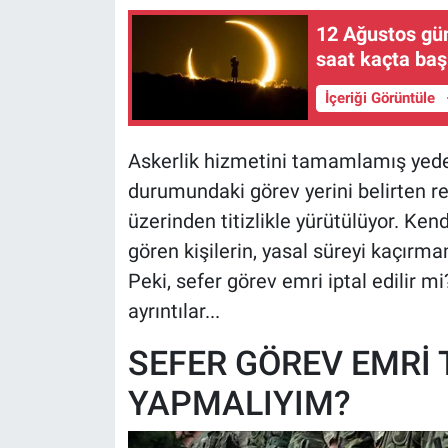
12 Ağustos gün
saat kaçta baş
İçeriği Görüntüle
Askerlik hizmetini tamamlamış yedek
durumundaki görev yerini belirten res
üzerinden titizlikle yürütülüyor. Ken
gören kişilerin, yasal süreyi kaçırma
Peki, sefer görev emri iptal edilir m
ayrıntılar...
SEFER GÖREV EMRİ T
YAPMALIYIM?