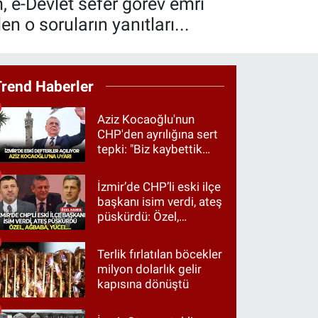
, e-Devlet sefer görev emri
n o soruların yanıtları...
Trend Haberler
Aziz Kocaoğlu'nun
CHP'den ayrılığına sert
tepki: "Biz kaybettik
ama partimizi terk
etmedik"
İzmir’de CHP’li eski ilçe
başkanı isim verdi, ateş
püskürdü: Özel,
Ağbaba, Yücel…
Terlik fırlatılan böcekler
milyon dolarlık gelir
kapısına dönüştü