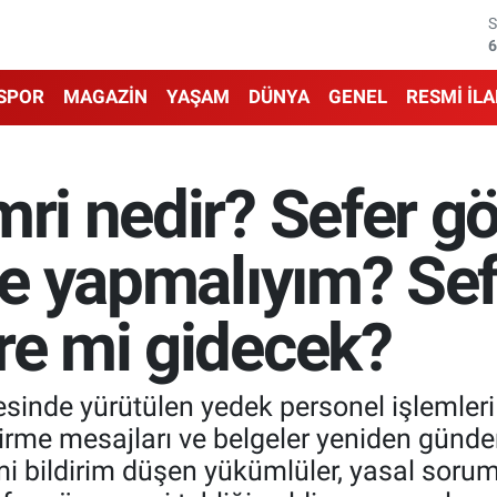
6
6
SPOR
MAGAZİN
YAŞAM
DÜNYA
GENEL
RESMİ İL
1
6
mri nedir? Sefer g
4
 ne yapmalıyım? Se
5
re mi gidecek?
sinde yürütülen yedek personel işlemler
dirme mesajları ve belgeler yeniden günde
mi bildirim düşen yükümlüler, yasal soru