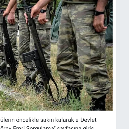
ülerin öncelikle sakin kalarak e-Devlet
örev Emri Sorgulama" sayfasına giriş