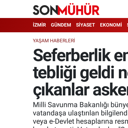
İzmir Nöbetçi Eczaneler
İZMİR
GÜNDEM
SİYASET
EKONOMİ
İzmir Hava Durumu
YAŞAM HABERLERI
Seferberlik e
İzmir Namaz Vakitleri
tebliği geldi
İzmir Trafik Yoğunluk Haritası
Süper Lig Puan Durumu ve Fikstür
çıkanlar aske
Tüm Manşetler
Milli Savunma Bakanlığı bünye
Son Dakika Haberleri
vatandaşa ulaştırılan bilgilen
veya e-Devlet hesaplarına res
Haber Arşivi