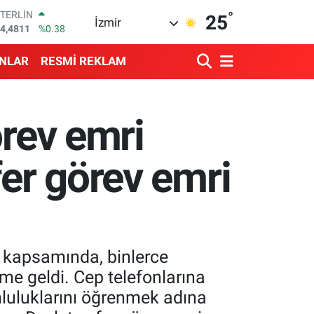
°
STERLİN
25
İzmir
4,4811
%0.38
GRAM ALTIN
660.55
%0.03
ANLAR
RESMİ REKLAM
BİST100
3.779
%-14
BITCOIN
4.959,79
%1.11
örev emri
DOLAR
7,7436
%0.18
EURO
fer görev emri
5,2510
%0.32
i kapsamında, binlerce
me geldi. Cep telefonlarına
mluluklarını öğrenmek adına