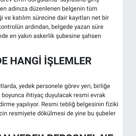
den adınıza düzenlenen belgenin tüm
iği ve katılım sürecine dair kayıtları net bir
l kontrolün ardından, belgede yazan süre
rede en yakın askerlik şubesine şahsen
E HANGİ İŞLEMLER
larda, yedek personele görev yeri, birliğe
reç boyunca ihtiyaç duyulacak resmi evrak
irme yapılıyor. Resmi tebliğ belgesinin fiziki
ecin resmiyete dökülmesi de yine bu şubeler