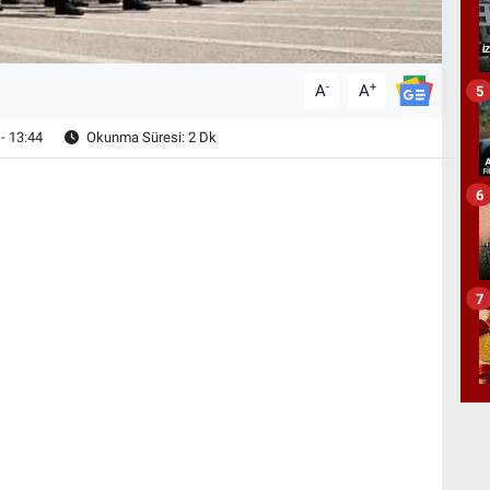
-
+
A
A
5
- 13:44
Okunma Süresi: 2 Dk
6
7