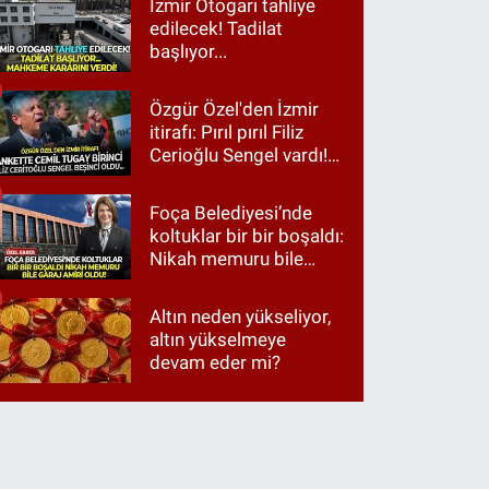
İzmir Otogarı tahliye
edilecek! Tadilat
başlıyor...
Özgür Özel'den İzmir
itirafı: Pırıl pırıl Filiz
Cerioğlu Sengel vardı!
Ama ankette Cemil
Tugay birinci çıktı
Foça Belediyesi’nde
koltuklar bir bir boşaldı:
Nikah memuru bile
garaj amiri oldu!
Altın neden yükseliyor,
altın yükselmeye
devam eder mi?