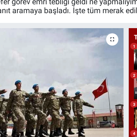
fer görev emri tebliği geldi ne yapmalıyım
anıt aramaya başladı. İşte tüm merak edile
1
2
3
4