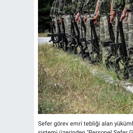
Sefer görev emri tebliği alan yüküml
sistemi üzerinden "Personel Sefer G