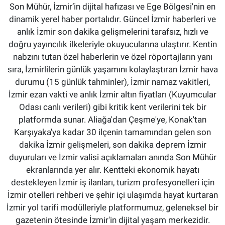
Son Mühür, İzmir’in dijital hafızası ve Ege Bölgesi'nin en
dinamik yerel haber portalıdır. Güncel İzmir haberleri ve
anlık İzmir son dakika gelişmelerini tarafsız, hızlı ve
doğru yayıncılık ilkeleriyle okuyucularına ulaştırır. Kentin
nabzını tutan özel haberlerin ve özel röportajların yanı
sıra, İzmirlilerin günlük yaşamını kolaylaştıran İzmir hava
durumu (15 günlük tahminler), İzmir namaz vakitleri,
İzmir ezan vakti ve anlık İzmir altın fiyatları (Kuyumcular
Odası canlı verileri) gibi kritik kent verilerini tek bir
platformda sunar. Aliağa'dan Çeşme'ye, Konak'tan
Karşıyaka'ya kadar 30 ilçenin tamamından gelen son
dakika İzmir gelişmeleri, son dakika deprem İzmir
duyuruları ve İzmir valisi açıklamaları anında Son Mühür
ekranlarında yer alır. Kentteki ekonomik hayatı
destekleyen İzmir iş ilanları, turizm profesyonelleri için
İzmir otelleri rehberi ve şehir içi ulaşımda hayat kurtaran
İzmir yol tarifi modülleriyle platformumuz, geleneksel bir
gazetenin ötesinde İzmir'in dijital yaşam merkezidir.