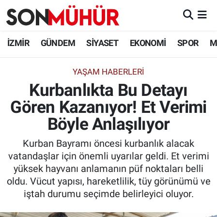
İzmir Nöbetçi Eczaneler
İZMİR
GÜNDEM
SİYASET
EKONOMİ
SPOR
M
İzmir Hava Durumu
YAŞAM HABERLERI
Kurbanlıkta Bu Detayı
İzmir Namaz Vakitleri
Gören Kazanıyor! Et Verimi
İzmir Trafik Yoğunluk Haritası
Böyle Anlaşılıyor
Süper Lig Puan Durumu ve Fikstür
Kurban Bayramı öncesi kurbanlık alacak
vatandaşlar için önemli uyarılar geldi. Et verimi
Tüm Manşetler
yüksek hayvanı anlamanın püf noktaları belli
oldu. Vücut yapısı, hareketlilik, tüy görünümü ve
Son Dakika Haberleri
iştah durumu seçimde belirleyici oluyor.
Haber Arşivi