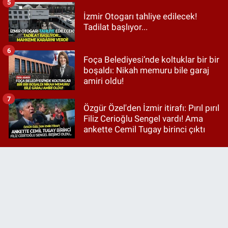
5
İzmir Otogarı tahliye edilecek!
Tadilat başlıyor...
6
Foça Belediyesi’nde koltuklar bir bir
boşaldı: Nikah memuru bile garaj
amiri oldu!
7
Özgür Özel'den İzmir itirafı: Pırıl pırıl
Filiz Cerioğlu Sengel vardı! Ama
ankette Cemil Tugay birinci çıktı