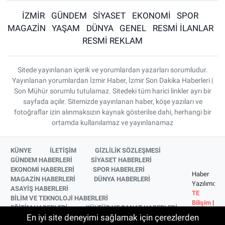
İZMİR
GÜNDEM
SİYASET
EKONOMİ
SPOR
MAGAZİN
YAŞAM
DÜNYA
GENEL
RESMİ İLANLAR
RESMİ REKLAM
Sitede yayınlanan içerik ve yorumlardan yazarları sorumludur.
Yayınlanan yorumlardan İzmir Haber, İzmir Son Dakika Haberleri |
Son Mühür sorumlu tutulamaz. Sitedeki tüm harici linkler ayrı bir
sayfada açılır. Sitemizde yayınlanan haber, köşe yazıları ve
fotoğraflar izin alınmaksızın kaynak gösterilse dahi, herhangi bir
ortamda kullanılamaz ve yayınlanamaz
KÜNYE
İLETİŞİM
GİZLİLİK SÖZLEŞMESİ
GÜNDEM HABERLERİ
SİYASET HABERLERİ
EKONOMİ HABERLERİ
SPOR HABERLERİ
Haber
MAGAZİN HABERLERİ
DÜNYA HABERLERİ
Yazılımı:
ASAYİŞ HABERLERİ
TE
BİLİM VE TEKNOLOJİ HABERLERİ
Bilişim
|
EĞİTİM HABERLERİ
KÜLTÜR VE SANAT HABERLERİ
Copyright
En iyi site deneyimi sağlamak için çerezlerden
SAĞLIK HABERLERİ
YAŞAM HABERLERİ
© 2026