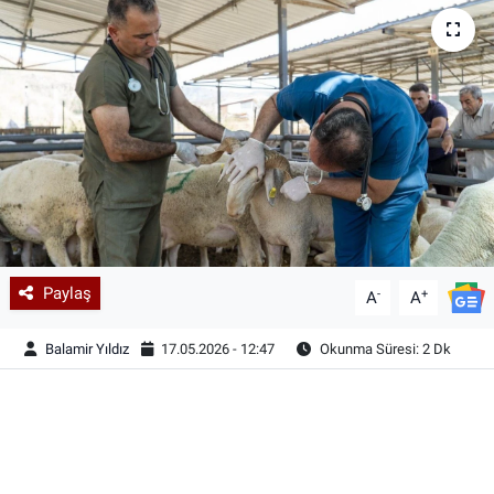
Paylaş
-
+
A
A
Balamir Yıldız
17.05.2026 - 12:47
Okunma Süresi: 2 Dk