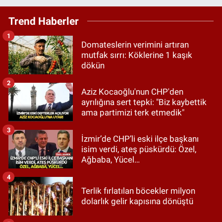
Trend Haberler
1
Domateslerin verimini artıran
mutfak sırrı: Köklerine 1 kaşık
dökün
2
Aziz Kocaoğlu'nun CHP'den
ayrılığına sert tepki: "Biz kaybettik
ama partimizi terk etmedik"
3
İzmir’de CHP’li eski ilçe başkanı
isim verdi, ateş püskürdü: Özel,
Ağbaba, Yücel…
4
Terlik fırlatılan böcekler milyon
dolarlık gelir kapısına dönüştü