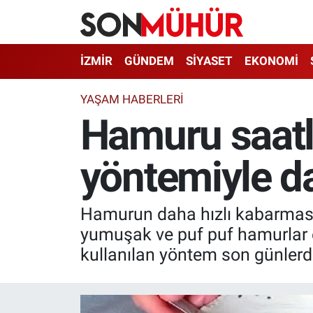
İzmir Nöbetçi Eczaneler
İZMİR
GÜNDEM
SİYASET
EKONOMİ
İzmir Hava Durumu
YAŞAM HABERLERI
Hamuru saatl
İzmir Namaz Vakitleri
yöntemiyle da
İzmir Trafik Yoğunluk Haritası
Süper Lig Puan Durumu ve Fikstür
Hamurun daha hızlı kabarması
Tüm Manşetler
yumuşak ve puf puf hamurlar e
kullanılan yöntem son günlerde
Son Dakika Haberleri
Haber Arşivi