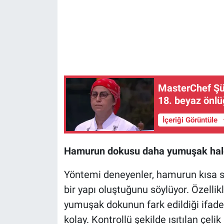
MasterChef Şük
18. beyaz önlüğ
İçeriği Görüntüle
Hamurun dokusu daha yumuşak hale
Yöntemi deneyenler, hamurun kısa s
bir yapı oluştuğunu söylüyor. Özell
yumuşak dokunun fark edildiği ifade
kolay. Kontrollü şekilde ısıtılan çel