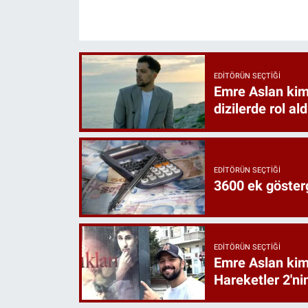
EDITÖRÜN SEÇTIĞI
Emre Aslan kimd
dizilerde rol ald
EDITÖRÜN SEÇTIĞI
3600 ek göster
EDITÖRÜN SEÇTIĞI
Emre Aslan kimd
Hareketler 2'ni