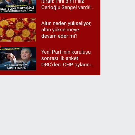
itirafı: Pırıl pırıl Filiz
Cerioğlu Sengel vardı!
Ama ankette Cemil
Tugay birinci çıktı
Altın neden yükseliyor,
altın yükselmeye
devam eder mi?
Yeni Parti'nin kuruluşu
sonrası ilk anket
ORC'den: CHP oylarının
üçte ikisi Özgür Özel'e,
üçte biri Kılıçdaroğlu'na