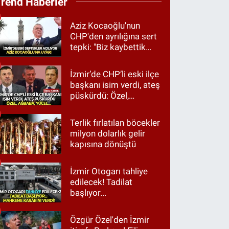
Trend Haberler
Aziz Kocaoğlu'nun
CHP'den ayrılığına sert
tepki: "Biz kaybettik
ama partimizi terk
etmedik"
İzmir’de CHP’li eski ilçe
başkanı isim verdi, ateş
püskürdü: Özel,
Ağbaba, Yücel…
Terlik fırlatılan böcekler
milyon dolarlık gelir
kapısına dönüştü
İzmir Otogarı tahliye
edilecek! Tadilat
başlıyor...
Özgür Özel'den İzmir