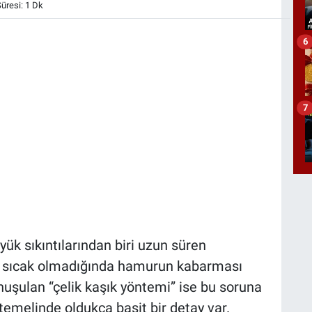
resi: 1 Dk
6
7
yük sıkıntılarından biri uzun süren
 sıcak olmadığında hamurun kabarması
onuşulan “çelik kaşık yöntemi” ise bu soruna
temelinde oldukça basit bir detay var.