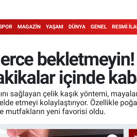
SPOR
MAGAZİN
YAŞAM
DÜNYA
GENEL
RESMİ İL
erce bekletmeyin! 
kikalar içinde kab
nı sağlayan çelik kaşık yöntemi, mayala
lde etmeyi kolaylaştırıyor. Özellikle p
 mutfakların yeni favorisi oldu.