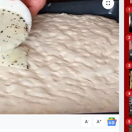
1
2
3
4
-
+
A
A
5