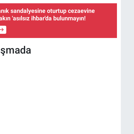
sanık sandalyesine oturtup cezaevine
akın 'asılsız ihbar'da bulunmayın!
lışmada