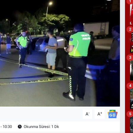
1
2
3
4
-
+
A
A
5
- 10:30
Okunma Süresi: 1 Dk