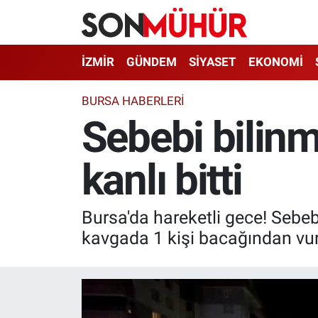
İzmir Nöbetçi Eczaneler
İZMİR
GÜNDEM
SİYASET
EKONOMİ
İzmir Hava Durumu
BURSA HABERLERİ
Sebebi bilinm
İzmir Namaz Vakitleri
kanlı bitti
İzmir Trafik Yoğunluk Haritası
Süper Lig Puan Durumu ve Fikstür
Bursa'da hareketli gece! Sebeb
Tüm Manşetler
kavgada 1 kişi bacağından vuru
Son Dakika Haberleri
Haber Arşivi