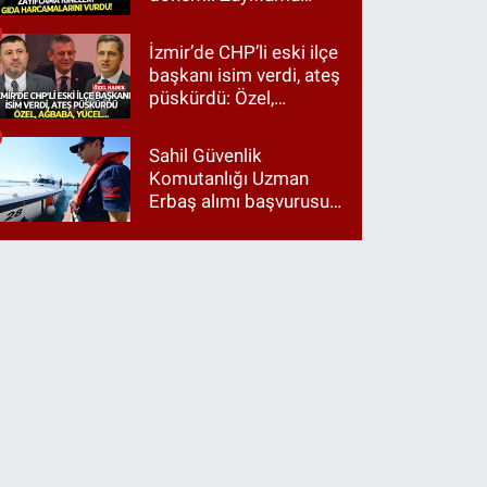
iğneleri gıda
harcamalarını vurdu!
İzmir’de CHP’li eski ilçe
başkanı isim verdi, ateş
püskürdü: Özel,
Ağbaba, Yücel…
Sahil Güvenlik
Komutanlığı Uzman
Erbaş alımı başvurusu
nasıl yapılır? 2026
başvuru şartları neler?