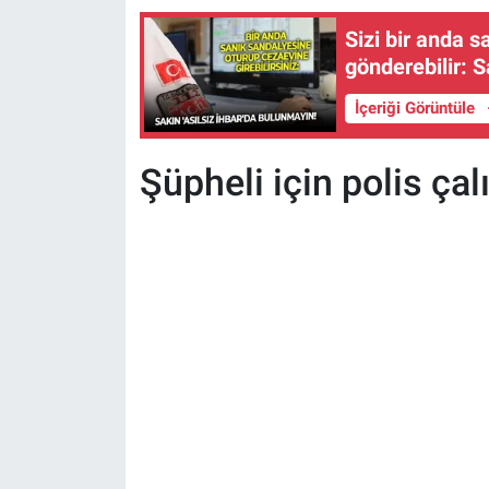
Sizi bir anda 
gönderebilir: S
İçeriği Görüntüle
Şüpheli için polis ça