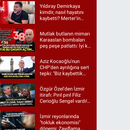
Yıldıray Demirkaya
kimdir, nasıl hayatını
kaybetti? Merter'in
tanınan ismi için taziye
mesajı
Mutlak butlanın mimarı
Karaaslan bombaları
peş peşe patlattı: İyi ki
bu davayı açtım…
Aziz Kocaoğlu'nun
CHP'den ayrılığına sert
tepki: "Biz kaybettik
ama partimizi terk
etmedik"
Özgür Özel'den İzmir
itirafı: Pırıl pırıl Filiz
Cerioğlu Sengel vardı!
Ama ankette Cemil
Tugay birinci çıktı
İzmir reyonlarında
"tokluk ekonomisi"
dönemi: Zayıflama