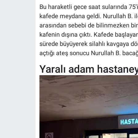
Bu haraketli gece saat sularında 75’i
kafede meydana geldi. Nurullah B. il
arasından sebebi de bilinmezken bir t
kafenin dışına çıktı. Kafede başlayan
sürede büyüyerek silahlı kavgaya dö
açtığı ateş sonucu Nurullah B. baca
Yaralı adam hastaneye