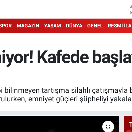
6
1
SPOR
MAGAZİN
YAŞAM
DÜNYA
GENEL
RESMİ İL
6
4
iyor! Kafede başl
5
6
i bilinmeyen tartışma silahlı çatışmayla 
lurken, emniyet güçleri şüpheliyi yakala