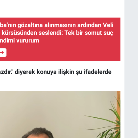
ba'nın gözaltına alınmasının ardından Veli
kürsüsünden seslendi: Tek bir somut suç
endimi vururum
dır." diyerek konuya ilişkin şu ifadelerde