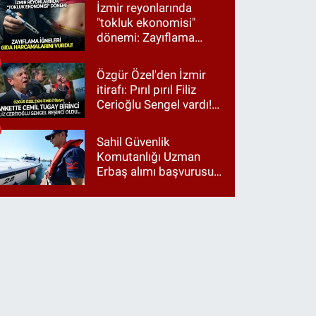
İzmir reyonlarında
"tokluk ekonomisi"
dönemi: Zayıflama
iğneleri gıda
harcamalarını vurdu!
Özgür Özel'den İzmir
itirafı: Pırıl pırıl Filiz
Cerioğlu Sengel vardı!
Ama ankette Cemil
Tugay birinci çıktı
Sahil Güvenlik
Komutanlığı Uzman
Erbaş alımı başvurusu
nasıl yapılır? 2026
başvuru şartları neler?