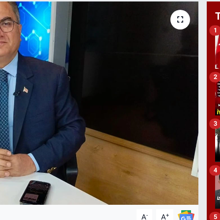
1
2
3
4
-
+
A
A
5