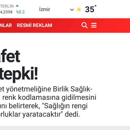
°
STERLİN
35
İzmir
4,2398
%0.2
GRAM ALTIN
513.94
%0.32
ANLAR
RESMİ REKLAM
BİST100
3.768
%48
BITCOIN
4.643,95
%0.16
fet
DOLAR
7,6006
%0.06
EURO
tepki!
5,0250
%0.02
et yönetmeliğine Birlik Sağlık-
a renk kodlamasına gidilmesini
 belirterek, "Sağlığın rengi
luklar yaratacaktır" dedi.