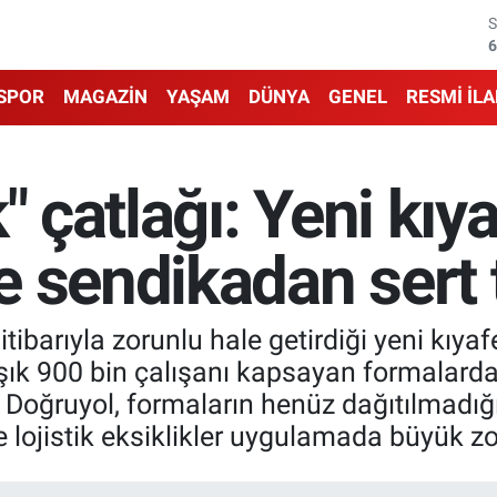
6
6
SPOR
MAGAZİN
YAŞAM
DÜNYA
GENEL
RESMİ İL
1
6
" çatlağı: Yeni kıya
4
 sendikadan sert 
5
tibarıyla zorunlu hale getirdiği yeni kıyaf
laşık 900 bin çalışanı kapsayan formalard
oğruyol, formaların henüz dağıtılmadığını
 lojistik eksiklikler uygulamada büyük zor