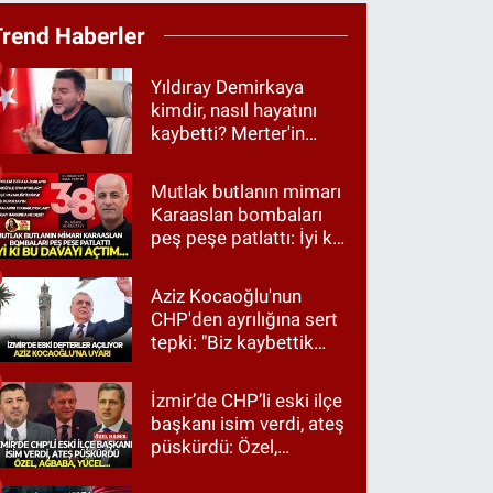
Trend Haberler
Yıldıray Demirkaya
kimdir, nasıl hayatını
kaybetti? Merter'in
tanınan ismi için taziye
mesajı
Mutlak butlanın mimarı
Karaaslan bombaları
peş peşe patlattı: İyi ki
bu davayı açtım…
Aziz Kocaoğlu'nun
CHP'den ayrılığına sert
tepki: "Biz kaybettik
ama partimizi terk
etmedik"
İzmir’de CHP’li eski ilçe
başkanı isim verdi, ateş
püskürdü: Özel,
Ağbaba, Yücel…