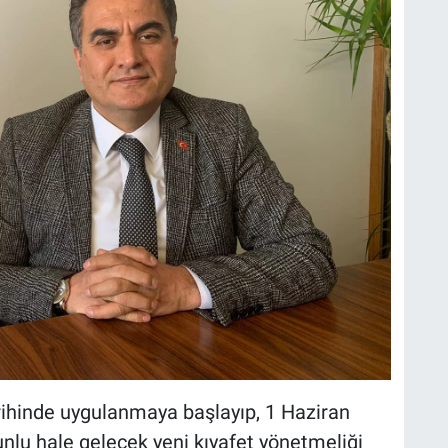
arihinde uygulanmaya başlayıp, 1 Haziran
unlu hale gelecek yeni kıyafet yönetmeliği