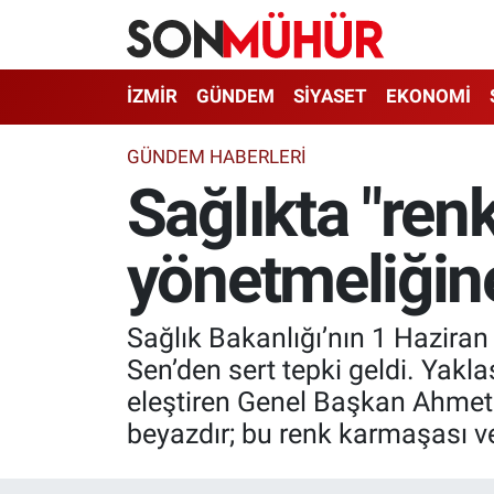
İzmir Nöbetçi Eczaneler
İZMİR
GÜNDEM
SİYASET
EKONOMİ
İzmir Hava Durumu
GÜNDEM HABERLERI
Sağlıkta "renk
İzmir Namaz Vakitleri
yönetmeliğine
İzmir Trafik Yoğunluk Haritası
Süper Lig Puan Durumu ve Fikstür
Sağlık Bakanlığı’nın 1 Haziran i
Tüm Manşetler
Sen’den sert tepki geldi. Yak
eleştiren Genel Başkan Ahmet D
Son Dakika Haberleri
beyazdır; bu renk karmaşası ve
Haber Arşivi