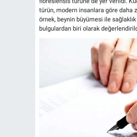
floresiensis türüne de yer verildi. K
türün, modern insanlara göre daha zay
örnek, beynin büyümesi ile sağlaklık
bulgulardan biri olarak değerlendirild