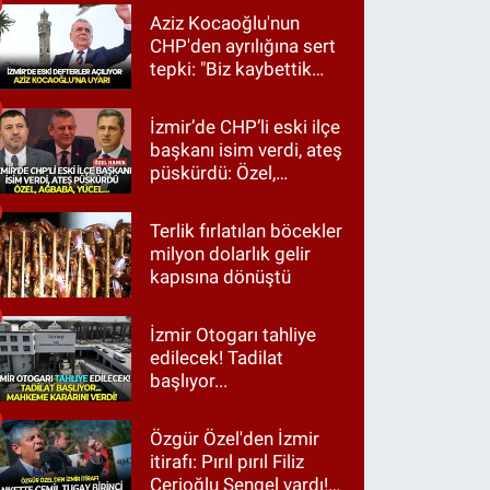
Aziz Kocaoğlu'nun
CHP'den ayrılığına sert
tepki: "Biz kaybettik
ama partimizi terk
etmedik"
İzmir’de CHP’li eski ilçe
başkanı isim verdi, ateş
püskürdü: Özel,
Ağbaba, Yücel…
Terlik fırlatılan böcekler
milyon dolarlık gelir
kapısına dönüştü
İzmir Otogarı tahliye
edilecek! Tadilat
başlıyor...
Özgür Özel'den İzmir
itirafı: Pırıl pırıl Filiz
Cerioğlu Sengel vardı!