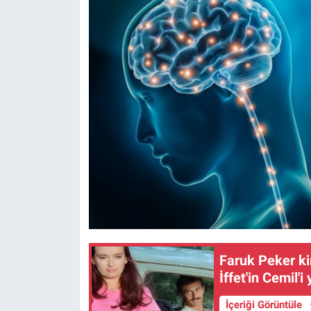
Faruk Peker k
İffet'in Cemil'i
İçeriği Görüntüle