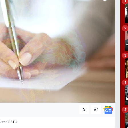
1
2
3
4
-
+
A
A
5
resi: 2 Dk