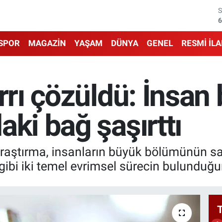
6
6
SPOR
MAGAZİN
YAŞAM
DÜNYA
GENEL
RESMİ İL
1
6
rrı çözüldü: İnsan
4
5
aki bağ şaşırttı
 araştırma, insanların büyük bölümünün sa
gibi iki temel evrimsel sürecin bulunduğ