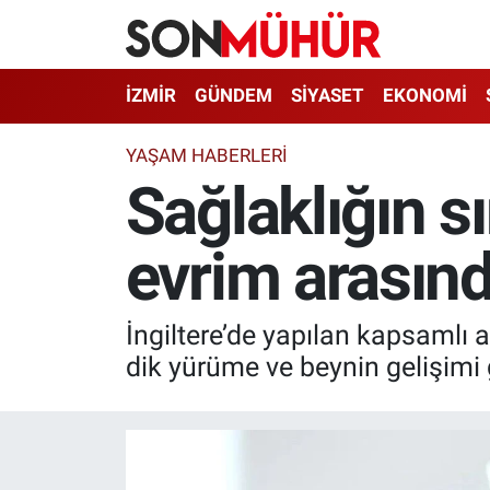
İzmir Nöbetçi Eczaneler
İZMİR
GÜNDEM
SİYASET
EKONOMİ
İzmir Hava Durumu
YAŞAM HABERLERI
Sağlaklığın sı
İzmir Namaz Vakitleri
evrim arasınd
İzmir Trafik Yoğunluk Haritası
Süper Lig Puan Durumu ve Fikstür
İngiltere’de yapılan kapsamlı
Tüm Manşetler
dik yürüme ve beynin gelişimi 
Son Dakika Haberleri
Haber Arşivi