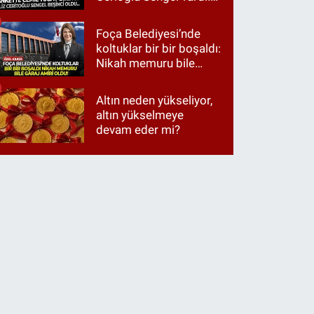
Ama ankette Cemil
Tugay birinci çıktı
Foça Belediyesi’nde
koltuklar bir bir boşaldı:
Nikah memuru bile
garaj amiri oldu!
Altın neden yükseliyor,
altın yükselmeye
devam eder mi?