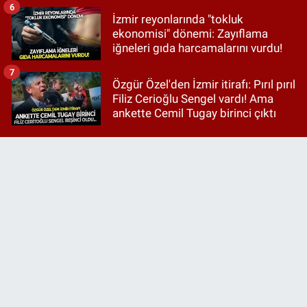
6
İzmir reyonlarında "tokluk
ekonomisi" dönemi: Zayıflama
iğneleri gıda harcamalarını vurdu!
7
Özgür Özel'den İzmir itirafı: Pırıl pırıl
Filiz Cerioğlu Sengel vardı! Ama
ankette Cemil Tugay birinci çıktı