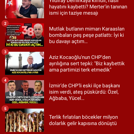
Yıldıray Demirkaya kimdir, nasıl
hayatını kaybetti? Merter'in tanınan
ismi için taziye mesajı
2
Mutlak butlanın mimarı Karaaslan
bombaları peş peşe patlattı: İyi ki
bu davayı açtım…
3
Aziz Kocaoğlu'nun CHP'den
ayrılığına sert tepki: "Biz kaybettik
ama partimizi terk etmedik"
4
İzmir’de CHP’li eski ilçe başkanı
isim verdi, ateş püskürdü: Özel,
Ağbaba, Yücel…
5
Terlik fırlatılan böcekler milyon
dolarlık gelir kapısına dönüştü