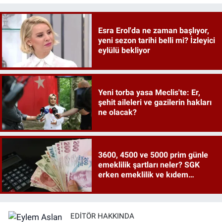
Esra Erol'da ne zaman başlıyor,
yeni sezon tarihi belli mi? İzleyici
eylülü bekliyor
Yeni torba yasa Meclis'te: Er,
şehit aileleri ve gazilerin hakları
ne olacak?
3600, 4500 ve 5000 prim günle
emeklilik şartları neler? SGK
erken emeklilik ve kıdem
tazminatı ayrıntıları
EDITÖR HAKKINDA