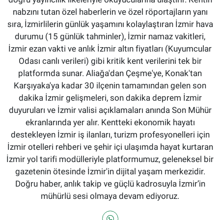
nabzını tutan özel haberlerin ve özel röportajların yanı
sıra, İzmirlilerin günlük yaşamını kolaylaştıran İzmir hava
durumu (15 günlük tahminler), İzmir namaz vakitleri,
İzmir ezan vakti ve anlık İzmir altın fiyatları (Kuyumcular
Odası canlı verileri) gibi kritik kent verilerini tek bir
platformda sunar. Aliağa'dan Çeşme'ye, Konak'tan
Karşıyaka'ya kadar 30 ilçenin tamamından gelen son
dakika İzmir gelişmeleri, son dakika deprem İzmir
duyuruları ve İzmir valisi açıklamaları anında Son Mühür
ekranlarında yer alır. Kentteki ekonomik hayatı
destekleyen İzmir iş ilanları, turizm profesyonelleri için
İzmir otelleri rehberi ve şehir içi ulaşımda hayat kurtaran
İzmir yol tarifi modülleriyle platformumuz, geleneksel bir
gazetenin ötesinde İzmir'in dijital yaşam merkezidir.
Doğru haber, anlık takip ve güçlü kadrosuyla İzmir’in
mühürlü sesi olmaya devam ediyoruz.