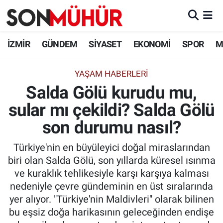
İzmir Nöbetçi Eczaneler
İZMİR
GÜNDEM
SİYASET
EKONOMİ
SPOR
M
İzmir Hava Durumu
YAŞAM HABERLERI
Salda Gölü kurudu mu,
İzmir Namaz Vakitleri
sular mı çekildi? Salda Gölü
İzmir Trafik Yoğunluk Haritası
son durumu nasıl?
Süper Lig Puan Durumu ve Fikstür
Türkiye'nin en büyüleyici doğal miraslarından
biri olan Salda Gölü, son yıllarda küresel ısınma
Tüm Manşetler
ve kuraklık tehlikesiyle karşı karşıya kalması
nedeniyle çevre gündeminin en üst sıralarında
Son Dakika Haberleri
yer alıyor. "Türkiye'nin Maldivleri" olarak bilinen
bu eşsiz doğa harikasının geleceğinden endişe
Haber Arşivi