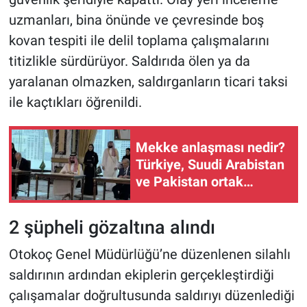
uzmanları, bina önünde ve çevresinde boş
kovan tespiti ile delil toplama çalışmalarını
titizlikle sürdürüyor. Saldırıda ölen ya da
yaralanan olmazken, saldırganların ticari taksi
ile kaçtıkları öğrenildi.
Mekke anlaşması nedir?
Türkiye, Suudi Arabistan
ve Pakistan ortak
savunma anlaşması
maddeleri
2 şüpheli gözaltına alındı
Otokoç Genel Müdürlüğü’ne düzenlenen silahlı
saldırının ardından ekiplerin gerçekleştirdiği
çalışamalar doğrultusunda saldırıyı düzenlediği