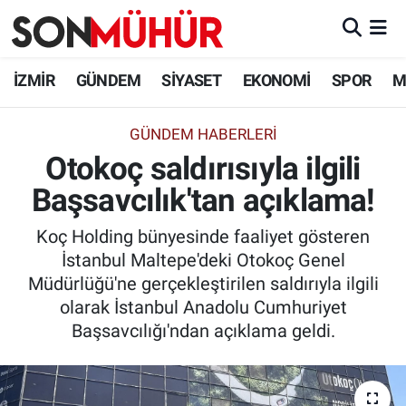
İzmir Nöbetçi Eczaneler
İZMİR
GÜNDEM
SİYASET
EKONOMİ
SPOR
M
İzmir Hava Durumu
GÜNDEM HABERLERI
Otokoç saldırısıyla ilgili
İzmir Namaz Vakitleri
Başsavcılık'tan açıklama!
İzmir Trafik Yoğunluk Haritası
Koç Holding bünyesinde faaliyet gösteren
Süper Lig Puan Durumu ve Fikstür
İstanbul Maltepe'deki Otokoç Genel
Müdürlüğü'ne gerçekleştirilen saldırıyla ilgili
Tüm Manşetler
olarak İstanbul Anadolu Cumhuriyet
Başsavcılığı'ndan açıklama geldi.
Son Dakika Haberleri
Haber Arşivi