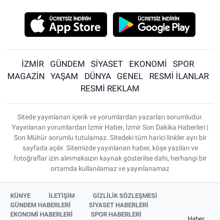
İZMİR
GÜNDEM
SİYASET
EKONOMİ
SPOR
MAGAZİN
YAŞAM
DÜNYA
GENEL
RESMİ İLANLAR
RESMİ REKLAM
Sitede yayınlanan içerik ve yorumlardan yazarları sorumludur.
Yayınlanan yorumlardan İzmir Haber, İzmir Son Dakika Haberleri |
Son Mühür sorumlu tutulamaz. Sitedeki tüm harici linkler ayrı bir
sayfada açılır. Sitemizde yayınlanan haber, köşe yazıları ve
fotoğraflar izin alınmaksızın kaynak gösterilse dahi, herhangi bir
ortamda kullanılamaz ve yayınlanamaz
KÜNYE
İLETİŞİM
GİZLİLİK SÖZLEŞMESİ
GÜNDEM HABERLERİ
SİYASET HABERLERİ
EKONOMİ HABERLERİ
SPOR HABERLERİ
Haber