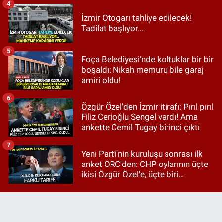
4
İzmir Otogarı tahliye edilecek!
Tadilat başlıyor...
5
Foça Belediyesi’nde koltuklar bir bir
boşaldı: Nikah memuru bile garaj
amiri oldu!
6
Özgür Özel'den İzmir itirafı: Pırıl pırıl
Filiz Cerioğlu Sengel vardı! Ama
ankette Cemil Tugay birinci çıktı
7
Yeni Parti'nin kuruluşu sonrası ilk
anket ORC'den: CHP oylarının üçte
ikisi Özgür Özel'e, üçte biri
Kılıçdaroğlu'na