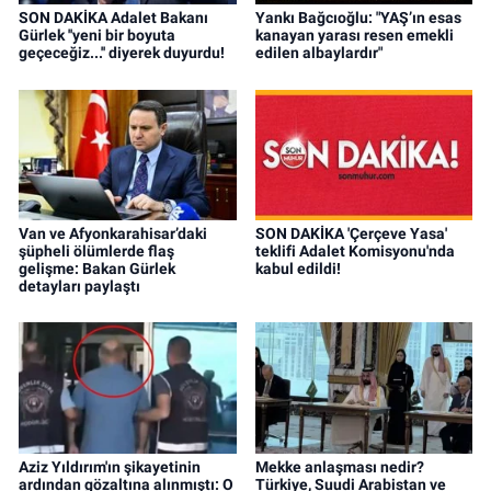
SON DAKİKA Adalet Bakanı
Yankı Bağcıoğlu: "YAŞ’ın esas
Gürlek ''yeni bir boyuta
kanayan yarası resen emekli
geçeceğiz...'' diyerek duyurdu!
edilen albaylardır"
Van ve Afyonkarahisar’daki
SON DAKİKA 'Çerçeve Yasa'
şüpheli ölümlerde flaş
teklifi Adalet Komisyonu'nda
gelişme: Bakan Gürlek
kabul edildi!
detayları paylaştı
Aziz Yıldırım'ın şikayetinin
Mekke anlaşması nedir?
ardından gözaltına alınmıştı: O
Türkiye, Suudi Arabistan ve