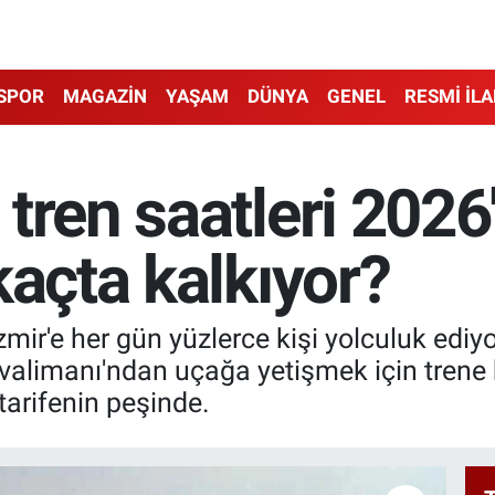
SPOR
MAGAZİN
YAŞAM
DÜNYA
GENEL
RESMİ İL
tren saatleri 2026'
kaçta kalkıyor?
r'e her gün yüzlerce kişi yolculuk ediyor.
limanı'ndan uçağa yetişmek için trene bi
tarifenin peşinde.