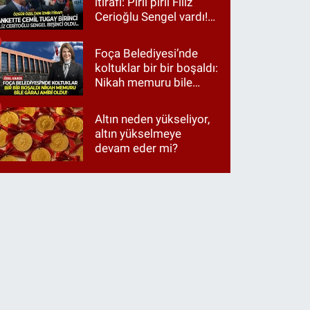
itirafı: Pırıl pırıl Filiz
Cerioğlu Sengel vardı!
Ama ankette Cemil
Tugay birinci çıktı
Foça Belediyesi’nde
koltuklar bir bir boşaldı:
Nikah memuru bile
garaj amiri oldu!
Altın neden yükseliyor,
altın yükselmeye
devam eder mi?