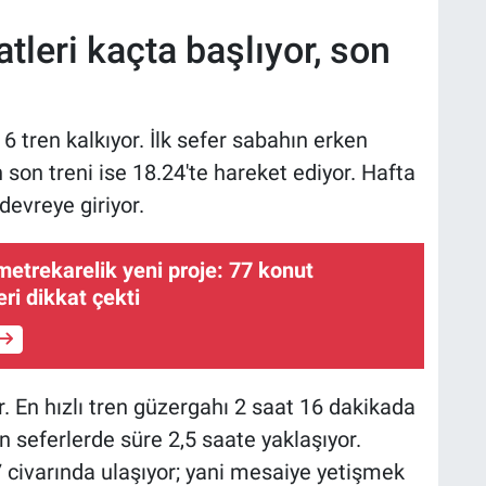
tleri kaçta başlıyor, son
ren kalkıyor. İlk sefer sabahın erken
n son treni ise 18.24'te hareket ediyor. Hafta
devreye giriyor.
metrekarelik yeni proje: 77 konut
ri dikkat çekti
r. En hızlı tren güzergahı 2 saat 16 dakikada
seferlerde süre 2,5 saate yaklaşıyor.
civarında ulaşıyor; yani mesaiye yetişmek