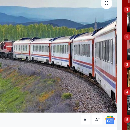
1
2
3
4
-
+
A
A
5