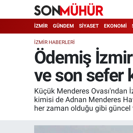
İzmir Nöbetçi Eczaneler
İZMİR
GÜNDEM
SİYASET
EKONOMİ
İzmir Hava Durumu
İZMIR HABERLERI
Ödemiş İzmir 
İzmir Namaz Vakitleri
ve son sefer 
İzmir Trafik Yoğunluk Haritası
Süper Lig Puan Durumu ve Fikstür
Küçük Menderes Ovası'ndan İzmi
Tüm Manşetler
kimisi de Adnan Menderes Hava
her zaman olduğu gibi güncel 
Son Dakika Haberleri
Haber Arşivi