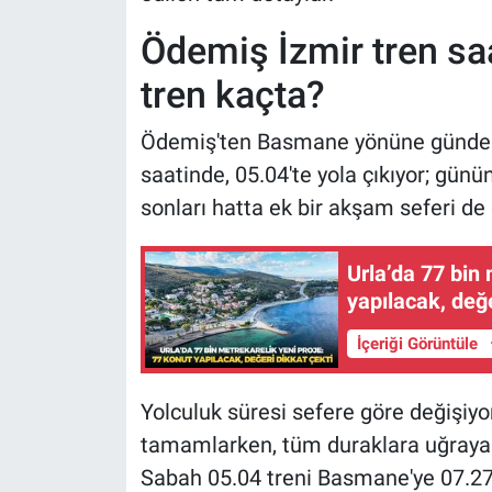
Ödemiş İzmir tren saa
tren kaçta?
Ödemiş'ten Basmane yönüne günde 6 t
saatinde, 05.04'te yola çıkıyor; günü
sonları hatta ek bir akşam seferi de 
Urla’da 77 bin 
yapılacak, değe
İçeriği Görüntüle
Yolculuk süresi sefere göre değişiyo
tamamlarken, tüm duraklara uğrayan 
Sabah 05.04 treni Basmane'ye 07.27 