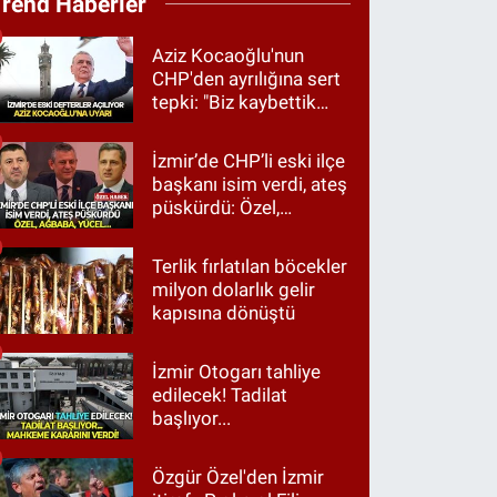
Trend Haberler
Aziz Kocaoğlu'nun
CHP'den ayrılığına sert
tepki: "Biz kaybettik
ama partimizi terk
etmedik"
İzmir’de CHP’li eski ilçe
başkanı isim verdi, ateş
püskürdü: Özel,
Ağbaba, Yücel…
Terlik fırlatılan böcekler
milyon dolarlık gelir
kapısına dönüştü
İzmir Otogarı tahliye
edilecek! Tadilat
başlıyor...
Özgür Özel'den İzmir