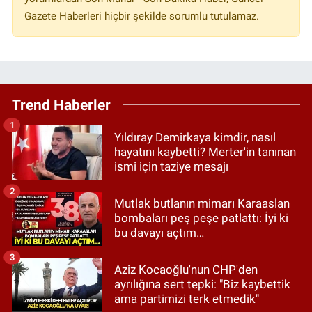
Gazete Haberleri hiçbir şekilde sorumlu tutulamaz.
Trend Haberler
1
Yıldıray Demirkaya kimdir, nasıl
hayatını kaybetti? Merter'in tanınan
ismi için taziye mesajı
2
Mutlak butlanın mimarı Karaaslan
bombaları peş peşe patlattı: İyi ki
bu davayı açtım…
3
Aziz Kocaoğlu'nun CHP'den
ayrılığına sert tepki: "Biz kaybettik
ama partimizi terk etmedik"