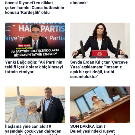
öncesi Diyanet'ten dikkat
alınacak!
çeken hamle: Cuma hutbesinin
konusu "Kardeşlik" oldu
Yankı Bağcıoğlu: ‘’AK Parti’nin
Sevda Erdan Kılıç'tan 'Çerçeve
teklifi içerik olarak hiç kimseyi
Yasa' açıklaması: "İmzamız
tatmin etmiyor’’
açık bir çek değil, tarihi
sorumluluktur"
İlaçlama yine can aldı! 9
SON DAKİKA İzmit
yaşındaki çocuk yan daireden
Belediyesi’ndeki rüşvet