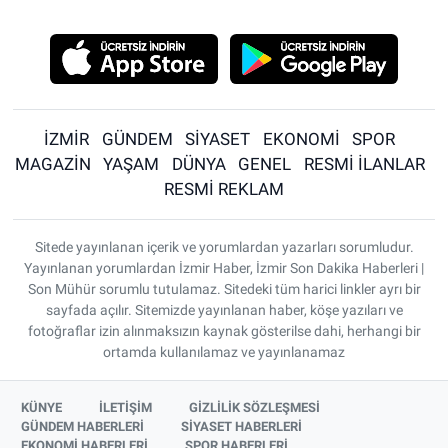
İZMİR
GÜNDEM
SİYASET
EKONOMİ
SPOR
MAGAZİN
YAŞAM
DÜNYA
GENEL
RESMİ İLANLAR
RESMİ REKLAM
Sitede yayınlanan içerik ve yorumlardan yazarları sorumludur.
Yayınlanan yorumlardan İzmir Haber, İzmir Son Dakika Haberleri |
Son Mühür sorumlu tutulamaz. Sitedeki tüm harici linkler ayrı bir
sayfada açılır. Sitemizde yayınlanan haber, köşe yazıları ve
fotoğraflar izin alınmaksızın kaynak gösterilse dahi, herhangi bir
ortamda kullanılamaz ve yayınlanamaz
KÜNYE
İLETİŞİM
GİZLİLİK SÖZLEŞMESİ
GÜNDEM HABERLERİ
SİYASET HABERLERİ
EKONOMİ HABERLERİ
SPOR HABERLERİ