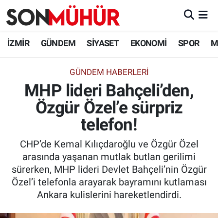
İzmir Nöbetçi Eczaneler
İZMİR
GÜNDEM
SİYASET
EKONOMİ
SPOR
M
İzmir Hava Durumu
GÜNDEM HABERLERI
MHP lideri Bahçeli’den,
İzmir Namaz Vakitleri
Özgür Özel’e sürpriz
İzmir Trafik Yoğunluk Haritası
telefon!
Süper Lig Puan Durumu ve Fikstür
CHP’de Kemal Kılıçdaroğlu ve Özgür Özel
arasında yaşanan mutlak butlan gerilimi
Tüm Manşetler
sürerken, MHP lideri Devlet Bahçeli’nin Özgür
Özel’i telefonla arayarak bayramını kutlaması
Son Dakika Haberleri
Ankara kulislerini hareketlendirdi.
Haber Arşivi