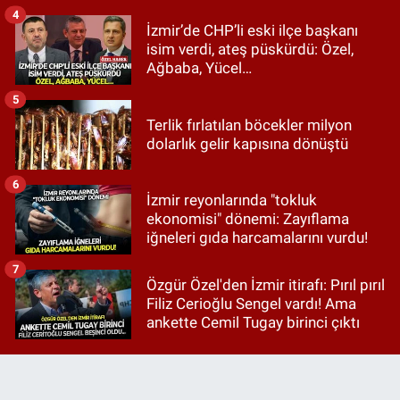
4
İzmir’de CHP’li eski ilçe başkanı
isim verdi, ateş püskürdü: Özel,
Ağbaba, Yücel…
5
Terlik fırlatılan böcekler milyon
dolarlık gelir kapısına dönüştü
6
İzmir reyonlarında "tokluk
ekonomisi" dönemi: Zayıflama
iğneleri gıda harcamalarını vurdu!
7
Özgür Özel'den İzmir itirafı: Pırıl pırıl
Filiz Cerioğlu Sengel vardı! Ama
ankette Cemil Tugay birinci çıktı