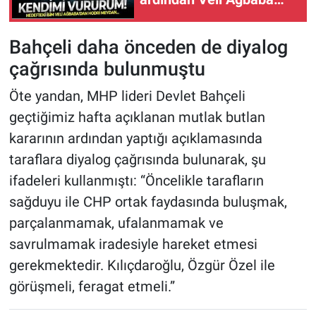
Meclis kürsüsünden
seslendi: Tek bir somut
Bahçeli daha önceden de diyalog
suç kanıtı varsa kendimi
çağrısında bulunmuştu
vururum
Öte yandan, MHP lideri Devlet Bahçeli
geçtiğimiz hafta açıklanan mutlak butlan
kararının ardından yaptığı açıklamasında
taraflara diyalog çağrısında bulunarak, şu
ifadeleri kullanmıştı: “Öncelikle tarafların
sağduyu ile CHP ortak faydasında buluşmak,
parçalanmamak, ufalanmamak ve
savrulmamak iradesiyle hareket etmesi
gerekmektedir. Kılıçdaroğlu, Özgür Özel ile
görüşmeli, feragat etmeli.”