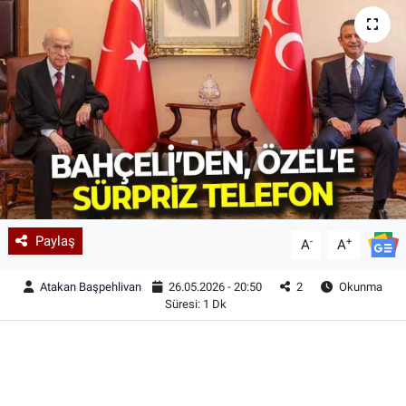
Paylaş
-
+
A
A
Atakan Başpehlivan
26.05.2026 - 20:50
2
Okunma
Süresi: 1 Dk