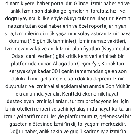
dinamik yerel haber portalıdır. Güncel İzmir haberleri ve
anlık İzmir son dakika gelişmelerini tarafsız, hızlı ve
doğru yayıncılık ilkeleriyle okuyucularına ulaştırır. Kentin
nabzını tutan özel haberlerin ve özel röportajların yanı
sıra, İzmirlilerin günlük yaşamını kolaylaştıran İzmir hava
durumu (15 günlük tahminler), İzmir namaz vakitleri,
İzmir ezan vakti ve anlık İzmir altın fiyatları (Kuyumcular
Odası canlı verileri) gibi kritik kent verilerini tek bir
platformda sunar. Aliağa'dan Çeşme'ye, Konak'tan
Karşıyaka'ya kadar 30 ilçenin tamamından gelen son
dakika İzmir gelişmeleri, son dakika deprem İzmir
duyuruları ve İzmir valisi açıklamaları anında Son Mühür
ekranlarında yer alır. Kentteki ekonomik hayatı
destekleyen İzmir iş ilanları, turizm profesyonelleri için
İzmir otelleri rehberi ve şehir içi ulaşımda hayat kurtaran
İzmir yol tarifi modülleriyle platformumuz, geleneksel bir
gazetenin ötesinde İzmir'in dijital yaşam merkezidir.
Doğru haber, anlık takip ve güçlü kadrosuyla İzmir’in