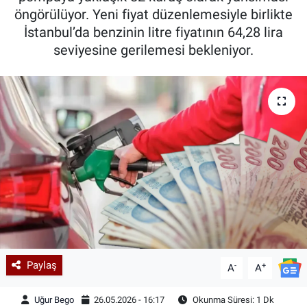
öngörülüyor. Yeni fiyat düzenlemesiyle birlikte
İstanbul’da benzinin litre fiyatının 64,28 lira
seviyesine gerilemesi bekleniyor.
Paylaş
-
+
A
A
Uğur Bego
26.05.2026 - 16:17
Okunma Süresi: 1 Dk