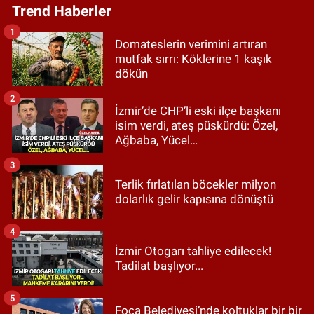
Trend Haberler
1
Domateslerin verimini artıran
mutfak sırrı: Köklerine 1 kaşık
dökün
2
İzmir’de CHP’li eski ilçe başkanı
isim verdi, ateş püskürdü: Özel,
Ağbaba, Yücel…
3
Terlik fırlatılan böcekler milyon
dolarlık gelir kapısına dönüştü
4
İzmir Otogarı tahliye edilecek!
Tadilat başlıyor...
5
Foça Belediyesi’nde koltuklar bir bir