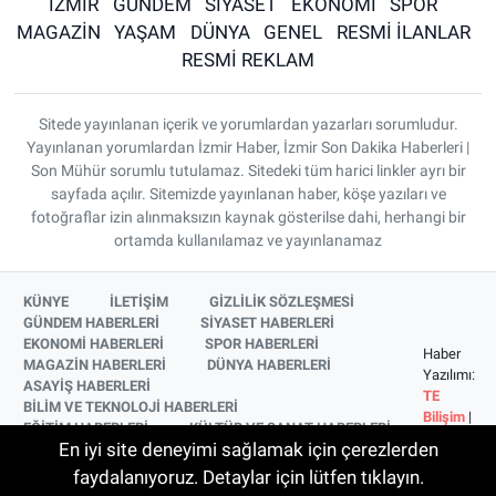
İZMİR
GÜNDEM
SİYASET
EKONOMİ
SPOR
MAGAZİN
YAŞAM
DÜNYA
GENEL
RESMİ İLANLAR
RESMİ REKLAM
Sitede yayınlanan içerik ve yorumlardan yazarları sorumludur.
Yayınlanan yorumlardan İzmir Haber, İzmir Son Dakika Haberleri |
Son Mühür sorumlu tutulamaz. Sitedeki tüm harici linkler ayrı bir
sayfada açılır. Sitemizde yayınlanan haber, köşe yazıları ve
fotoğraflar izin alınmaksızın kaynak gösterilse dahi, herhangi bir
ortamda kullanılamaz ve yayınlanamaz
KÜNYE
İLETİŞİM
GİZLİLİK SÖZLEŞMESİ
GÜNDEM HABERLERİ
SİYASET HABERLERİ
EKONOMİ HABERLERİ
SPOR HABERLERİ
Haber
MAGAZİN HABERLERİ
DÜNYA HABERLERİ
Yazılımı:
ASAYİŞ HABERLERİ
TE
BİLİM VE TEKNOLOJİ HABERLERİ
Bilişim
|
EĞİTİM HABERLERİ
KÜLTÜR VE SANAT HABERLERİ
Copyright
En iyi site deneyimi sağlamak için çerezlerden
SAĞLIK HABERLERİ
YAŞAM HABERLERİ
© 2026
YEREL HABERLER
İZMİR HABERLERİ
faydalanıyoruz. Detaylar için lütfen tıklayın.
SİNEMA VE TELEVİZYON HABERLERİ