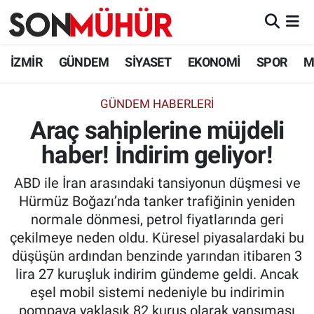
İzmir Nöbetçi Eczaneler
İZMİR
GÜNDEM
SİYASET
EKONOMİ
SPOR
M
İzmir Hava Durumu
GÜNDEM HABERLERI
Araç sahiplerine müjdeli
İzmir Namaz Vakitleri
haber! İndirim geliyor!
İzmir Trafik Yoğunluk Haritası
ABD ile İran arasındaki tansiyonun düşmesi ve
Süper Lig Puan Durumu ve Fikstür
Hürmüz Boğazı’nda tanker trafiğinin yeniden
normale dönmesi, petrol fiyatlarında geri
Tüm Manşetler
çekilmeye neden oldu. Küresel piyasalardaki bu
düşüşün ardından benzinde yarından itibaren 3
Son Dakika Haberleri
lira 27 kuruşluk indirim gündeme geldi. Ancak
eşel mobil sistemi nedeniyle bu indirimin
Haber Arşivi
pompaya yaklaşık 82 kuruş olarak yansıması