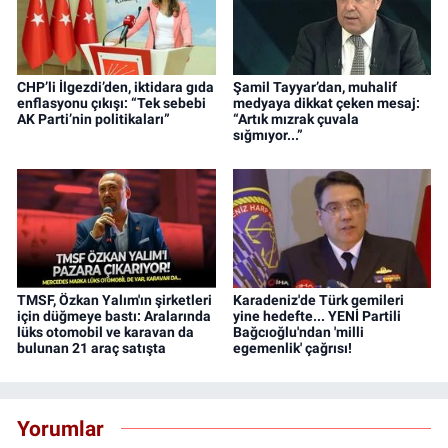
CHP’li İlgezdi’den, iktidara gıda
Şamil Tayyar’dan, muhalif
enflasyonu çıkışı: “Tek sebebi
medyaya dikkat çeken mesaj:
AK Parti’nin politikaları”
“Artık mızrak çuvala
sığmıyor...”
TMSF, Özkan Yalım'ın şirketleri
Karadeniz'de Türk gemileri
için düğmeye bastı: Aralarında
yine hedefte... YENİ Partili
lüks otomobil ve karavan da
Bağcıoğlu'ndan 'milli
bulunan 21 araç satışta
egemenlik' çağrısı!
Yorumlar