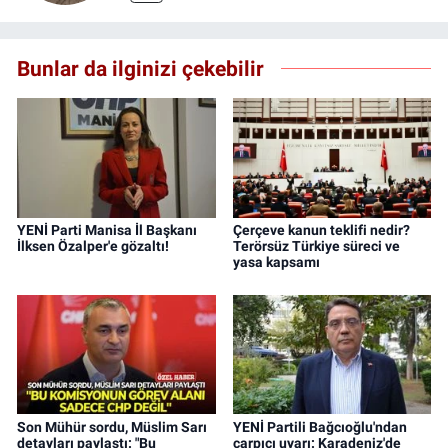
Bunlar da ilginizi çekebilir
YENİ Parti Manisa İl Başkanı
Çerçeve kanun teklifi nedir?
İlksen Özalper'e gözaltı!
Terörsüz Türkiye süreci ve
yasa kapsamı
Son Mühür sordu, Müslim Sarı
YENİ Partili Bağcıoğlu'ndan
detayları paylaştı: "Bu
çarpıcı uyarı: Karadeniz'de