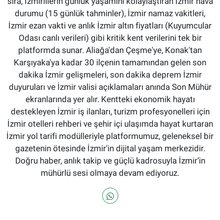
sıra, İzmirlilerin günlük yaşamını kolaylaştıran İzmir hava
durumu (15 günlük tahminler), İzmir namaz vakitleri,
İzmir ezan vakti ve anlık İzmir altın fiyatları (Kuyumcular
Odası canlı verileri) gibi kritik kent verilerini tek bir
platformda sunar. Aliağa'dan Çeşme'ye, Konak'tan
Karşıyaka'ya kadar 30 ilçenin tamamından gelen son
dakika İzmir gelişmeleri, son dakika deprem İzmir
duyuruları ve İzmir valisi açıklamaları anında Son Mühür
ekranlarında yer alır. Kentteki ekonomik hayatı
destekleyen İzmir iş ilanları, turizm profesyonelleri için
İzmir otelleri rehberi ve şehir içi ulaşımda hayat kurtaran
İzmir yol tarifi modülleriyle platformumuz, geleneksel bir
gazetenin ötesinde İzmir'in dijital yaşam merkezidir.
Doğru haber, anlık takip ve güçlü kadrosuyla İzmir’in
mühürlü sesi olmaya devam ediyoruz.