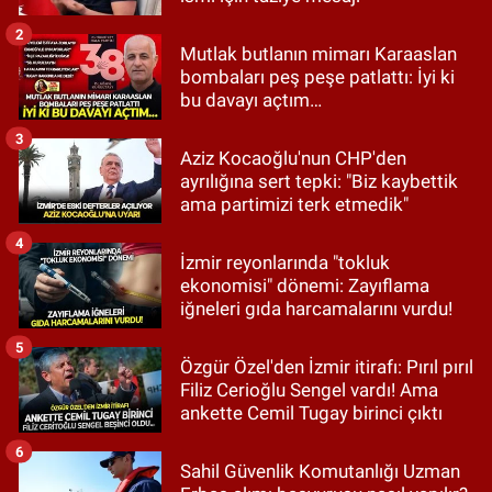
2
Mutlak butlanın mimarı Karaaslan
bombaları peş peşe patlattı: İyi ki
bu davayı açtım…
3
Aziz Kocaoğlu'nun CHP'den
ayrılığına sert tepki: "Biz kaybettik
ama partimizi terk etmedik"
4
İzmir reyonlarında "tokluk
ekonomisi" dönemi: Zayıflama
iğneleri gıda harcamalarını vurdu!
5
Özgür Özel'den İzmir itirafı: Pırıl pırıl
Filiz Cerioğlu Sengel vardı! Ama
ankette Cemil Tugay birinci çıktı
6
Sahil Güvenlik Komutanlığı Uzman