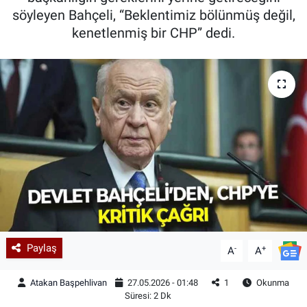
söyleyen Bahçeli, “Beklentimiz bölünmüş değil,
kenetlenmiş bir CHP” dedi.
Paylaş
-
+
A
A
Atakan Başpehlivan
27.05.2026 - 01:48
1
Okunma
Süresi: 2 Dk