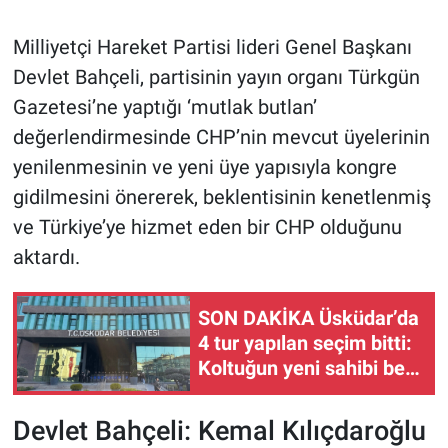
Milliyetçi Hareket Partisi lideri Genel Başkanı
Devlet Bahçeli, partisinin yayın organı Türkgün
Gazetesi’ne yaptığı ‘mutlak butlan’
değerlendirmesinde CHP’nin mevcut üyelerinin
yenilenmesinin ve yeni üye yapısıyla kongre
gidilmesini önererek, beklentisinin kenetlenmiş
ve Türkiye’ye hizmet eden bir CHP olduğunu
aktardı.
SON DAKİKA Üsküdar’da
4 tur yapılan seçim bitti:
Koltuğun yeni sahibi belli
oldu!
Devlet Bahçeli: Kemal Kılıçdaroğlu