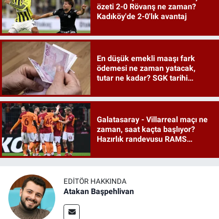
özeti 2-0 Rövanş ne zaman?
Kadıköy'de 2-0'lık avantaj
En düşük emekli maaşı fark
ödemesi ne zaman yatacak,
tutar ne kadar? SGK tarihi
duyurdu
Galatasaray - Villarreal maçı ne
zaman, saat kaçta başlıyor?
Hazırlık randevusu RAMS
Park'ta
EDITÖR HAKKINDA
Atakan Başpehlivan