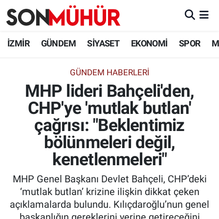
İzmir Nöbetçi Eczaneler
İZMİR
GÜNDEM
SİYASET
EKONOMİ
SPOR
M
İzmir Hava Durumu
GÜNDEM HABERLERI
MHP lideri Bahçeli'den,
İzmir Namaz Vakitleri
CHP'ye 'mutlak butlan'
İzmir Trafik Yoğunluk Haritası
çağrısı: "Beklentimiz
Süper Lig Puan Durumu ve Fikstür
bölünmeleri değil,
kenetlenmeleri"
Tüm Manşetler
MHP Genel Başkanı Devlet Bahçeli, CHP’deki
Son Dakika Haberleri
‘mutlak butlan’ krizine ilişkin dikkat çeken
açıklamalarda bulundu. Kılıçdaroğlu’nun genel
Haber Arşivi
başkanlığın gereklerini yerine getireceğini