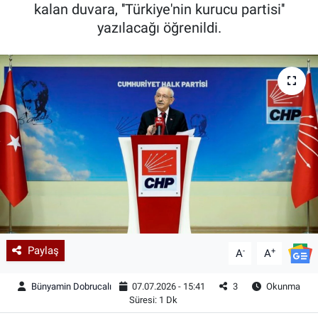
kalan duvara, ''Türkiye'nin kurucu partisi''
yazılacağı öğrenildi.
Paylaş
-
+
A
A
Bünyamin Dobrucalı
07.07.2026 - 15:41
3
Okunma
Süresi: 1 Dk