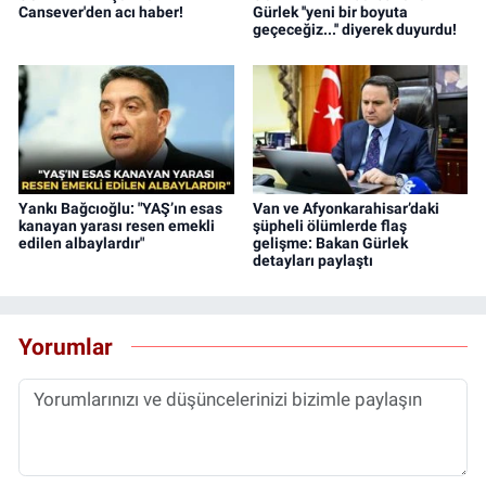
Cansever'den acı haber!
Gürlek ''yeni bir boyuta
geçeceğiz...'' diyerek duyurdu!
Yankı Bağcıoğlu: "YAŞ’ın esas
Van ve Afyonkarahisar’daki
kanayan yarası resen emekli
şüpheli ölümlerde flaş
edilen albaylardır"
gelişme: Bakan Gürlek
detayları paylaştı
Yorumlar