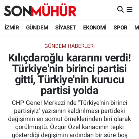
İzmir Nöbetçi Eczaneler
İZMİR
GÜNDEM
SİYASET
EKONOMİ
SPOR
M
İzmir Hava Durumu
GÜNDEM HABERLERI
Kılıçdaroğlu kararını verdi!
İzmir Namaz Vakitleri
Türkiye'nin birinci partisi
İzmir Trafik Yoğunluk Haritası
gitti, Türkiye'nin kurucu
Süper Lig Puan Durumu ve Fikstür
partisi yolda
CHP Genel Merkezi'nde ''Türkiye'nin birinci
Tüm Manşetler
partisiyiz'' yazısının kaldırılması partideki
değişimin en somut örneklerinden biri olarak
Son Dakika Haberleri
görülmüştü. Özgür Özel kanadının tepki
gösterdiği değişimin ardından bir süre boş
Haber Arşivi