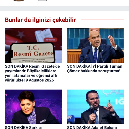
Bunlar da ilginizi çekebilir
SON DAKİKA Resmi Gazete’de
SON DAKİKA İYİ Partili Turhan
yayımlandı: Büyükelçiliklere
Çömez hakkında soruşturma!
yeni atamalar ve öğrenci affı
yürürlükte! 9 Ağustos 2026
SON DAKİKA Şarkıcı
SON DAKİKA Adalet Bakanı