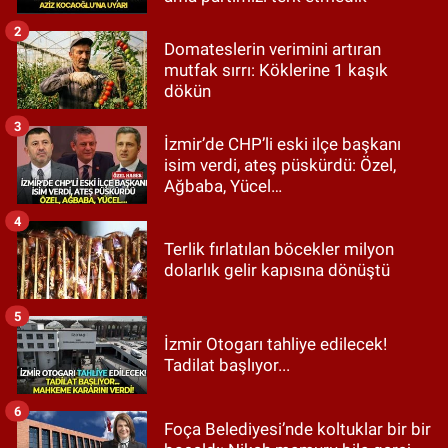
2
Domateslerin verimini artıran
mutfak sırrı: Köklerine 1 kaşık
dökün
3
İzmir’de CHP’li eski ilçe başkanı
isim verdi, ateş püskürdü: Özel,
Ağbaba, Yücel…
4
Terlik fırlatılan böcekler milyon
dolarlık gelir kapısına dönüştü
5
İzmir Otogarı tahliye edilecek!
Tadilat başlıyor...
6
Foça Belediyesi’nde koltuklar bir bir