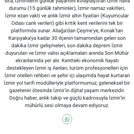
sıra, İzmirlilerin günlük yaşamını kolaylaştıran İzmir hava
durumu (15 günlük tahminler), İzmir namaz vakitleri,
İzmir ezan vakti ve anlık İzmir altın fiyatları (Kuyumcular
Odası canlı verileri) gibi kritik kent verilerini tek bir
platformda sunar. Aliağa'dan Çeşme'ye, Konak'tan
Karşıyaka'ya kadar 30 ilçenin tamamından gelen son
dakika İzmir gelişmeleri, son dakika deprem İzmir
duyuruları ve İzmir valisi açıklamaları anında Son Mühür
ekranlarında yer alır. Kentteki ekonomik hayatı
destekleyen İzmir iş ilanları, turizm profesyonelleri için
İzmir otelleri rehberi ve şehir içi ulaşımda hayat kurtaran
İzmir yol tarifi modülleriyle platformumuz, geleneksel bir
gazetenin ötesinde İzmir'in dijital yaşam merkezidir.
Doğru haber, anlık takip ve güçlü kadrosuyla İzmir’in
mühürlü sesi olmaya devam ediyoruz.