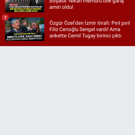
boşaldı: Nikah memuru bile garaj
amiri oldu!
7
Özgür Özel'den İzmir itirafı: Pırıl pırıl
Filiz Cerioğlu Sengel vardı! Ama
ankette Cemil Tugay birinci çıktı