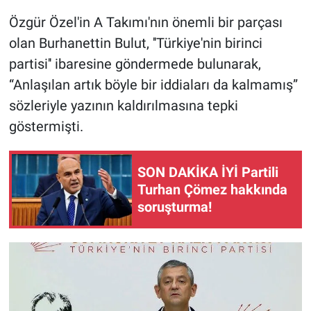
Özgür Özel'in A Takımı'nın önemli bir parçası
olan Burhanettin Bulut, ''Türkiye'nin birinci
partisi'' ibaresine göndermede bulunarak,
“Anlaşılan artık böyle bir iddiaları da kalmamış”
sözleriyle yazının kaldırılmasına tepki
göstermişti.
SON DAKİKA İYİ Partili
Turhan Çömez hakkında
soruşturma!