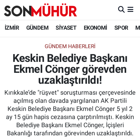
İzmir Nöbetçi Eczaneler
İZMİR
GÜNDEM
SİYASET
EKONOMİ
SPOR
M
İzmir Hava Durumu
GÜNDEM HABERLERI
Keskin Belediye Başkanı
İzmir Namaz Vakitleri
Ekmel Cönger görevden
İzmir Trafik Yoğunluk Haritası
uzaklaştırıldı!
Süper Lig Puan Durumu ve Fikstür
Kırıkkale’de "rüşvet" soruşturması çerçevesinde
açılmış olan davada yargılanan AK Partili
Tüm Manşetler
Keskin Belediye Başkanı Ekmel Cönger 5 yıl 2
ay 15 gün hapis cezasına çarptırılmıştı. Keskin
Son Dakika Haberleri
Belediye Başkanı Ekmel Cönger, İçişleri
Bakanlığı tarafından görevinden uzaklaştırıldı.
Haber Arşivi