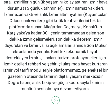
sıra, İzmirlilerin günlük yaşamını kolaylaştıran İzmir hava
durumu (15 günlük tahminler), İzmir namaz vakitleri,
İzmir ezan vakti ve anlık İzmir altın fiyatları (Kuyumcular
Odası canlı verileri) gibi kritik kent verilerini tek bir
platformda sunar. Aliağa'dan Çeşme'ye, Konak'tan
Karşıyaka'ya kadar 30 ilçenin tamamından gelen son
dakika İzmir gelişmeleri, son dakika deprem İzmir
duyuruları ve İzmir valisi açıklamaları anında Son Mühür
ekranlarında yer alır. Kentteki ekonomik hayatı
destekleyen İzmir iş ilanları, turizm profesyonelleri için
İzmir otelleri rehberi ve şehir içi ulaşımda hayat kurtaran
İzmir yol tarifi modülleriyle platformumuz, geleneksel bir
gazetenin ötesinde İzmir'in dijital yaşam merkezidir.
Doğru haber, anlık takip ve güçlü kadrosuyla İzmir’in
mühürlü sesi olmaya devam ediyoruz.