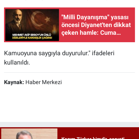
''Milli Dayanışma'' yasası
öncesi Diyanet'ten dikkat
çeken hamle: Cuma
hutbesinin konusu
"Kardeşlik" oldu
Kamuoyuna saygıyla duyurulur." ifadeleri
kullanıldı.
Kaynak:
Haber Merkezi