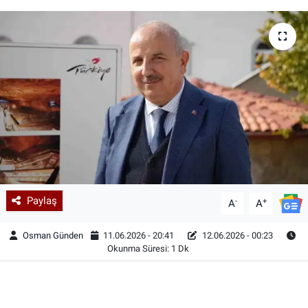
Paylaş
-
+
A
A
Osman Günden
11.06.2026 - 20:41
12.06.2026 - 00:23
Okunma Süresi: 1 Dk