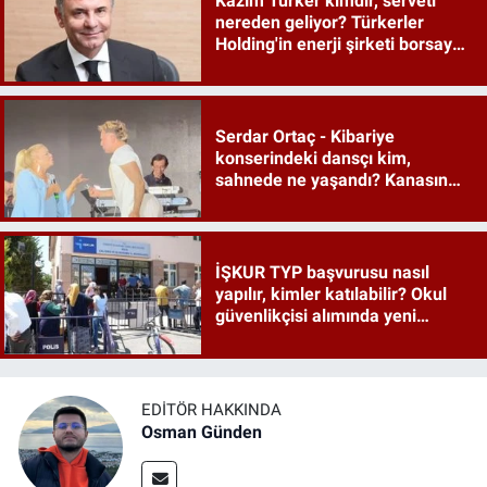
Kazım Türker kimdir, serveti
nereden geliyor? Türkerler
Holding'in enerji şirketi borsaya
geliyor
Serdar Ortaç - Kibariye
konserindeki dansçı kim,
sahnede ne yaşandı? Kanasın
düetindeki performans olay oldu
İŞKUR TYP başvurusu nasıl
yapılır, kimler katılabilir? Okul
güvenlikçisi alımında yeni
detaylar ortaya çıktı
EDITÖR HAKKINDA
Osman Günden