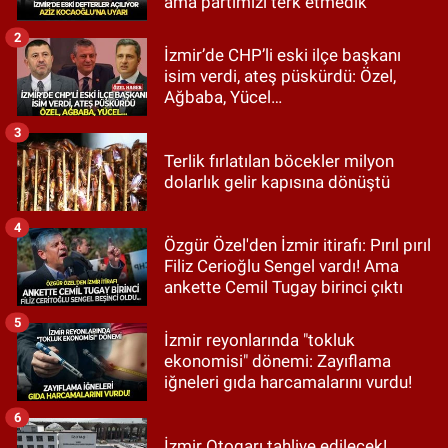
ama partimizi terk etmedik"
2
İzmir’de CHP’li eski ilçe başkanı
isim verdi, ateş püskürdü: Özel,
Ağbaba, Yücel…
3
Terlik fırlatılan böcekler milyon
dolarlık gelir kapısına dönüştü
4
Özgür Özel'den İzmir itirafı: Pırıl pırıl
Filiz Cerioğlu Sengel vardı! Ama
ankette Cemil Tugay birinci çıktı
5
İzmir reyonlarında "tokluk
ekonomisi" dönemi: Zayıflama
iğneleri gıda harcamalarını vurdu!
6
İzmir Otogarı tahliye edilecek!