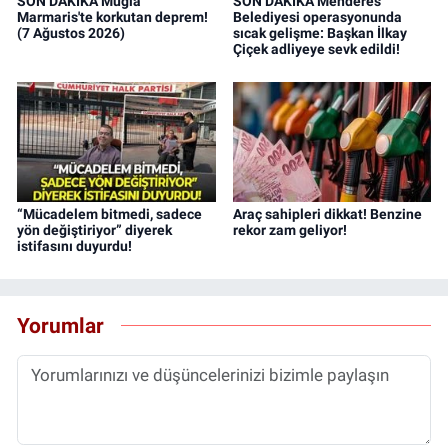
SON DAKİKA Muğla
SON DAKİKA Menderes
Marmaris'te korkutan deprem!
Belediyesi operasyonunda
(7 Ağustos 2026)
sıcak gelişme: Başkan İlkay
Çiçek adliyeye sevk edildi!
“Mücadelem bitmedi, sadece
Araç sahipleri dikkat! Benzine
yön değiştiriyor” diyerek
rekor zam geliyor!
istifasını duyurdu!
Yorumlar