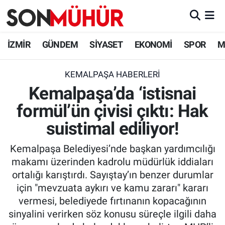
İzmir Nöbetçi Eczaneler
İZMİR
GÜNDEM
SİYASET
EKONOMİ
SPOR
M
İzmir Hava Durumu
KEMALPAŞA HABERLERI
Kemalpaşa’da ‘istisnai
İzmir Namaz Vakitleri
formül’ün çivisi çıktı: Hak
İzmir Trafik Yoğunluk Haritası
suistimal ediliyor!
Süper Lig Puan Durumu ve Fikstür
Kemalpaşa Belediyesi’nde başkan yardımcılığı
makamı üzerinden kadrolu müdürlük iddiaları
Tüm Manşetler
ortalığı karıştırdı. Sayıştay’ın benzer durumlar
için "mevzuata aykırı ve kamu zararı" kararı
Son Dakika Haberleri
vermesi, belediyede fırtınanın kopacağının
sinyalini verirken söz konusu süreçle ilgili daha
Haber Arşivi