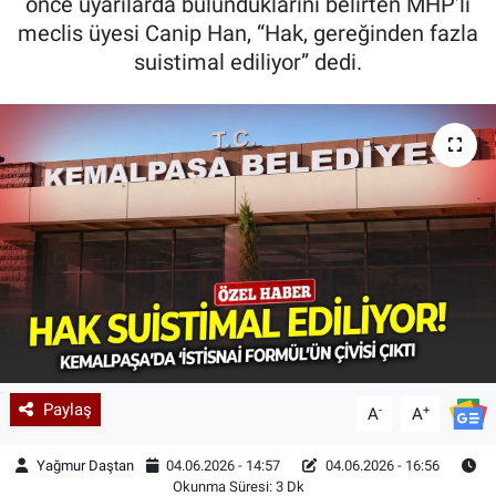
önce uyarılarda bulunduklarını belirten MHP’li
meclis üyesi Canip Han, “Hak, gereğinden fazla
suistimal ediliyor” dedi.
Paylaş
-
+
A
A
Yağmur Daştan
04.06.2026 - 14:57
04.06.2026 - 16:56
Okunma Süresi: 3 Dk