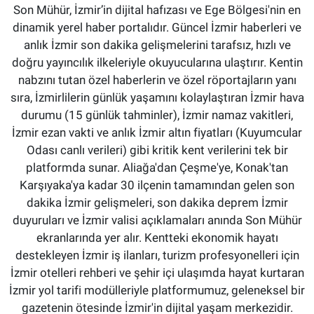
Son Mühür, İzmir’in dijital hafızası ve Ege Bölgesi'nin en
dinamik yerel haber portalıdır. Güncel İzmir haberleri ve
anlık İzmir son dakika gelişmelerini tarafsız, hızlı ve
doğru yayıncılık ilkeleriyle okuyucularına ulaştırır. Kentin
nabzını tutan özel haberlerin ve özel röportajların yanı
sıra, İzmirlilerin günlük yaşamını kolaylaştıran İzmir hava
durumu (15 günlük tahminler), İzmir namaz vakitleri,
İzmir ezan vakti ve anlık İzmir altın fiyatları (Kuyumcular
Odası canlı verileri) gibi kritik kent verilerini tek bir
platformda sunar. Aliağa'dan Çeşme'ye, Konak'tan
Karşıyaka'ya kadar 30 ilçenin tamamından gelen son
dakika İzmir gelişmeleri, son dakika deprem İzmir
duyuruları ve İzmir valisi açıklamaları anında Son Mühür
ekranlarında yer alır. Kentteki ekonomik hayatı
destekleyen İzmir iş ilanları, turizm profesyonelleri için
İzmir otelleri rehberi ve şehir içi ulaşımda hayat kurtaran
İzmir yol tarifi modülleriyle platformumuz, geleneksel bir
gazetenin ötesinde İzmir'in dijital yaşam merkezidir.