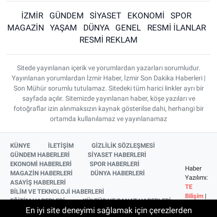
İZMİR
GÜNDEM
SİYASET
EKONOMİ
SPOR
MAGAZİN
YAŞAM
DÜNYA
GENEL
RESMİ İLANLAR
RESMİ REKLAM
Sitede yayınlanan içerik ve yorumlardan yazarları sorumludur.
Yayınlanan yorumlardan İzmir Haber, İzmir Son Dakika Haberleri |
Son Mühür sorumlu tutulamaz. Sitedeki tüm harici linkler ayrı bir
sayfada açılır. Sitemizde yayınlanan haber, köşe yazıları ve
fotoğraflar izin alınmaksızın kaynak gösterilse dahi, herhangi bir
ortamda kullanılamaz ve yayınlanamaz
KÜNYE
İLETİŞİM
GİZLİLİK SÖZLEŞMESİ
GÜNDEM HABERLERİ
SİYASET HABERLERİ
EKONOMİ HABERLERİ
SPOR HABERLERİ
Haber
MAGAZİN HABERLERİ
DÜNYA HABERLERİ
Yazılımı:
ASAYİŞ HABERLERİ
TE
BİLİM VE TEKNOLOJİ HABERLERİ
Bilişim
|
EĞİTİM HABERLERİ
KÜLTÜR VE SANAT HABERLERİ
Copyright
En iyi site deneyimi sağlamak için çerezlerden
SAĞLIK HABERLERİ
YAŞAM HABERLERİ
© 2026