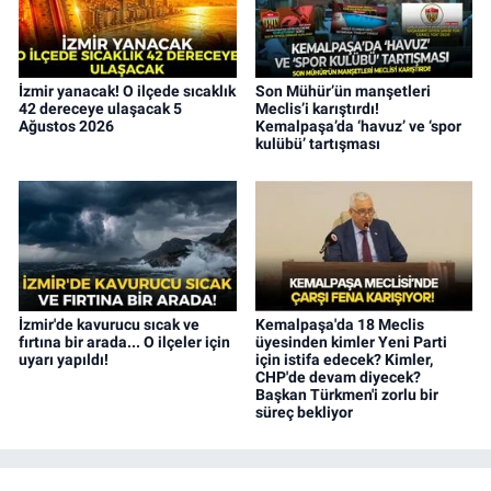
İzmir yanacak! O ilçede sıcaklık
Son Mühür’ün manşetleri
42 dereceye ulaşacak 5
Meclis’i karıştırdı!
Ağustos 2026
Kemalpaşa’da ‘havuz’ ve ‘spor
kulübü’ tartışması
İzmir'de kavurucu sıcak ve
Kemalpaşa'da 18 Meclis
fırtına bir arada... O ilçeler için
üyesinden kimler Yeni Parti
uyarı yapıldı!
için istifa edecek? Kimler,
CHP'de devam diyecek?
Başkan Türkmen'i zorlu bir
süreç bekliyor