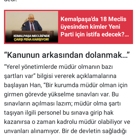
Kemalpaşa'da 18 Meclis
üyesinden kimler Yeni
Parti için istifa edecek?
Kimler, CHP'de devam
diyecek? Başkan
“Kanunun arkasından dolanmak…”
Türkmen'i zorlu bir süreç
bekliyor
“Yerel yönetimlerde müdür olmanın bazı
şartları var” bilgisi vererek açıklamalarına
başlayan Han, “Bir kurumda müdür olman için
girmen görevde yükselme sınavları var. Bu
sınavların açılması lazım; müdür olma şartı
taşıyan ilgili personel bu sınava girip hak
kazanırsa o zaman kadrolu müdür olabiliyor ve
unvanları alınamıyor. Bir de devletin sağladığı