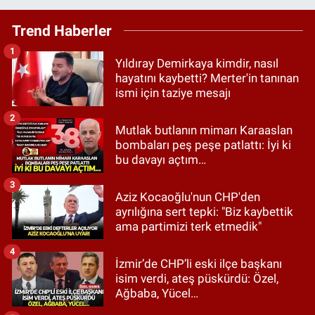
Trend Haberler
1
Yıldıray Demirkaya kimdir, nasıl
hayatını kaybetti? Merter'in tanınan
ismi için taziye mesajı
2
Mutlak butlanın mimarı Karaaslan
bombaları peş peşe patlattı: İyi ki
bu davayı açtım…
3
Aziz Kocaoğlu'nun CHP'den
ayrılığına sert tepki: "Biz kaybettik
ama partimizi terk etmedik"
4
İzmir’de CHP’li eski ilçe başkanı
isim verdi, ateş püskürdü: Özel,
Ağbaba, Yücel…