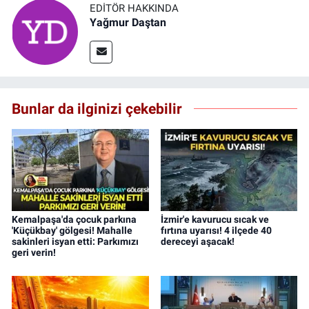
EDITÖR HAKKINDA
Yağmur Daştan
Bunlar da ilginizi çekebilir
Kemalpaşa'da çocuk parkına
İzmir'e kavurucu sıcak ve
'Küçükbay' gölgesi! Mahalle
fırtına uyarısı! 4 ilçede 40
sakinleri isyan etti: Parkımızı
dereceyi aşacak!
geri verin!