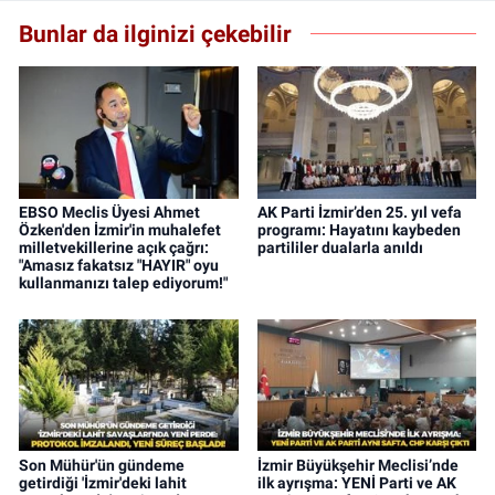
Bunlar da ilginizi çekebilir
EBSO Meclis Üyesi Ahmet
AK Parti İzmir’den 25. yıl vefa
Özken'den İzmir'in muhalefet
programı: Hayatını kaybeden
milletvekillerine açık çağrı:
partililer dualarla anıldı
"Amasız fakatsız "HAYIR" oyu
kullanmanızı talep ediyorum!"
Son Mühür'ün gündeme
İzmir Büyükşehir Meclisi’nde
getirdiği 'İzmir'deki lahit
ilk ayrışma: YENİ Parti ve AK