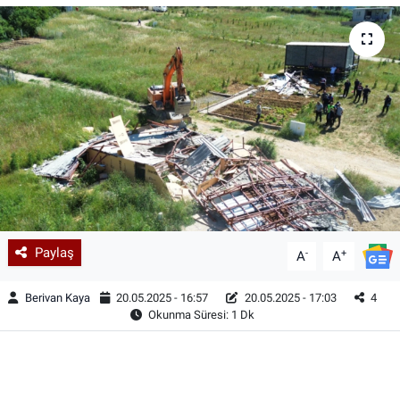
Paylaş
-
+
A
A
Berivan Kaya
20.05.2025 - 16:57
20.05.2025 - 17:03
4
Okunma Süresi: 1 Dk