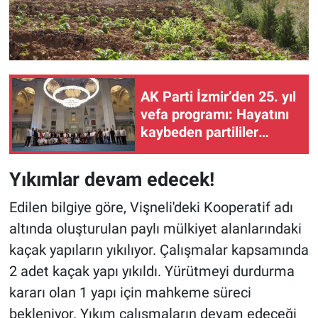
AK Parti İzmir’den 25. yıl
vefa programı: Hayatını
kaybeden partililer
dualarla anıldı
Yıkımlar devam edecek!
Edilen bilgiye göre, Vişneli'deki Kooperatif adı
altında oluşturulan paylı mülkiyet alanlarındaki
kaçak yapıların yıkılıyor. Çalışmalar kapsamında
2 adet kaçak yapı yıkıldı. Yürütmeyi durdurma
kararı olan 1 yapı için mahkeme süreci
bekleniyor. Yıkım çalışmaların devam edeceği