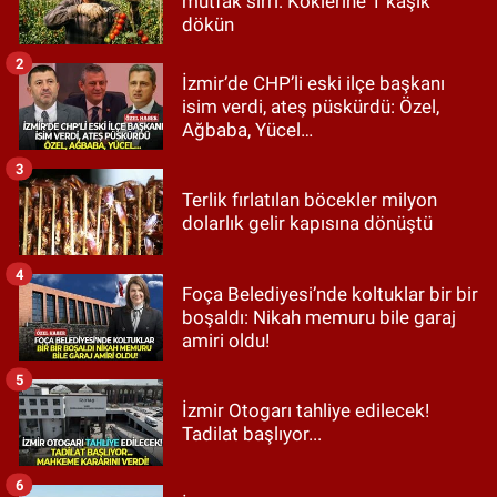
mutfak sırrı: Köklerine 1 kaşık
dökün
2
İzmir’de CHP’li eski ilçe başkanı
isim verdi, ateş püskürdü: Özel,
Ağbaba, Yücel…
3
Terlik fırlatılan böcekler milyon
dolarlık gelir kapısına dönüştü
4
Foça Belediyesi’nde koltuklar bir bir
boşaldı: Nikah memuru bile garaj
amiri oldu!
5
İzmir Otogarı tahliye edilecek!
Tadilat başlıyor...
6