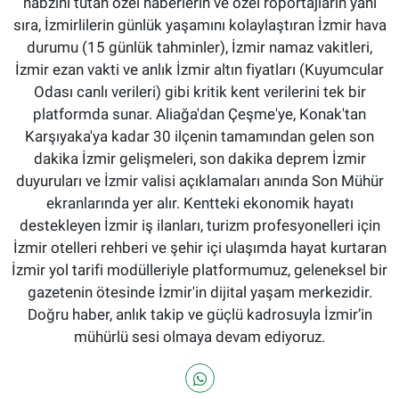
nabzını tutan özel haberlerin ve özel röportajların yanı
sıra, İzmirlilerin günlük yaşamını kolaylaştıran İzmir hava
durumu (15 günlük tahminler), İzmir namaz vakitleri,
İzmir ezan vakti ve anlık İzmir altın fiyatları (Kuyumcular
Odası canlı verileri) gibi kritik kent verilerini tek bir
platformda sunar. Aliağa'dan Çeşme'ye, Konak'tan
Karşıyaka'ya kadar 30 ilçenin tamamından gelen son
dakika İzmir gelişmeleri, son dakika deprem İzmir
duyuruları ve İzmir valisi açıklamaları anında Son Mühür
ekranlarında yer alır. Kentteki ekonomik hayatı
destekleyen İzmir iş ilanları, turizm profesyonelleri için
İzmir otelleri rehberi ve şehir içi ulaşımda hayat kurtaran
İzmir yol tarifi modülleriyle platformumuz, geleneksel bir
gazetenin ötesinde İzmir'in dijital yaşam merkezidir.
Doğru haber, anlık takip ve güçlü kadrosuyla İzmir’in
mühürlü sesi olmaya devam ediyoruz.