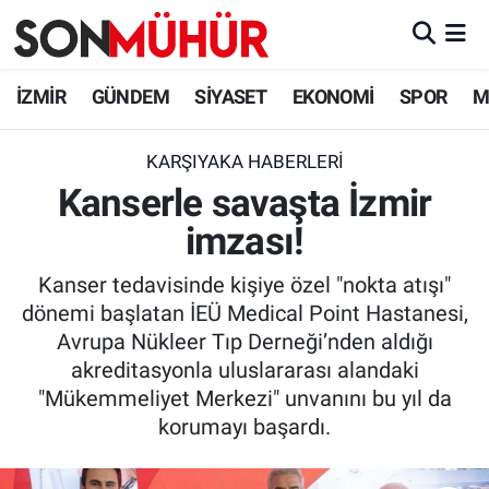
İzmir Nöbetçi Eczaneler
İZMİR
GÜNDEM
SİYASET
EKONOMİ
SPOR
M
İzmir Hava Durumu
KARŞIYAKA HABERLERI
Kanserle savaşta İzmir
İzmir Namaz Vakitleri
imzası!
İzmir Trafik Yoğunluk Haritası
Kanser tedavisinde kişiye özel "nokta atışı"
Süper Lig Puan Durumu ve Fikstür
dönemi başlatan İEÜ Medical Point Hastanesi,
Avrupa Nükleer Tıp Derneği’nden aldığı
Tüm Manşetler
akreditasyonla uluslararası alandaki
"Mükemmeliyet Merkezi" unvanını bu yıl da
Son Dakika Haberleri
korumayı başardı.
Haber Arşivi