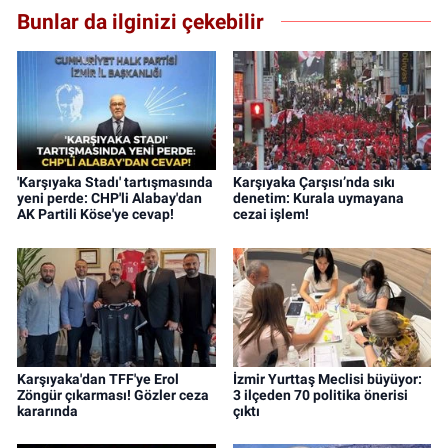
Bunlar da ilginizi çekebilir
'Karşıyaka Stadı' tartışmasında
Karşıyaka Çarşısı’nda sıkı
yeni perde: CHP'li Alabay'dan
denetim: Kurala uymayana
AK Partili Köse'ye cevap!
cezai işlem!
Karşıyaka'dan TFF'ye Erol
İzmir Yurttaş Meclisi büyüyor:
Zöngür çıkarması! Gözler ceza
3 ilçeden 70 politika önerisi
kararında
çıktı