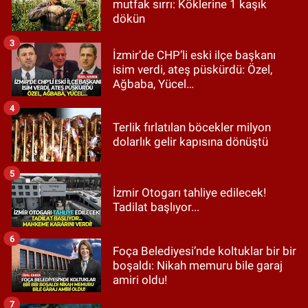
mutfak sırrı: Köklerine 1 kaşık
dökün
3
İzmir’de CHP’li eski ilçe başkanı
isim verdi, ateş püskürdü: Özel,
Ağbaba, Yücel…
4
Terlik fırlatılan böcekler milyon
dolarlık gelir kapısına dönüştü
5
İzmir Otogarı tahliye edilecek!
Tadilat başlıyor...
6
Foça Belediyesi’nde koltuklar bir bir
boşaldı: Nikah memuru bile garaj
amiri oldu!
7