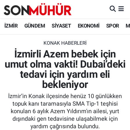
İzmir Nöbetçi Eczaneler
İZMİR
GÜNDEM
SİYASET
EKONOMİ
SPOR
M
İzmir Hava Durumu
KONAK HABERLERI
İzmirli Azem bebek için
İzmir Namaz Vakitleri
umut olma vakti! Dubai’deki
İzmir Trafik Yoğunluk Haritası
tedavi için yardım eli
Süper Lig Puan Durumu ve Fikstür
bekleniyor
İzmir’in Konak ilçesinde henüz 10 günlükken
Tüm Manşetler
topuk kanı taramasıyla SMA Tip-1 teşhisi
konulan 6 aylık Azem Yıldırım'ın ailesi, yurt
Son Dakika Haberleri
dışındaki gen tedavisine ulaşabilmek için
yardım çağrısında bulundu.
Haber Arşivi