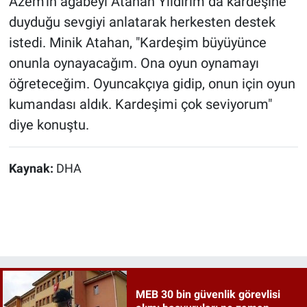
Azem'in ağabeyi Atahan Yıldırım da kardeşine
duyduğu sevgiyi anlatarak herkesten destek
istedi. Minik Atahan, "Kardeşim büyüyünce
onunla oynayacağım. Ona oyun oynamayı
öğreteceğim. Oyuncakçıya gidip, onun için oyun
kumandası aldık. Kardeşimi çok seviyorum"
diye konuştu.
Kaynak:
DHA
MEB 30 bin güvenlik görevlisi