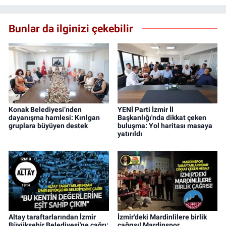
Bunlar da ilginizi çekebilir
Konak Belediyesi’nden
YENİ Parti İzmir İl
dayanışma hamlesi: Kırılgan
Başkanlığı'nda dikkat çeken
gruplara büyüyen destek
buluşma: Yol haritası masaya
yatırıldı
Altay taraftarlarından İzmir
İzmir'deki Mardinlilere birlik
Büyükşehir Belediyesi'ne çağrı:
çağrısı! Mardinspor