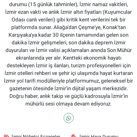
durumu (15 günlük tahminler), İzmir namaz vakitleri,
İzmir ezan vakti ve anlık İzmir altın fiyatları (Kuyumcular
Odası canlı verileri) gibi kritik kent verilerini tek bir
platformda sunar. Aliağa'dan Çeşme'ye, Konak'tan
Karşıyaka'ya kadar 30 ilçenin tamamından gelen son
dakika İzmir gelişmeleri, son dakika deprem İzmir
duyuruları ve İzmir valisi açıklamaları anında Son Mühür
ekranlarında yer alır. Kentteki ekonomik hayatı
destekleyen İzmir iş ilanları, turizm profesyonelleri için
İzmir otelleri rehberi ve şehir içi ulaşımda hayat kurtaran
İzmir yol tarifi modülleriyle platformumuz, geleneksel bir
gazetenin ötesinde İzmir'in dijital yaşam merkezidir.
Doğru haber, anlık takip ve güçlü kadrosuyla İzmir’in
mühürlü sesi olmaya devam ediyoruz.
İzmir Nöbetçi Eczaneler
İzmir Hava Durumu