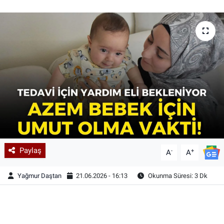
Paylaş
-
+
A
A
Yağmur Daştan
21.06.2026 - 16:13
Okunma Süresi: 3 Dk