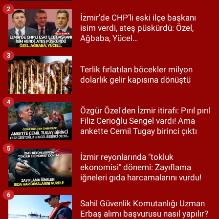
2
İzmir’de CHP’li eski ilçe başkanı
isim verdi, ateş püskürdü: Özel,
Ağbaba, Yücel…
3
Terlik fırlatılan böcekler milyon
dolarlık gelir kapısına dönüştü
4
Özgür Özel'den İzmir itirafı: Pırıl pırıl
Filiz Cerioğlu Sengel vardı! Ama
ankette Cemil Tugay birinci çıktı
5
İzmir reyonlarında "tokluk
ekonomisi" dönemi: Zayıflama
iğneleri gıda harcamalarını vurdu!
6
Sahil Güvenlik Komutanlığı Uzman
Erbaş alımı başvurusu nasıl yapılır?