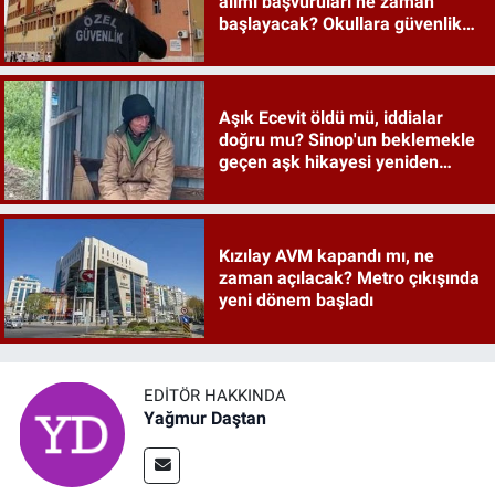
alımı başvuruları ne zaman
başlayacak? Okullara güvenlik
İŞKUR detayları merak ediliyor
Aşık Ecevit öldü mü, iddialar
doğru mu? Sinop'un beklemekle
geçen aşk hikayesi yeniden
gündemde
Kızılay AVM kapandı mı, ne
zaman açılacak? Metro çıkışında
yeni dönem başladı
EDITÖR HAKKINDA
Yağmur Daştan