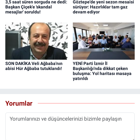
3,5 saat süren sorguda ne dedi:
Göztepe'de yeni sezon mesaisi
Başkan Çiçek'e 'skandal
sürüyor: Hazırlıklar tam gaz
mesajlar' soruldu!
devam ediyor
SON DAKİKA Veli Ağbaba'nın
YENİ Parti İzmir İl
abisi Hür Ağbaba tutuklandı!
Başkanlığı'nda dikkat çeken
buluşma: Yol haritası masaya
yatırıldı
Yorumlar