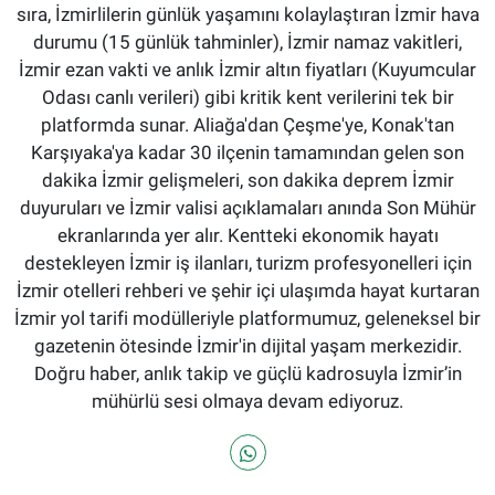
sıra, İzmirlilerin günlük yaşamını kolaylaştıran İzmir hava
durumu (15 günlük tahminler), İzmir namaz vakitleri,
İzmir ezan vakti ve anlık İzmir altın fiyatları (Kuyumcular
Odası canlı verileri) gibi kritik kent verilerini tek bir
platformda sunar. Aliağa'dan Çeşme'ye, Konak'tan
Karşıyaka'ya kadar 30 ilçenin tamamından gelen son
dakika İzmir gelişmeleri, son dakika deprem İzmir
duyuruları ve İzmir valisi açıklamaları anında Son Mühür
ekranlarında yer alır. Kentteki ekonomik hayatı
destekleyen İzmir iş ilanları, turizm profesyonelleri için
İzmir otelleri rehberi ve şehir içi ulaşımda hayat kurtaran
İzmir yol tarifi modülleriyle platformumuz, geleneksel bir
gazetenin ötesinde İzmir'in dijital yaşam merkezidir.
Doğru haber, anlık takip ve güçlü kadrosuyla İzmir’in
mühürlü sesi olmaya devam ediyoruz.