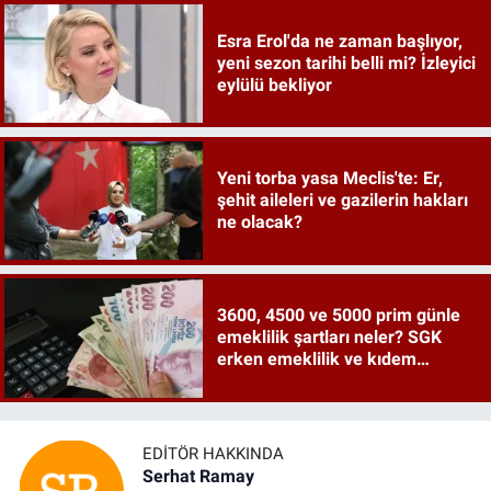
Esra Erol'da ne zaman başlıyor,
yeni sezon tarihi belli mi? İzleyici
eylülü bekliyor
Yeni torba yasa Meclis'te: Er,
şehit aileleri ve gazilerin hakları
ne olacak?
3600, 4500 ve 5000 prim günle
emeklilik şartları neler? SGK
erken emeklilik ve kıdem
tazminatı ayrıntıları
EDITÖR HAKKINDA
Serhat Ramay