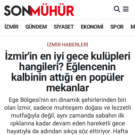
İzmir Nöbetçi Eczaneler
İZMİR
GÜNDEM
SİYASET
EKONOMİ
SPOR
M
İzmir Hava Durumu
İZMIR HABERLERI
İzmir'in en iyi gece kulüpleri
İzmir Namaz Vakitleri
hangileri? Eğlencenin
İzmir Trafik Yoğunluk Haritası
kalbinin attığı en popüler
Süper Lig Puan Durumu ve Fikstür
mekanlar
Ege Bölgesi'nin en dinamik şehirlerinden biri
Tüm Manşetler
olan İzmir, sadece muhteşem doğası ve lezzetli
mutfağıyla değil, aynı zamanda sabahın ilk
Son Dakika Haberleri
ışıklarına kadar devam eden hareketli gece
hayatıyla da adından sıkça söz ettiriyor. Hafta
Haber Arşivi