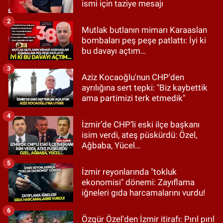
ismi için taziye mesajı
2
Mutlak butlanın mimarı Karaaslan
bombaları peş peşe patlattı: İyi ki
bu davayı açtım…
3
Aziz Kocaoğlu'nun CHP'den
ayrılığına sert tepki: "Biz kaybettik
ama partimizi terk etmedik"
4
İzmir’de CHP’li eski ilçe başkanı
isim verdi, ateş püskürdü: Özel,
Ağbaba, Yücel…
5
İzmir reyonlarında "tokluk
ekonomisi" dönemi: Zayıflama
iğneleri gıda harcamalarını vurdu!
6
Özgür Özel'den İzmir itirafı: Pırıl pırıl