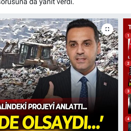
sorusuna da yanıt verdi.
1
2
3
4