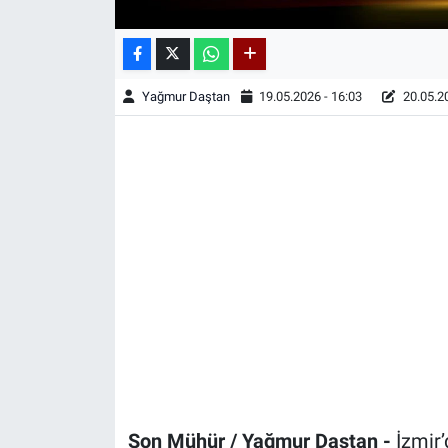
Yağmur Daştan
19.05.2026 - 16:03
20.05.20
Son Mühür / Yağmur Daştan -
İzmir’