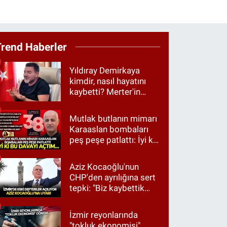
Trend Haberler
Yıldıray Demirkaya
kimdir, nasıl hayatını
kaybetti? Merter'in
tanınan ismi için taziye
mesajı
Mutlak butlanın mimarı
Karaaslan bombaları
peş peşe patlattı: İyi ki
bu davayı açtım…
Aziz Kocaoğlu'nun
CHP'den ayrılığına sert
tepki: "Biz kaybettik
ama partimizi terk
etmedik"
İzmir reyonlarında
"tokluk ekonomisi"