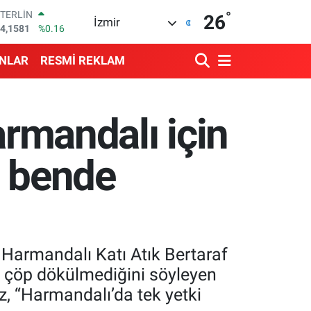
°
GRAM ALTIN
26
İzmir
508.83
%4.44
BİST100
3.703
%11
ANLAR
RESMİ REKLAM
BITCOIN
4.927,78
%1.32
DOLAR
7,5894
%0.08
armandalı için
EURO
5,0398
%-0.02
STERLİN
ki bende
4,1581
%0.16
 Harmandalı Katı Atık Bertaraf
e çöp dökülmediğini söyleyen
ız, “Harmandalı’da tek yetki