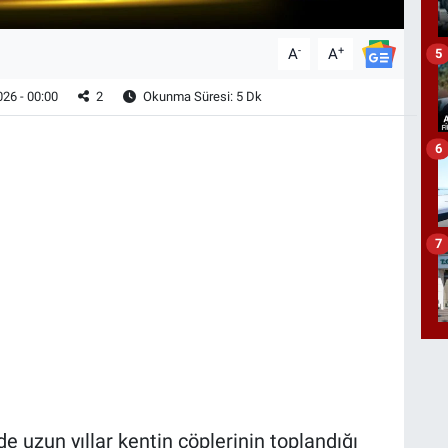
-
+
A
A
5
26 - 00:00
2
Okunma Süresi: 5 Dk
6
7
de uzun yıllar kentin çöplerinin toplandığı