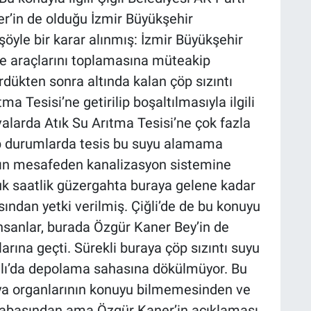
r’in de olduğu İzmir Büyükşehir
öyle bir karar alınmış: İzmir Büyükşehir
re araçlarını toplamasına müteakip
dükten sonra altında kalan çöp sızıntı
tma Tesisi’ne getirilip boşaltılmasıyla ilgili
alarda Atık Su Arıtma Tesisi’ne çok fazla
tip durumlarda tesis bu suyu alamama
akın mesafeden kanalizasyon sistemine
uçuk saatlik güzergahta buraya gelene kadar
ından yetki verilmiş. Çiğli’de de bu konuyu
insanlar, burada Özgür Kaner Bey’in de
rına geçti. Sürekli buraya çöp sızıntı suyu
alı’da depolama sahasına dökülmüyor. Bu
dya organlarının konuyu bilmemesinden ve
çabasından ama Özgür Kaner’in açıklaması