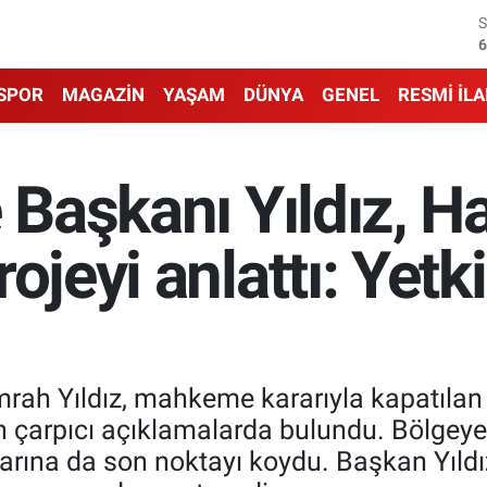
6
1
SPOR
MAGAZİN
YAŞAM
DÜNYA
GENEL
RESMİ İL
6
4
e Başkanı Yıldız, H
5
ojeyi anlattı: Yet
6
mrah Yıldız, mahkeme kararıyla kapatılan
in çarpıcı açıklamalarda bulundu. Bölgey
şmalarına da son noktayı koydu. Başkan Yıld