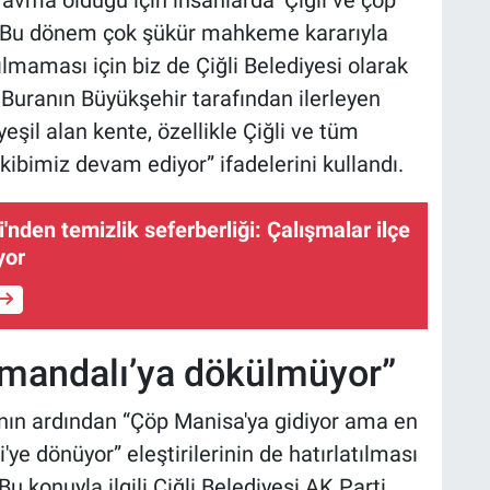
ravma olduğu için insanlarda ‘Çiğli ve çöp’
. Bu dönem çok şükür mahkeme kararıyla
lmaması için biz de Çiğli Belediyesi olarak
 Buranın Büyükşehir tarafından ilerleyen
şil alan kente, özellikle Çiğli ve tüm
kibimiz devam ediyor” ifadelerini kullandı.
i'nden temizlik seferberliği: Çalışmalar ilçe
yor
rmandalı’ya dökülmüyor”
nın ardından “Çöp Manisa'ya gidiyor ama en
i'ye dönüyor” eleştirilerinin de hatırlatılması
“Bu konuyla ilgili Çiğli Belediyesi AK Parti