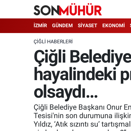
İzmir Nöbetçi Eczaneler
İZMİR
GÜNDEM
SİYASET
EKONOMİ
İzmir Hava Durumu
ÇIĞLI HABERLERI
Çiğli Belediy
İzmir Namaz Vakitleri
hayalindeki pr
İzmir Trafik Yoğunluk Haritası
Süper Lig Puan Durumu ve Fikstür
olsaydı…
Tüm Manşetler
Çiğli Belediye Başkanı Onur E
Son Dakika Haberleri
Tesisi'nin son durumuna ilişk
Yıldız, ‘Atık sızıntı su’ tartı
Haber Arşivi