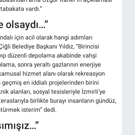
abakata vardı.”
e olsaydı…”
dalı için acil olarak hangi adımları
ğli Belediye Başkanı Yıldız, “Birincisi
yıp düzenli depolama akabinde vahşi
ama, sonra yeraltı gazlarının enerjiye
amusal hizmet alanı olarak rekreasyon
geçmiş en iddialı projelerinden birini
ik alanları, sosyal tesisleriyle İzmirli’ye
eraslarıyla birlikte burayı insanların gündüz,
ştürmek isterim” dedi.
şımışız…”