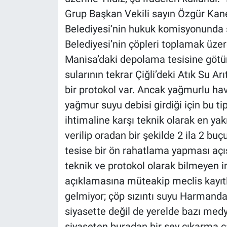
Grup Başkan Vekili sayın Özgür Kane
Belediyesi’nin hukuk komisyonunda ş
Belediyesi’nin çöpleri toplamak üze
Manisa’daki depolama tesisine götür
sularının tekrar Çiğli’deki Atık Su Arı
bir protokol var. Ancak yağmurlu hav
yağmur suyu debisi girdiği için bu 
ihtimaline karşı teknik olarak en y
verilip oradan bir şekilde 2 ila 2 b
tesise bir ön rahatlama yapması açıs
teknik ve protokol olarak bilmeyen 
açıklamasına müteakip meclis kayıtla
gelmiyor; çöp sızıntı suyu Harmand
siyasette değil de yerelde bazı me
siyaseten buradan bir şey çıkarma 