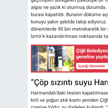
geçmişten süregelen psikolojik bir t
algısı ne yazık ki oturmuş durumda
burası kapatıldı. Buranın döküme açı
konuyu yakın şekilde takip ediyoruz.
dönemlerde 90 bin metrekarelik bir ye
İzmir’e kazandırılması noktasında ta
Çiğli Belediyes
geneline yayılı
İçeriği Görüntüle
“Çöp sızıntı suyu Ha
Harmandalı’daki tesisin kapatılması
kirli ve yoğun atık kısmı yeniden Çiğl
üzerine Yıldız, şu ifadeleri kullandı: 