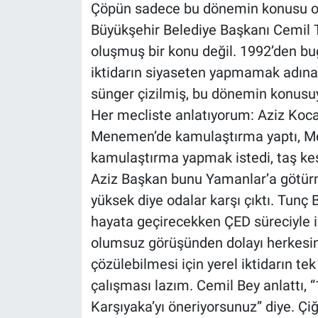
Çöpün sadece bu dönemin konusu olma
Büyükşehir Belediye Başkanı Cemil
oluşmuş bir konu değil. 1992’den bu
iktidarın siyaseten yapmamak adına 
sünger çizilmiş, bu dönemin konusuym
Her mecliste anlatıyorum: Aziz Koc
Menemen’de kamulaştırma yaptı, Me
kamulaştırma yapmak istedi, taş kes
Aziz Başkan bunu Yamanlar’a götürme
yüksek diye odalar karşı çıktı. Tunç 
hayata geçirecekken ÇED süreciyle i
olumsuz görüşünden dolayı herkesin
çözülebilmesi için yerel iktidarın te
çalışması lazım. Cemil Bey anlattı, 
Karşıyaka’yı öneriyorsunuz” diye. Çiğl