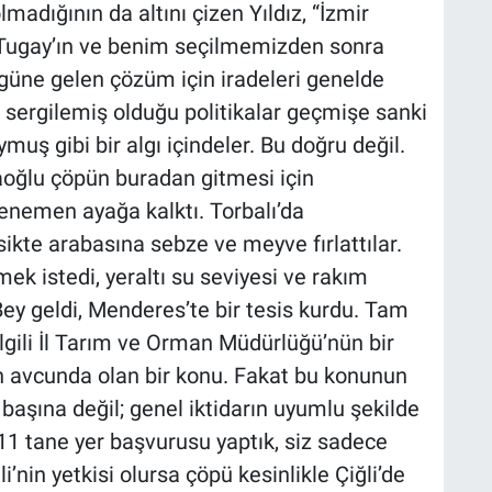
dığının da altını çizen Yıldız, “İzmir
 Tugay’ın ve benim seçilmemizden sonra
güne gelen çözüm için iradeleri genelde
sergilemiş olduğu politikalar geçmişe sanki
uş gibi bir algı içindeler. Bu doğru değil.
aoğlu çöpün buradan gitmesi için
nemen ayağa kalktı. Torbalı’da
ikte arabasına sebze ve meyve fırlattılar.
k istedi, yeraltı su seviyesi ve rakım
Bey geldi, Menderes’te bir tesis kurdu. Tam
lgili İl Tarım ve Orman Müdürlüğü’nün bir
 avcunda olan bir konu. Fakat bu konunun
k başına değil; genel iktidarın uyumlu şekilde
“11 tane yer başvurusu yaptık, siz sadece
i’nin yetkisi olursa çöpü kesinlikle Çiğli’de