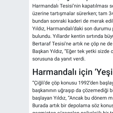
Harmandalı Tesisi’nin kapatılması so
üzerine tartışmalar sürerken; tam 3
bundan sonraki kaderi de merak edil
Yıldız, Harmandalı’daki son durumu p
bulundu. Yıllardır kentin sırtında bü
Bertaraf Tesisi'ne artık ne çöp ne de
Başkan Yıldız, “Eğer tek yetki sizde
sorusuna da yanıt verdi.
Harmandalı için ‘Yeşil
“Çiğli’de çöp konusu 1992’den başlay
başkanının uğraşıp da çözemediği bi
başlayan Yıldız, “Ancak bu dönem ma
Burada artık bir depolama söz konusu