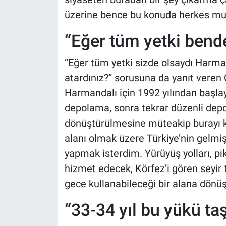
üzerine bence bu konuda herkes mut
“Eğer tüm yetki bend
“Eğer tüm yetki sizde olsaydı Harman
atardınız?” sorusuna da yanıt veren Çi
Harmandalı için 1992 yılından başla
depolama, sonra tekrar düzenli depol
dönüştürülmesine müteakip burayı k
alanı olmak üzere Türkiye’nin gelmiş 
yapmak isterdim. Yürüyüş yolları, pikn
hizmet edecek, Körfez’i gören seyir t
gece kullanabileceği bir alana dönü
“33-34 yıl bu yükü ta