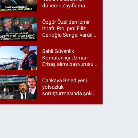
dönemi: Zayıflama
iğneleri gıda
harcamalarını vurdu!
Özgür Özel'den İzmir
itirafı: Pırıl pırıl Filiz
Cerioğlu Sengel vardı!
Ama ankette Cemil
Tugay birinci çıktı
Sahil Güvenlik
Komutanlığı Uzman
Erbaş alımı başvurusu
nasıl yapılır? 2026
başvuru şartları neler?
Çankaya Belediyesi
yolsuzluk
soruşturmasında şok
itiraf: "Belediyeyi Veli
Ağbaba yönetiyordu..."