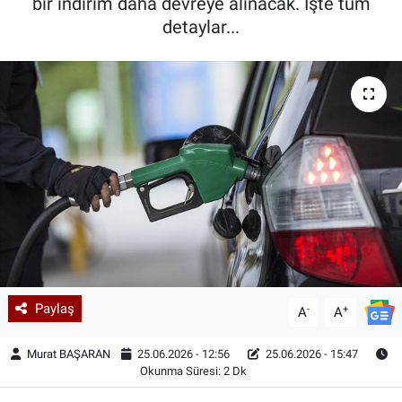
bir indirim daha devreye alınacak. İşte tüm
detaylar...
Paylaş
-
+
A
A
Murat BAŞARAN
25.06.2026 - 12:56
25.06.2026 - 15:47
Okunma Süresi: 2 Dk