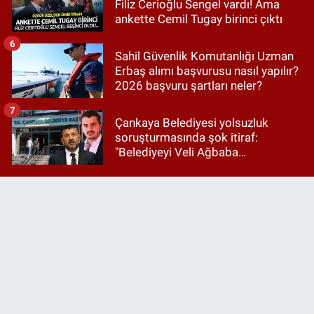
Filiz Cerioğlu Sengel vardı! Ama
ankette Cemil Tugay birinci çıktı
6
Sahil Güvenlik Komutanlığı Uzman
Erbaş alımı başvurusu nasıl yapılır?
2026 başvuru şartları neler?
7
Çankaya Belediyesi yolsuzluk
soruşturmasında şok itiraf:
"Belediyeyi Veli Ağbaba
yönetiyordu..."