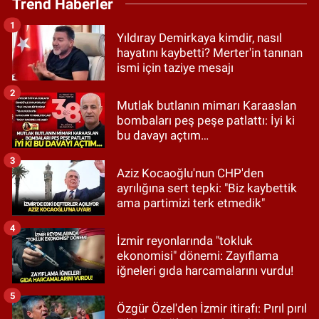
Trend Haberler
1
Yıldıray Demirkaya kimdir, nasıl
hayatını kaybetti? Merter'in tanınan
ismi için taziye mesajı
2
Mutlak butlanın mimarı Karaaslan
bombaları peş peşe patlattı: İyi ki
bu davayı açtım…
3
Aziz Kocaoğlu'nun CHP'den
ayrılığına sert tepki: "Biz kaybettik
ama partimizi terk etmedik"
4
İzmir reyonlarında "tokluk
ekonomisi" dönemi: Zayıflama
iğneleri gıda harcamalarını vurdu!
5
Özgür Özel'den İzmir itirafı: Pırıl pırıl