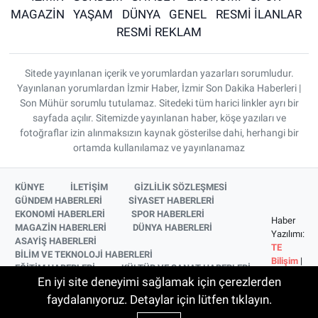
MAGAZİN
YAŞAM
DÜNYA
GENEL
RESMİ İLANLAR
RESMİ REKLAM
Sitede yayınlanan içerik ve yorumlardan yazarları sorumludur.
Yayınlanan yorumlardan İzmir Haber, İzmir Son Dakika Haberleri |
Son Mühür sorumlu tutulamaz. Sitedeki tüm harici linkler ayrı bir
sayfada açılır. Sitemizde yayınlanan haber, köşe yazıları ve
fotoğraflar izin alınmaksızın kaynak gösterilse dahi, herhangi bir
ortamda kullanılamaz ve yayınlanamaz
KÜNYE
İLETİŞİM
GİZLİLİK SÖZLEŞMESİ
GÜNDEM HABERLERİ
SİYASET HABERLERİ
EKONOMİ HABERLERİ
SPOR HABERLERİ
Haber
MAGAZİN HABERLERİ
DÜNYA HABERLERİ
Yazılımı:
ASAYİŞ HABERLERİ
TE
BİLİM VE TEKNOLOJİ HABERLERİ
Bilişim
|
EĞİTİM HABERLERİ
KÜLTÜR VE SANAT HABERLERİ
Copyright
En iyi site deneyimi sağlamak için çerezlerden
SAĞLIK HABERLERİ
YAŞAM HABERLERİ
© 2026
YEREL HABERLER
İZMİR HABERLERİ
faydalanıyoruz. Detaylar için lütfen tıklayın.
SİNEMA VE TELEVİZYON HABERLERİ