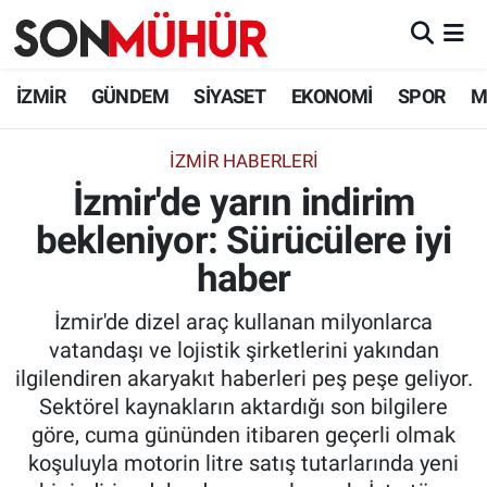
İzmir Nöbetçi Eczaneler
İZMİR
GÜNDEM
SİYASET
EKONOMİ
SPOR
M
İzmir Hava Durumu
İZMIR HABERLERI
İzmir'de yarın indirim
İzmir Namaz Vakitleri
bekleniyor: Sürücülere iyi
İzmir Trafik Yoğunluk Haritası
haber
Süper Lig Puan Durumu ve Fikstür
İzmir'de dizel araç kullanan milyonlarca
vatandaşı ve lojistik şirketlerini yakından
Tüm Manşetler
ilgilendiren akaryakıt haberleri peş peşe geliyor.
Sektörel kaynakların aktardığı son bilgilere
Son Dakika Haberleri
göre, cuma gününden itibaren geçerli olmak
koşuluyla motorin litre satış tutarlarında yeni
Haber Arşivi