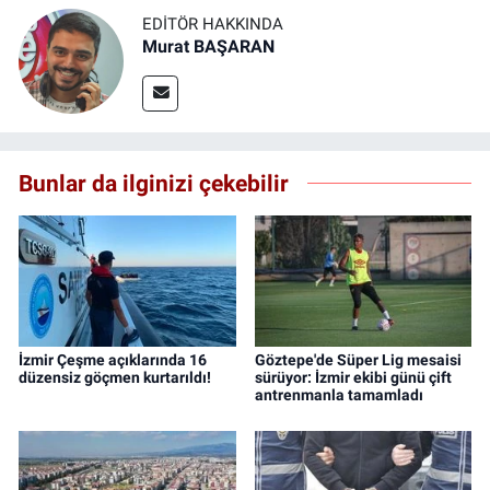
EDITÖR HAKKINDA
Murat BAŞARAN
Bunlar da ilginizi çekebilir
İzmir Çeşme açıklarında 16
Göztepe'de Süper Lig mesaisi
düzensiz göçmen kurtarıldı!
sürüyor: İzmir ekibi günü çift
antrenmanla tamamladı