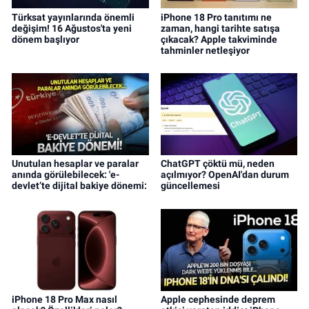
Türksat yayınlarında önemli
iPhone 18 Pro tanıtımı ne
değişim! 16 Ağustos'ta yeni
zaman, hangi tarihte satışa
dönem başlıyor
çıkacak? Apple takviminde
tahminler netleşiyor
Unutulan hesaplar ve paralar
ChatGPT çöktü mü, neden
anında görülebilecek: 'e-
açılmıyor? OpenAI'dan durum
devlet’te dijital bakiye dönemi:
güncellemesi
iPhone 18 Pro Max nasıl
Apple cephesinde deprem