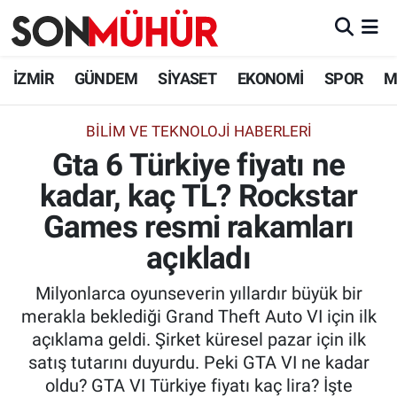
İzmir Nöbetçi Eczaneler
İZMİR
GÜNDEM
SİYASET
EKONOMİ
SPOR
M
İzmir Hava Durumu
BILIM VE TEKNOLOJI HABERLERI
Gta 6 Türkiye fiyatı ne
İzmir Namaz Vakitleri
kadar, kaç TL? Rockstar
İzmir Trafik Yoğunluk Haritası
Games resmi rakamları
Süper Lig Puan Durumu ve Fikstür
açıkladı
Milyonlarca oyunseverin yıllardır büyük bir
Tüm Manşetler
merakla beklediği Grand Theft Auto VI için ilk
açıklama geldi. Şirket küresel pazar için ilk
Son Dakika Haberleri
satış tutarını duyurdu. Peki GTA VI ne kadar
oldu? GTA VI Türkiye fiyatı kaç lira? İşte
Haber Arşivi