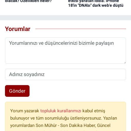
olacak? Özellikleri neler?
etkisi yaratan iddia: iPhone
18'in "DNA'sı" dark web'e düştü
Yorumlar
Gönder
Yorum yazarak
topluluk kurallarımızı
kabul etmiş
bulunuyor ve tüm sorumluluğu üstleniyorsunuz. Yazılan
yorumlardan Son Mühür - Son Dakika Haber, Güncel