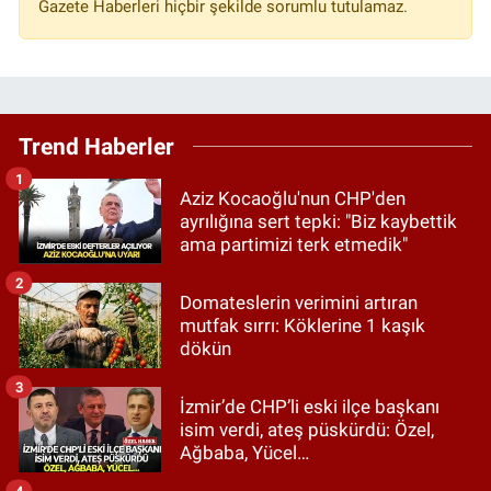
Gazete Haberleri hiçbir şekilde sorumlu tutulamaz.
Trend Haberler
1
Aziz Kocaoğlu'nun CHP'den
ayrılığına sert tepki: "Biz kaybettik
ama partimizi terk etmedik"
2
Domateslerin verimini artıran
mutfak sırrı: Köklerine 1 kaşık
dökün
3
İzmir’de CHP’li eski ilçe başkanı
isim verdi, ateş püskürdü: Özel,
Ağbaba, Yücel…
4