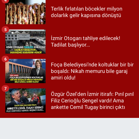
Terlik fırlatılan böcekler milyon
dolarlık gelir kapısına dönüştü
5
İzmir Otogarı tahliye edilecek!
Tadilat başlıyor...
6
Foça Belediyesi’nde koltuklar bir bir
boşaldı: Nikah memuru bile garaj
amiri oldu!
7
Özgür Özel'den İzmir itirafı: Pırıl pırıl
Filiz Cerioğlu Sengel vardı! Ama
ankette Cemil Tugay birinci çıktı