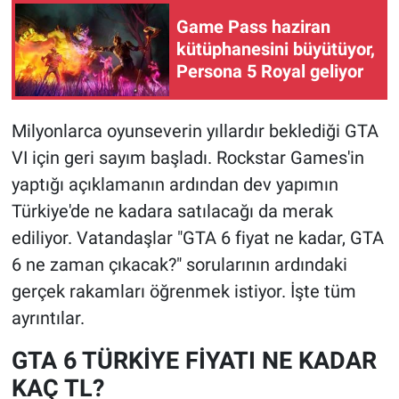
Game Pass haziran
kütüphanesini büyütüyor,
Persona 5 Royal geliyor
Milyonlarca oyunseverin yıllardır beklediği GTA
VI için geri sayım başladı. Rockstar Games'in
yaptığı açıklamanın ardından dev yapımın
Türkiye'de ne kadara satılacağı da merak
ediliyor. Vatandaşlar "GTA 6 fiyat ne kadar, GTA
6 ne zaman çıkacak?" sorularının ardındaki
gerçek rakamları öğrenmek istiyor. İşte tüm
ayrıntılar.
GTA 6 TÜRKİYE FİYATI NE KADAR
KAÇ TL?