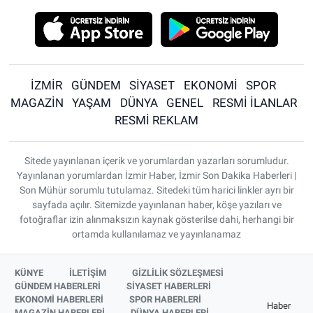
İZMİR
GÜNDEM
SİYASET
EKONOMİ
SPOR
MAGAZİN
YAŞAM
DÜNYA
GENEL
RESMİ İLANLAR
RESMİ REKLAM
Sitede yayınlanan içerik ve yorumlardan yazarları sorumludur.
Yayınlanan yorumlardan İzmir Haber, İzmir Son Dakika Haberleri |
Son Mühür sorumlu tutulamaz. Sitedeki tüm harici linkler ayrı bir
sayfada açılır. Sitemizde yayınlanan haber, köşe yazıları ve
fotoğraflar izin alınmaksızın kaynak gösterilse dahi, herhangi bir
ortamda kullanılamaz ve yayınlanamaz
KÜNYE
İLETİŞİM
GİZLİLİK SÖZLEŞMESİ
GÜNDEM HABERLERİ
SİYASET HABERLERİ
EKONOMİ HABERLERİ
SPOR HABERLERİ
Haber
MAGAZİN HABERLERİ
DÜNYA HABERLERİ