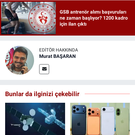
GSB antrenör alımı başvuruları
ne zaman başlıyor? 1200 kadro
için ilan çıktı
EDITÖR HAKKINDA
Murat BAŞARAN
Bunlar da ilginizi çekebilir