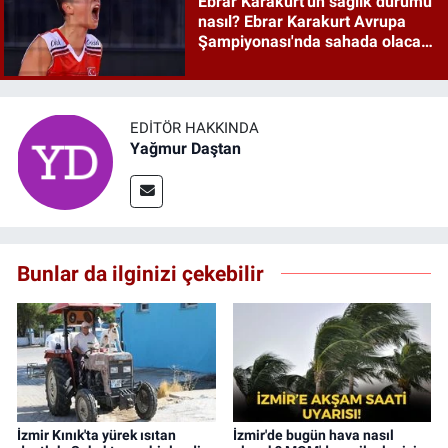
Ebrar Karakurt'un sağlık durumu
nasıl? Ebrar Karakurt Avrupa
Şampiyonası'nda sahada olacak
mı?
EDITÖR HAKKINDA
Yağmur Daştan
Bunlar da ilginizi çekebilir
İzmir Kınık'ta yürek ısıtan
İzmir'de bugün hava nasıl