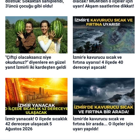
dostluk: Sokaktan sahiplendi,
olacak? MGM'den o ilçeler için
3'üncü çocuğu gibi oldu!
uyarı! Akşam saatlerine dikkat!
"Çiftçi olacaksanız niye
İzmir'e kavurucu sıcak ve
okudunuz?" diyenlere en güzel
fırtına uyarısı! 4 ilçede 40
yanıt İzmirli iki kardeşten geldi
dereceyi aşacak!
İzmir yanacak! O ilçede sıcaklık
İzmir'de kavurucu sıcak ve
42 dereceye ulaşacak 5
fırtına bir arada... O ilçeler için
Ağustos 2026
uyarı yapıldı!