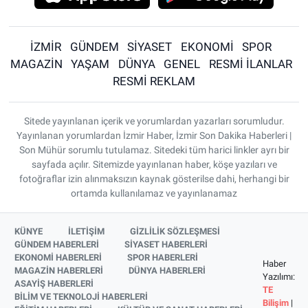
İZMİR
GÜNDEM
SİYASET
EKONOMİ
SPOR
MAGAZİN
YAŞAM
DÜNYA
GENEL
RESMİ İLANLAR
RESMİ REKLAM
Sitede yayınlanan içerik ve yorumlardan yazarları sorumludur.
Yayınlanan yorumlardan İzmir Haber, İzmir Son Dakika Haberleri |
Son Mühür sorumlu tutulamaz. Sitedeki tüm harici linkler ayrı bir
sayfada açılır. Sitemizde yayınlanan haber, köşe yazıları ve
fotoğraflar izin alınmaksızın kaynak gösterilse dahi, herhangi bir
ortamda kullanılamaz ve yayınlanamaz
KÜNYE
İLETİŞİM
GİZLİLİK SÖZLEŞMESİ
GÜNDEM HABERLERİ
SİYASET HABERLERİ
EKONOMİ HABERLERİ
SPOR HABERLERİ
Haber
MAGAZİN HABERLERİ
DÜNYA HABERLERİ
Yazılımı:
ASAYİŞ HABERLERİ
TE
BİLİM VE TEKNOLOJİ HABERLERİ
Bilişim
|