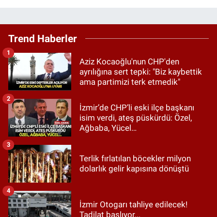
Trend Haberler
1
Aziz Kocaoğlu'nun CHP'den
ayrılığına sert tepki: "Biz kaybettik
ama partimizi terk etmedik"
2
İzmir’de CHP’li eski ilçe başkanı
isim verdi, ateş püskürdü: Özel,
Ağbaba, Yücel…
3
Terlik fırlatılan böcekler milyon
dolarlık gelir kapısına dönüştü
4
İzmir Otogarı tahliye edilecek!
Tadilat başlıyor...