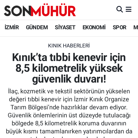
İzmir Nöbetçi Eczaneler
İZMİR
GÜNDEM
SİYASET
EKONOMİ
SPOR
M
İzmir Hava Durumu
KINIK HABERLERI
Kınık’ta tıbbi kenevir için
İzmir Namaz Vakitleri
8,5 kilometrelik yüksek
İzmir Trafik Yoğunluk Haritası
güvenlik duvarı!
Süper Lig Puan Durumu ve Fikstür
İlaç, kozmetik ve tekstil sektörünün yükselen
değeri tıbbi kenevir için İzmir Kınık Organize
Tüm Manşetler
Tarım Bölgesi’nde hazırlıklar devam ediyor.
Güvenlik önlemlerinin üst düzeyde tutulacağı
Son Dakika Haberleri
bölgede 8,5 kilometrelik koruma duvarının
büyük kısmı tamamlanırken yatırımcılardan da
Haber Arşivi