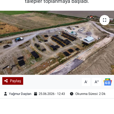
talepler toplanmaya başladı.
Paylaş
-
+
A
A
Yağmur Daştan
25.06.2026 - 12:43
Okunma Süresi: 2 Dk