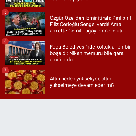
5
Özgür Özel'den İzmir itirafı: Pırıl pırıl
Filiz Cerioğlu Sengel vardı! Ama
ankette Cemil Tugay birinci çıktı
6
Foça Belediyesi’nde koltuklar bir bir
boşaldı: Nikah memuru bile garaj
amiri oldu!
7
Altın neden yükseliyor, altın
yükselmeye devam eder mi?