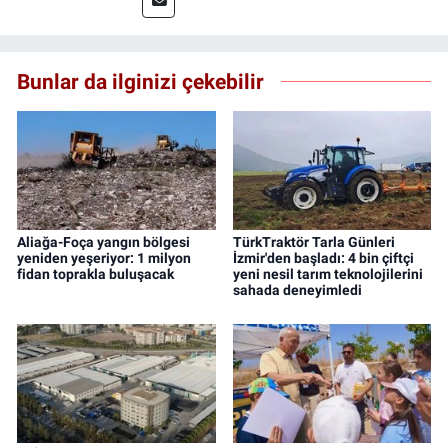
Bunlar da ilginizi çekebilir
Aliağa-Foça yangın bölgesi
TürkTraktör Tarla Günleri
yeniden yeşeriyor: 1 milyon
İzmir'den başladı: 4 bin çiftçi
fidan toprakla buluşacak
yeni nesil tarım teknolojilerini
sahada deneyimledi