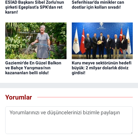
ESİAD Başkanı Sibel Zorlu'nun
Seferihisar'da minikler can
şirketi Egeplast'a SPK'dan ret
dostlar için kolları sıvadı!
kararı!
Gaziemir'de En Güzel Balkon
Kuru meyve sektörünün hedefi
ve Bahçe Yarışması'nın
büyük: 2 milyar dolarlık döviz
kazananları belli oldu!
girdisi!
Yorumlar