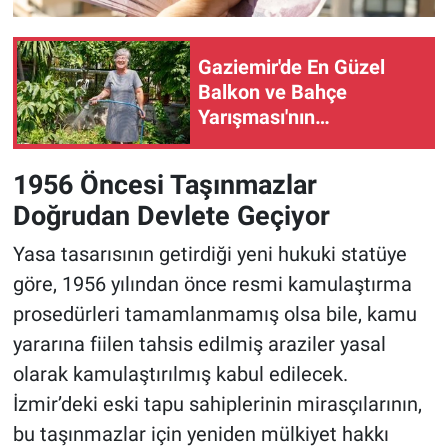
Gaziemir'de En Güzel
Balkon ve Bahçe
Yarışması'nın
kazananları belli oldu!
1956 Öncesi Taşınmazlar
Doğrudan Devlete Geçiyor
Yasa tasarısının getirdiği yeni hukuki statüye
göre, 1956 yılından önce resmi kamulaştırma
prosedürleri tamamlanmamış olsa bile, kamu
yararına fiilen tahsis edilmiş araziler yasal
olarak kamulaştırılmış kabul edilecek.
İzmir’deki eski tapu sahiplerinin mirasçılarının,
bu taşınmazlar için yeniden mülkiyet hakkı