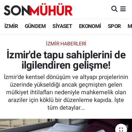
İzmir Nöbetçi Eczaneler
İZMİR
GÜNDEM
SİYASET
EKONOMİ
SPOR
M
İzmir Hava Durumu
İZMIR HABERLERI
İzmir'de tapu sahiplerini de
İzmir Namaz Vakitleri
ilgilendiren gelişme!
İzmir Trafik Yoğunluk Haritası
İzmir'de kentsel dönüşüm ve altyapı projelerinin
Süper Lig Puan Durumu ve Fikstür
üzerinde yükseldiği ancak geçmişten gelen
mülkiyet ihtilafları nedeniyle mahkemelik olan
Tüm Manşetler
araziler için köklü bir düzenleme kapıda. İşte
tüm detaylar...
Son Dakika Haberleri
Haber Arşivi