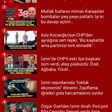
2
Mutlak butlanın mimarı Karaaslan
bombaları peş peşe patlattı: İyi ki
bu davayı açtım…
3
Aziz Kocaoğlu'nun CHP'den
ayrılığına sert tepki: "Biz kaybettik
ama partimizi terk etmedik"
4
İzmir’de CHP’li eski ilçe başkanı
isim verdi, ateş püskürdü: Özel,
Ağbaba, Yücel…
5
İzmir reyonlarında "tokluk
ekonomisi" dönemi: Zayıflama
iğneleri gıda harcamalarını vurdu!
6
Özgür Özel'den İzmir itirafı: Pırıl pırıl
Filiz Cerioğlu Sengel vardı! Ama