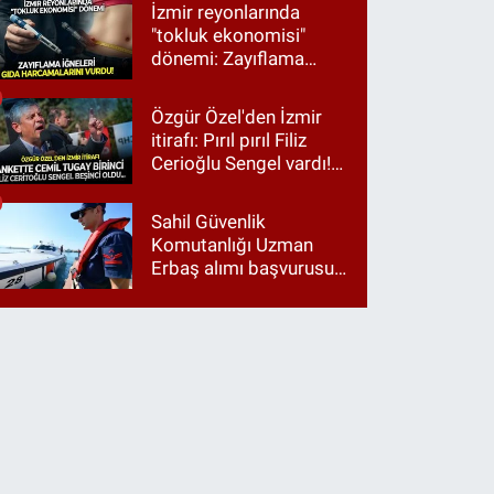
İzmir reyonlarında
"tokluk ekonomisi"
dönemi: Zayıflama
iğneleri gıda
harcamalarını vurdu!
Özgür Özel'den İzmir
itirafı: Pırıl pırıl Filiz
Cerioğlu Sengel vardı!
Ama ankette Cemil
Tugay birinci çıktı
Sahil Güvenlik
Komutanlığı Uzman
Erbaş alımı başvurusu
nasıl yapılır? 2026
başvuru şartları neler?