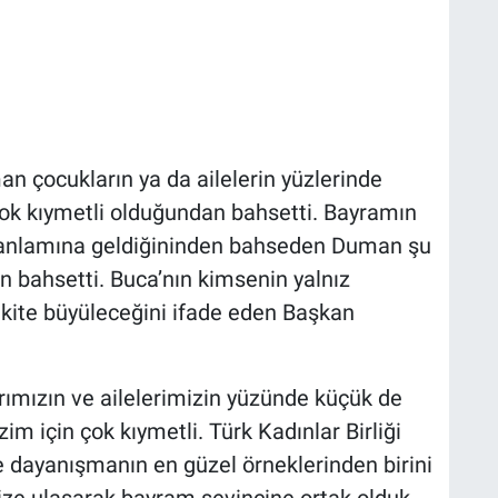
 çocukların ya da ailelerin yüzlerinde
ok kıymetli olduğundan bahsetti. Bayramın
anlamına geldiğininden bahseden Duman şu
n bahsetti. Buca’nın kimsenin yalnız
rlkite büyüleceğini ifade eden Başkan
ımızın ve ailelerimizin yüzünde küçük de
m için çok kıymetli. Türk Kadınlar Birliği
te dayanışmanın en güzel örneklerinden birini
ze ulaşarak bayram sevincine ortak olduk.