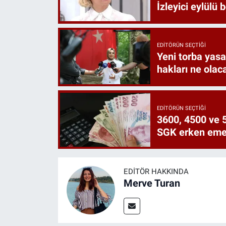
İzleyici eylülü 
EDITÖRÜN SEÇTIĞI
Yeni torba yasa 
hakları ne olac
EDITÖRÜN SEÇTIĞI
3600, 4500 ve 5
SGK erken emekl
EDITÖR HAKKINDA
Merve Turan