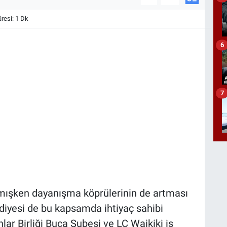
esi: 1 Dk
6
7
ışken dayanışma köprülerinin de artması
diyesi de bu kapsamda ihtiyaç sahibi
lar Birliği Buca Şubesi ve LC Waikiki iş