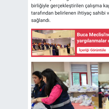
birliğiyle gerçekleştirilen çalışma
tarafından belirlenen ihtiyaç sahibi
sağlandı.
Buca Meclisi'n
yargılanmalar o
İçeriği Görüntüle