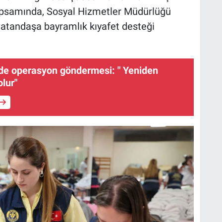
 kapsamında, Sosyal Hizmetler Müdürlüğü
 vatandaşa bayramlık kıyafet desteği
de operasyon göndermesi: " Yeniden
lur"