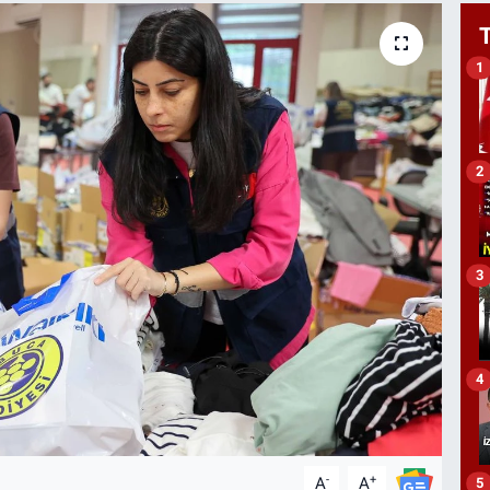
1
2
3
4
-
+
A
A
5