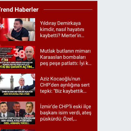
Trend Haberler
Yıldıray Demirkaya
kimdir, nasıl hayatını
kaybetti? Merter'in
tanınan ismi için taziye
mesajı
Mutlak butlanın mimarı
Karaaslan bombaları
peş peşe patlattı: İyi ki
bu davayı açtım…
Aziz Kocaoğlu'nun
CHP'den ayrılığına sert
tepki: "Biz kaybettik
ama partimizi terk
etmedik"
İzmir’de CHP’li eski ilçe
başkanı isim verdi, ateş
püskürdü: Özel,
Ağbaba, Yücel…