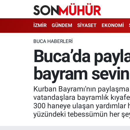
İzmir Nöbetçi Eczaneler
İZMİR
GÜNDEM
SİYASET
EKONOMİ
İzmir Hava Durumu
BUCA HABERLERI
Buca’da payl
İzmir Namaz Vakitleri
bayram sevin
İzmir Trafik Yoğunluk Haritası
Süper Lig Puan Durumu ve Fikstür
Kurban Bayramı'nın paylaşma r
Tüm Manşetler
vatandaşlara bayramlık kıyafe
300 haneye ulaşan yardımlar
Son Dakika Haberleri
yüzündeki tebessümün her şey
Haber Arşivi