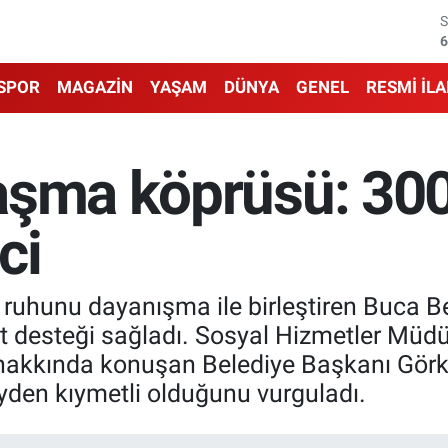
6
1
SPOR
MAGAZİN
YAŞAM
DÜNYA
GENEL
RESMİ İL
6
4
aşma köprüsü: 30
5
ci
6
uhunu dayanışma ile birleştiren Buca Bel
t desteği sağladı. Sosyal Hizmetler Müdü
 hakkında konuşan Belediye Başkanı Gör
den kıymetli olduğunu vurguladı.