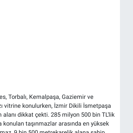
res, Torbalı, Kemalpaşa, Gaziemir ve
vitrine konulurken, İzmir Dikili İsmetpaşa
 alanı dikkat çekti. 285 milyon 500 bin TL'lik
 konulan taşınmazlar arasında en yüksek
z, 9 bin 500 metrekarelik alana sahip.