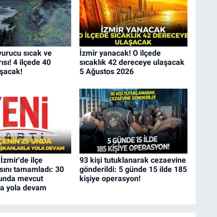
vurucu sıcak ve
İzmir yanacak! O ilçede
rısı! 4 ilçede 40
sıcaklık 42 dereceye ulaşacak
aşacak!
5 Ağustos 2026
İzmir'de ilçe
93 kişi tutuklanarak cezaevine
sını tamamladı: 30
gönderildi: 5 günde 15 ilde 185
'unda mevcut
kişiye operasyon!
la yola devam