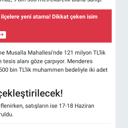
 ilçelere yeni atama! Dikkat çeken isim
şme Musalla Mahallesi'nde 121 milyon TL'lik
tesis alanı göze çarpıyor. Menderes
500 bin TL'lik muhammen bedeliyle iki adet
ekleştirilecek!
flenirken, satışların ise 17-18 Haziran
ruldu.