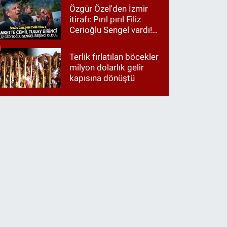
harcamalarını vurdu!
Özgür Özel'den İzmir
itirafı: Pırıl pırıl Filiz
Cerioğlu Sengel vardı!
Ama ankette Cemil
Tugay birinci çıktı
Terlik fırlatılan böcekler
milyon dolarlık gelir
kapısına dönüştü