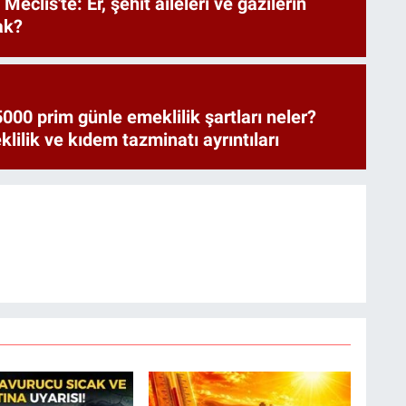
Meclis'te: Er, şehit aileleri ve gazilerin
ak?
000 prim günle emeklilik şartları neler?
ilik ve kıdem tazminatı ayrıntıları