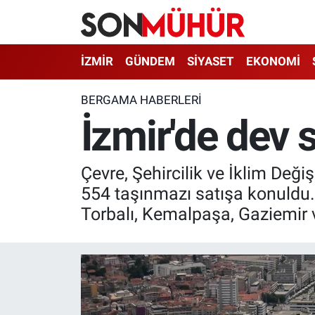
İzmir Nöbetçi Eczaneler
İZMİR
GÜNDEM
SİYASET
EKONOMİ
İzmir Hava Durumu
BERGAMA HABERLERI
İzmir'de dev s
İzmir Namaz Vakitleri
İzmir Trafik Yoğunluk Haritası
Çevre, Şehircilik ve İklim Değ
554 taşınmazı satışa konuldu. O
Süper Lig Puan Durumu ve Fikstür
Torbalı, Kemalpaşa, Gaziemir 
Tüm Manşetler
Son Dakika Haberleri
Haber Arşivi