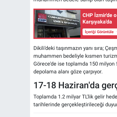
CHP İzmir'de o
Karşıyaka'da
İçeriği Görüntüle
Dikili'deki taşınmazın yanı sıra; Çe
muhammen bedeliyle kısmen turizm 
Görece'de ise toplamda 150 milyon 
depolama alanı göze çarpıyor.
17-18 Haziran'da gerç
Toplamda 1.2 milyar TL'lik gelir hede
tarihlerinde gerçekleştirileceği duyu