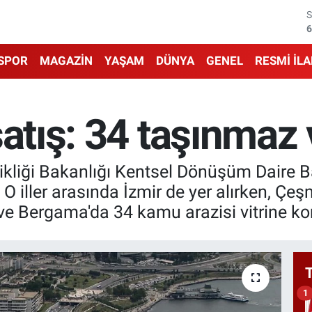
6
1
SPOR
MAGAZİN
YAŞAM
DÜNYA
GENEL
RESMİ İL
6
4
atış: 34 taşınmaz 
5
işikliği Bakanlığı Kentsel Dönüşüm Daire B
6
 iller arasında İzmir de yer alırken, Çeş
ve Bergama'da 34 kamu arazisi vitrine ko
1