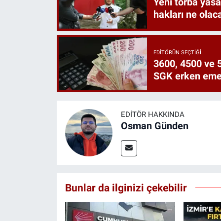
Yeni torba yasa 
hakları ne olac
EDITÖRÜN SEÇTIĞI
3600, 4500 ve 5
SGK erken emekl
EDITÖR HAKKINDA
Osman Günden
Bunlar da ilginizi çekebilir