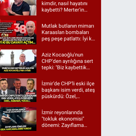
kimdir, nasıl hayatını
kaybetti? Merter'in
tanınan ismi için taziye
mesajı
Mutlak butlanın mimarı
Karaaslan bombaları
peş peşe patlattı: İyi ki
bu davayı açtım…
Aziz Kocaoğlu'nun
CHP'den ayrılığına sert
tepki: "Biz kaybettik
ama partimizi terk
etmedik"
İzmir’de CHP’li eski ilçe
başkanı isim verdi, ateş
püskürdü: Özel,
Ağbaba, Yücel…
İzmir reyonlarında
"tokluk ekonomisi"
dönemi: Zayıflama
iğneleri gıda