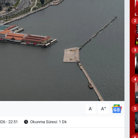
2
3
4
-
+
A
A
5
26 - 22:51
Okunma Süresi: 1 Dk
6