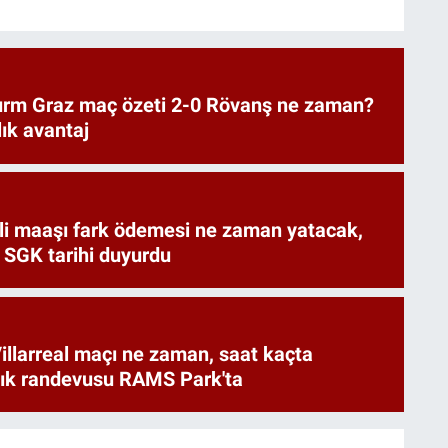
urm Graz maç özeti 2-0 Rövanş ne zaman?
lık avantaj
i maaşı fark ödemesi ne zaman yatacak,
 SGK tarihi duyurdu
illarreal maçı ne zaman, saat kaçta
rlık randevusu RAMS Park'ta