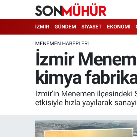
İzmir Nöbetçi Eczaneler
İZMİR
GÜNDEM
SİYASET
EKONOMİ
İzmir Hava Durumu
MENEMEN HABERLERI
İzmir Menemen
İzmir Namaz Vakitleri
kimya fabrikas
İzmir Trafik Yoğunluk Haritası
Süper Lig Puan Durumu ve Fikstür
İzmir'in Menemen ilçesindeki S
Tüm Manşetler
etkisiyle hızla yayılarak sanayi 
Son Dakika Haberleri
Haber Arşivi