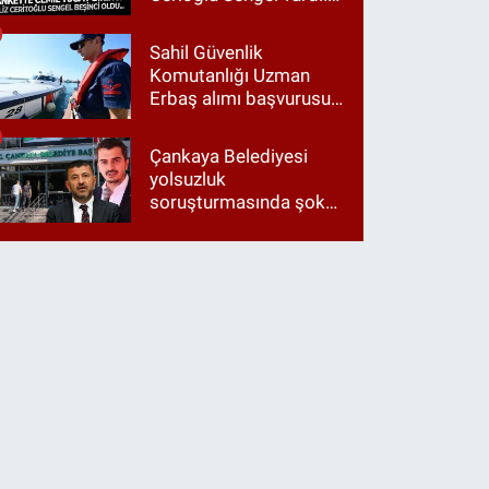
Ama ankette Cemil
Tugay birinci çıktı
Sahil Güvenlik
Komutanlığı Uzman
Erbaş alımı başvurusu
nasıl yapılır? 2026
başvuru şartları neler?
Çankaya Belediyesi
yolsuzluk
soruşturmasında şok
itiraf: "Belediyeyi Veli
Ağbaba yönetiyordu..."