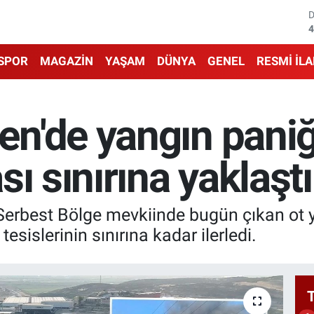
4
5
SPOR
MAGAZİN
YAŞAM
DÜNYA
GENEL
RESMİ İL
6
6
'de yangın paniği
1
ı sınırına yaklaştı
6
erbest Bölge mevkiinde bugün çıkan ot ya
tesislerinin sınırına kadar ilerledi.