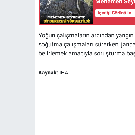
Menemen Seyrek
İçeriği Görüntüle
Yoğun çalışmaların ardından yangın 
soğutma çalışmaları sürerken, janda
belirlemek amacıyla soruşturma başl
Kaynak:
İHA