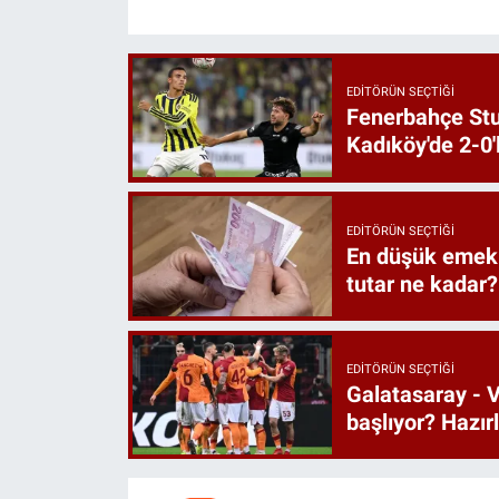
EDITÖRÜN SEÇTIĞI
Fenerbahçe St
Kadıköy'de 2-0'
EDITÖRÜN SEÇTIĞI
En düşük emekl
tutar ne kadar?
EDITÖRÜN SEÇTIĞI
Galatasaray - V
başlıyor? Hazı