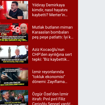
Yıldıray Demirkaya
kimdir, nasıl hayatını
kaybetti? Merter'in
tanınan ismi için taziye
mesajı
Mutlak butlanın mimarı
Karaaslan bombaları
peş peşe patlattı: İyi ki
bu davayı açtım…
Aziz Kocaoğlu'nun
CHP'den ayrılığına sert
tepki: "Biz kaybettik
ama partimizi terk
etmedik"
İzmir reyonlarında
"tokluk ekonomisi"
dönemi: Zayıflama
iğneleri gıda
harcamalarını vurdu!
Özgür Özel'den İzmir
itirafı: Pırıl pırıl Filiz
Cerioğlu Sengel vardı!