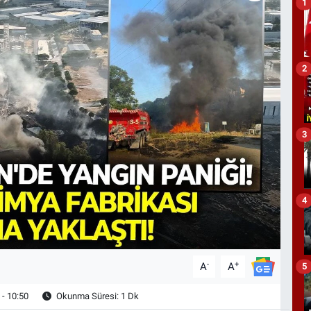
1
2
3
4
-
+
A
A
5
- 10:50
Okunma Süresi: 1 Dk