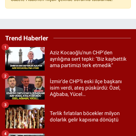
Trend Haberler
1
Aziz Kocaoğlu'nun CHP'den
ayrılığına sert tepki: "Biz kaybettik
ama partimizi terk etmedik"
2
İzmir’de CHP’li eski ilçe başkanı
isim verdi, ateş püskürdü: Özel,
Ağbaba, Yücel…
3
Terlik fırlatılan böcekler milyon
dolarlık gelir kapısına dönüştü
4