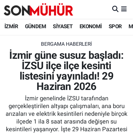
İzmir Nöbetçi Eczaneler
İZMİR
GÜNDEM
SİYASET
EKONOMİ
SPOR
M
İzmir Hava Durumu
BERGAMA HABERLERI
İzmir güne susuz başladı:
İzmir Namaz Vakitleri
İZSU ilçe ilçe kesinti
İzmir Trafik Yoğunluk Haritası
listesini yayınladı! 29
Süper Lig Puan Durumu ve Fikstür
Haziran 2026
İzmir genelinde İZSU tarafından
Tüm Manşetler
gerçekleştirilen altyapı çalışmaları, ana boru
arızaları ve elektrik kesintileri nedeniyle birçok
Son Dakika Haberleri
ilçede 1 ila 8 saat arasında değişen su
kesintileri yaşanıyor. İşte 29 Haziran Pazartesi
Haber Arşivi