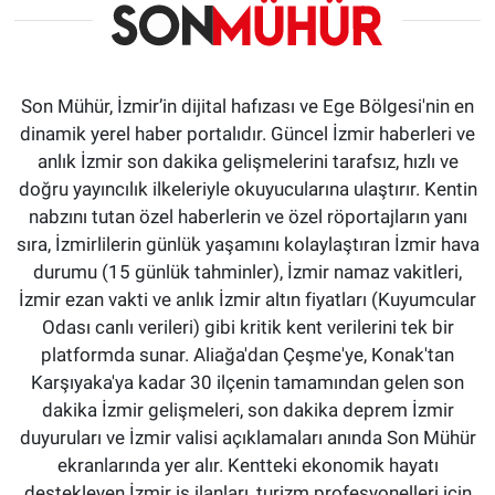
Son Mühür, İzmir’in dijital hafızası ve Ege Bölgesi'nin en
dinamik yerel haber portalıdır. Güncel İzmir haberleri ve
anlık İzmir son dakika gelişmelerini tarafsız, hızlı ve
doğru yayıncılık ilkeleriyle okuyucularına ulaştırır. Kentin
nabzını tutan özel haberlerin ve özel röportajların yanı
sıra, İzmirlilerin günlük yaşamını kolaylaştıran İzmir hava
durumu (15 günlük tahminler), İzmir namaz vakitleri,
İzmir ezan vakti ve anlık İzmir altın fiyatları (Kuyumcular
Odası canlı verileri) gibi kritik kent verilerini tek bir
platformda sunar. Aliağa'dan Çeşme'ye, Konak'tan
Karşıyaka'ya kadar 30 ilçenin tamamından gelen son
dakika İzmir gelişmeleri, son dakika deprem İzmir
duyuruları ve İzmir valisi açıklamaları anında Son Mühür
ekranlarında yer alır. Kentteki ekonomik hayatı
destekleyen İzmir iş ilanları, turizm profesyonelleri için