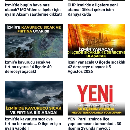
İzmir'de bugün hava nasıl
CHP İzmir'de o ilçelere yeni
olacak? MGM'den o ilçeler için
atama! Dikkat çeken isim
uyarı! Akşam saatlerine dikkat!
Karşıyaka'da
İzmir'e kavurucu sıcak ve
İzmir yanacak! O ilçede sıcaklık
fırtına uyarısı! 4 ilçede 40
42 dereceye ulaşacak 5
dereceyi aşacak!
Ağustos 2026
İzmir'de kavurucu sıcak ve
YENİ Parti İzmir'de ilçe
fırtına bir arada... O ilçeler için
yapılanmasını tamamladı: 30
uyarı yapıldı!
ilçenin 29'unda mevcut