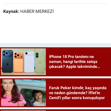
Kaynak:
HABER MERKEZİ
iPhone 18 Pro tanıtımı ne
zaman, hangi tarihte satışa
çıkacak? Apple takviminde
tahminler netleşiyor
Faruk Peker kimdir, kaç yaşında
ve neden gündemde? İffet'in
Cemil'i yıllar sonra konuşuluyor