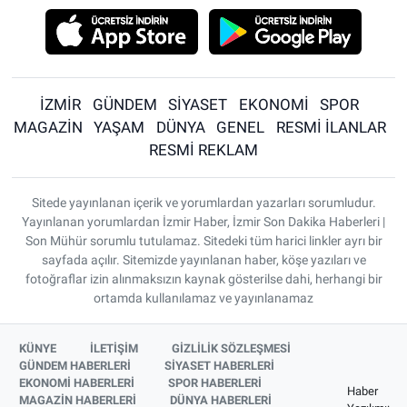
İZMİR
GÜNDEM
SİYASET
EKONOMİ
SPOR
MAGAZİN
YAŞAM
DÜNYA
GENEL
RESMİ İLANLAR
RESMİ REKLAM
Sitede yayınlanan içerik ve yorumlardan yazarları sorumludur.
Yayınlanan yorumlardan İzmir Haber, İzmir Son Dakika Haberleri |
Son Mühür sorumlu tutulamaz. Sitedeki tüm harici linkler ayrı bir
sayfada açılır. Sitemizde yayınlanan haber, köşe yazıları ve
fotoğraflar izin alınmaksızın kaynak gösterilse dahi, herhangi bir
ortamda kullanılamaz ve yayınlanamaz
KÜNYE
İLETİŞİM
GİZLİLİK SÖZLEŞMESİ
GÜNDEM HABERLERİ
SİYASET HABERLERİ
EKONOMİ HABERLERİ
SPOR HABERLERİ
Haber
MAGAZİN HABERLERİ
DÜNYA HABERLERİ