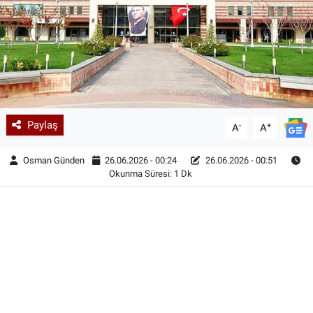
Paylaş
-
+
A
A
Osman Günden
26.06.2026 - 00:24
26.06.2026 - 00:51
Okunma Süresi: 1 Dk