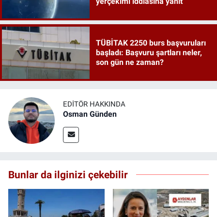
yerçekimi iddiasına yanıt
TÜBİTAK 2250 burs başvuruları
başladı: Başvuru şartları neler,
son gün ne zaman?
EDITÖR HAKKINDA
Osman Günden
Bunlar da ilginizi çekebilir