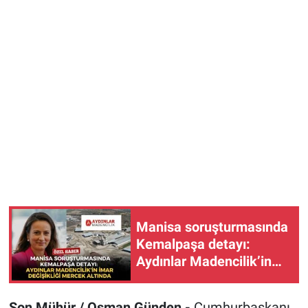
Manisa soruşturmasında
Kemalpaşa detayı:
Aydınlar Madencilik’in
imar değişikliği mercek
altında
Son Mühür / Osman Günden -
Cumhurbaşkanı