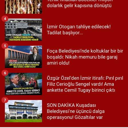
dolarlık gelir kapısına dönüştü
4
İzmir Otogarı tahliye edilecek!
Tadilat başlıyor...
5
Foça Belediyesi’nde koltuklar bir bir
boşaldı: Nikah memuru bile garaj
amiri oldu!
6
Özgür Özel'den İzmir itirafı: Pırıl pırıl
Filiz Cerioğlu Sengel vardı! Ama
ankette Cemil Tugay birinci çıktı
7
SON DAKİKA Kuşadası
Belediyesi'ne üçüncü dalga
operasyonu! Gözaltılar var