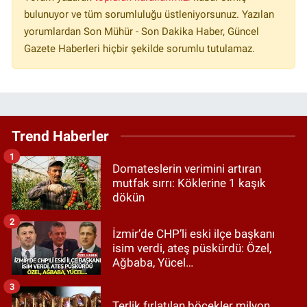
bulunuyor ve tüm sorumluluğu üstleniyorsunuz. Yazılan
yorumlardan Son Mühür - Son Dakika Haber, Güncel
Gazete Haberleri hiçbir şekilde sorumlu tutulamaz.
Trend Haberler
1
Domateslerin verimini artıran
mutfak sırrı: Köklerine 1 kaşık
dökün
2
İzmir’de CHP’li eski ilçe başkanı
isim verdi, ateş püskürdü: Özel,
Ağbaba, Yücel…
3
Terlik fırlatılan böcekler milyon