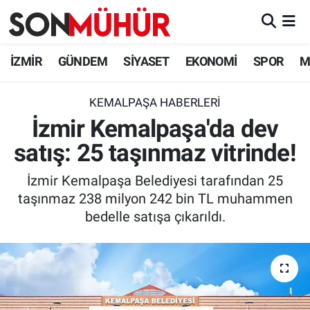
İzmir Nöbetçi Eczaneler
İZMİR
GÜNDEM
SİYASET
EKONOMİ
SPOR
M
İzmir Hava Durumu
KEMALPAŞA HABERLERI
İzmir Kemalpaşa'da dev
İzmir Namaz Vakitleri
satış: 25 taşınmaz vitrinde!
İzmir Trafik Yoğunluk Haritası
İzmir Kemalpaşa Belediyesi tarafından 25
Süper Lig Puan Durumu ve Fikstür
taşınmaz 238 milyon 242 bin TL muhammen
bedelle satışa çıkarıldı.
Tüm Manşetler
Son Dakika Haberleri
Haber Arşivi