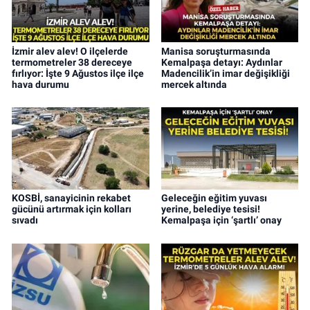
İzmir alev alev! O ilçelerde
Manisa soruşturmasında
termometreler 38 dereceye
Kemalpaşa detayı: Aydınlar
fırlıyor: İşte 9 Ağustos ilçe ilçe
Madencilik’in imar değişikliği
hava durumu
mercek altında
KOSBİ, sanayicinin rekabet
Geleceğin eğitim yuvası
gücünü artırmak için kolları
yerine, belediye tesisi!
sıvadı
Kemalpaşa için ‘şartlı’ onay