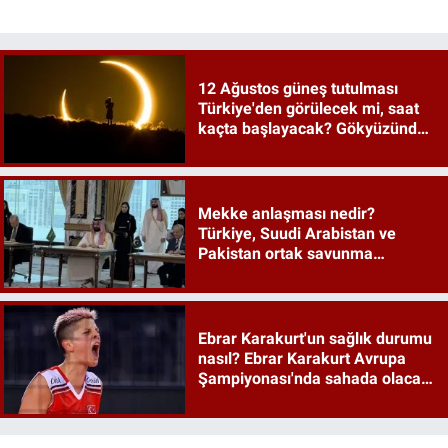
12 Ağustos güneş tutulması
Türkiye'den görülecek mi, saat
kaçta başlayacak? Gökyüzünde
tarihi an
Mekke anlaşması nedir?
Türkiye, Suudi Arabistan ve
Pakistan ortak savunma
anlaşması maddeleri
Ebrar Karakurt'un sağlık durumu
nasıl? Ebrar Karakurt Avrupa
Şampiyonası'nda sahada olacak
mı?