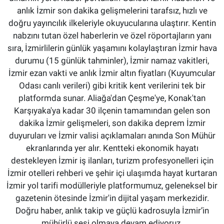
anlık İzmir son dakika gelişmelerini tarafsız, hızlı ve
doğru yayıncılık ilkeleriyle okuyucularına ulaştırır. Kentin
nabzını tutan özel haberlerin ve özel röportajların yanı
sıra, İzmirlilerin günlük yaşamını kolaylaştıran İzmir hava
durumu (15 günlük tahminler), İzmir namaz vakitleri,
İzmir ezan vakti ve anlık İzmir altın fiyatları (Kuyumcular
Odası canlı verileri) gibi kritik kent verilerini tek bir
platformda sunar. Aliağa'dan Çeşme'ye, Konak'tan
Karşıyaka'ya kadar 30 ilçenin tamamından gelen son
dakika İzmir gelişmeleri, son dakika deprem İzmir
duyuruları ve İzmir valisi açıklamaları anında Son Mühür
ekranlarında yer alır. Kentteki ekonomik hayatı
destekleyen İzmir iş ilanları, turizm profesyonelleri için
İzmir otelleri rehberi ve şehir içi ulaşımda hayat kurtaran
İzmir yol tarifi modülleriyle platformumuz, geleneksel bir
gazetenin ötesinde İzmir'in dijital yaşam merkezidir.
Doğru haber, anlık takip ve güçlü kadrosuyla İzmir’in
mühürlü sesi olmaya devam ediyoruz.