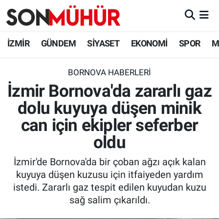
İzmir Nöbetçi Eczaneler
İZMİR
GÜNDEM
SİYASET
EKONOMİ
SPOR
M
İzmir Hava Durumu
BORNOVA HABERLERI
İzmir Bornova'da zararlı gaz
İzmir Namaz Vakitleri
dolu kuyuya düşen minik
İzmir Trafik Yoğunluk Haritası
can için ekipler seferber
Süper Lig Puan Durumu ve Fikstür
oldu
İzmir'de Bornova'da bir çoban ağzı açık kalan
Tüm Manşetler
kuyuya düşen kuzusu için itfaiyeden yardım
istedi. Zararlı gaz tespit edilen kuyudan kuzu
Son Dakika Haberleri
sağ salim çıkarıldı.
Haber Arşivi