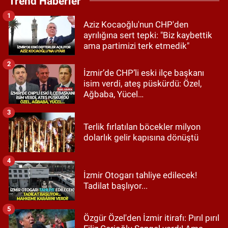
Trend Haberler
1
Aziz Kocaoğlu'nun CHP'den
ayrılığına sert tepki: "Biz kaybettik
ama partimizi terk etmedik"
2
İzmir’de CHP’li eski ilçe başkanı
isim verdi, ateş püskürdü: Özel,
Ağbaba, Yücel…
3
Terlik fırlatılan böcekler milyon
dolarlık gelir kapısına dönüştü
4
İzmir Otogarı tahliye edilecek!
Tadilat başlıyor...
5
Özgür Özel'den İzmir itirafı: Pırıl pırıl