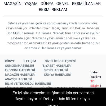
MAGAZİN
YAŞAM
DÜNYA
GENEL
RESMİ İLANLAR
RESMİ REKLAM
Sitede yayınlanan içerik ve yorumlardan yazarları sorumludur.
Yayınlanan yorumlardan İzmir Haber, İzmir Son Dakika Haberleri |
Son Mühür sorumlu tutulamaz. Sitedeki tüm harici linkler ayrı bir
sayfada açılır. Sitemizde yayınlanan haber, köşe yazıları ve
fotoğraflar izin alınmaksızın kaynak gösterilse dahi, herhangi bir
ortamda kullanılamaz ve yayınlanamaz
KÜNYE
İLETİŞİM
GİZLİLİK SÖZLEŞMESİ
GÜNDEM HABERLERİ
SİYASET HABERLERİ
EKONOMİ HABERLERİ
SPOR HABERLERİ
Haber
MAGAZİN HABERLERİ
DÜNYA HABERLERİ
Yazılımı:
ASAYİŞ HABERLERİ
TE
BİLİM VE TEKNOLOJİ HABERLERİ
Bilişim
|
EĞİTİM HABERLERİ
KÜLTÜR VE SANAT HABERLERİ
Copyright
En iyi site deneyimi sağlamak için çerezlerden
SAĞLIK HABERLERİ
YAŞAM HABERLERİ
© 2026
YEREL HABERLER
İZMİR HABERLERİ
faydalanıyoruz. Detaylar için lütfen tıklayın.
SİNEMA VE TELEVİZYON HABERLERİ