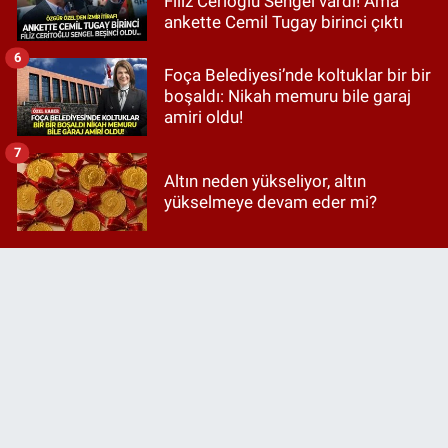
Filiz Cerioğlu Sengel vardı! Ama
ankette Cemil Tugay birinci çıktı
6
Foça Belediyesi’nde koltuklar bir bir
boşaldı: Nikah memuru bile garaj
amiri oldu!
7
Altın neden yükseliyor, altın
yükselmeye devam eder mi?