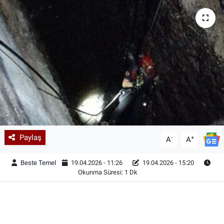
Paylaş
-
+
A
A
Beste Temel
19.04.2026 - 11:26
19.04.2026 - 15:20
Okunma Süresi: 1 Dk