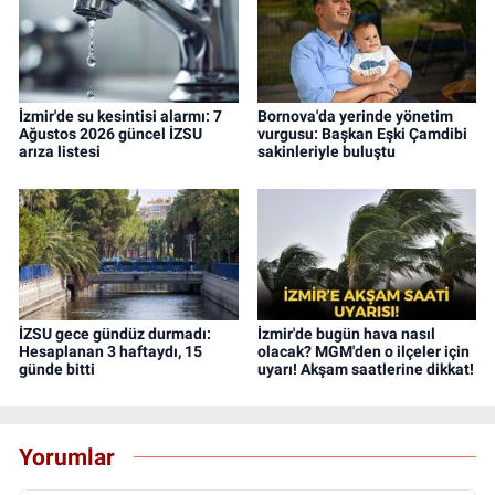
İzmir'de su kesintisi alarmı: 7
Bornova'da yerinde yönetim
Ağustos 2026 güncel İZSU
vurgusu: Başkan Eşki Çamdibi
arıza listesi
sakinleriyle buluştu
İZSU gece gündüz durmadı:
İzmir'de bugün hava nasıl
Hesaplanan 3 haftaydı, 15
olacak? MGM'den o ilçeler için
günde bitti
uyarı! Akşam saatlerine dikkat!
Yorumlar