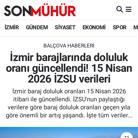
İzmir Nöbetçi Eczaneler
İZMİR
GÜNDEM
SİYASET
EKONOMİ
SPOR
M
İzmir Hava Durumu
BALÇOVA HABERLERI
İzmir barajlarında doluluk
İzmir Namaz Vakitleri
oranı güncellendi! 15 Nisan
İzmir Trafik Yoğunluk Haritası
2026 İZSU verileri
Süper Lig Puan Durumu ve Fikstür
İzmir baraj doluluk oranları 15 Nisan 2026
itibari ile güncellendi. İZSU'nun paylaştığı
Tüm Manşetler
verilere göre baraj doluluk oranları geçen yıla
göre önemli bir artış yaşandı. İşte tüm veriler...
Son Dakika Haberleri
Haber Arşivi