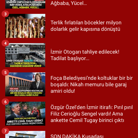
Ağbaba, Yücel…
3
Terlik fırlatılan böcekler milyon
dolarlık gelir kapısına dönüştü
4
İzmir Otogarı tahliye edilecek!
Tadilat başlıyor...
5
Foça Belediyesi’nde koltuklar bir bir
boşaldı: Nikah memuru bile garaj
amiri oldu!
6
Özgür Özel'den İzmir itirafı: Pırıl pırıl
Filiz Cerioğlu Sengel vardı! Ama
ankette Cemil Tugay birinci çıktı
7
SON DAKİKA Kuşadası