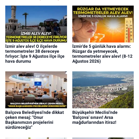
İzmir alev alev! O ilçelerde
İzmir’de 5 günlük hava alarmı:
termometreler 38 dereceye
Rüzgar da yetmeyecek,
fırlıyor: İşte 9 Ağustos ilçe ilçe
termometreler alev alev! (8-12
hava durumu
Ağustos 2026)
Balçova Belediyesi'nde dikkat
Büyükşehir Meclisi'nde
çeken mesaj: "Onur
'Balçova' sınavı! Arsa
Başkanımızın projelerini
mağdurlarından itiraz!
sürdüreceğiz"