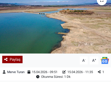
Paylaş
-
+
A
A
Merve Turan
15.04.2026 - 09:51
15.04.2026 - 11:35
1
Okunma Süresi: 1 Dk