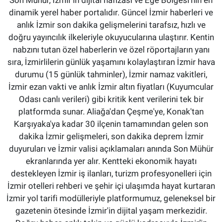
Son Mühür, İzmir’in dijital hafızası ve Ege Bölgesi'nin en
dinamik yerel haber portalıdır. Güncel İzmir haberleri ve
anlık İzmir son dakika gelişmelerini tarafsız, hızlı ve
doğru yayıncılık ilkeleriyle okuyucularına ulaştırır. Kentin
nabzını tutan özel haberlerin ve özel röportajların yanı
sıra, İzmirlilerin günlük yaşamını kolaylaştıran İzmir hava
durumu (15 günlük tahminler), İzmir namaz vakitleri,
İzmir ezan vakti ve anlık İzmir altın fiyatları (Kuyumcular
Odası canlı verileri) gibi kritik kent verilerini tek bir
platformda sunar. Aliağa'dan Çeşme'ye, Konak'tan
Karşıyaka'ya kadar 30 ilçenin tamamından gelen son
dakika İzmir gelişmeleri, son dakika deprem İzmir
duyuruları ve İzmir valisi açıklamaları anında Son Mühür
ekranlarında yer alır. Kentteki ekonomik hayatı
destekleyen İzmir iş ilanları, turizm profesyonelleri için
İzmir otelleri rehberi ve şehir içi ulaşımda hayat kurtaran
İzmir yol tarifi modülleriyle platformumuz, geleneksel bir
gazetenin ötesinde İzmir'in dijital yaşam merkezidir.