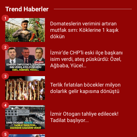
Trend Haberler
1
Domateslerin verimini artıran
mutfak sırrı: Köklerine 1 kaşık
dökün
2
İzmir’de CHP’li eski ilçe başkanı
isim verdi, ateş püskürdü: Özel,
Ağbaba, Yücel…
3
Terlik fırlatılan böcekler milyon
dolarlık gelir kapısına dönüştü
4
İzmir Otogarı tahliye edilecek!
Tadilat başlıyor...
5