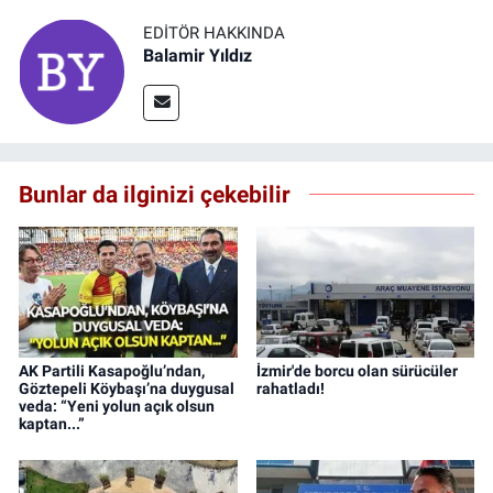
EDITÖR HAKKINDA
Balamir Yıldız
Bunlar da ilginizi çekebilir
AK Partili Kasapoğlu’ndan,
İzmir'de borcu olan sürücüler
Göztepeli Köybaşı’na duygusal
rahatladı!
veda: “Yeni yolun açık olsun
kaptan...”