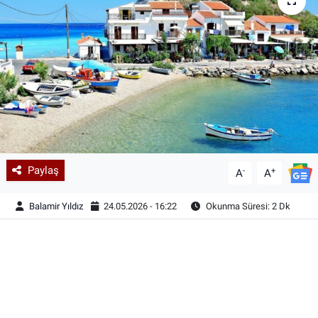
Paylaş
-
+
A
A
Balamir Yıldız
24.05.2026 - 16:22
Okunma Süresi: 2 Dk