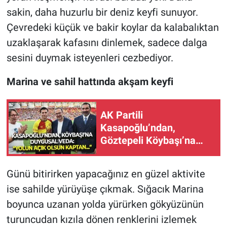
sakin, daha huzurlu bir deniz keyfi sunuyor.
Çevredeki küçük ve bakir koylar da kalabalıktan
uzaklaşarak kafasını dinlemek, sadece dalga
sesini duymak isteyenleri cezbediyor.
Marina ve sahil hattında akşam keyfi
AK Partili
Kasapoğlu’ndan,
Göztepeli Köybaşı’na
duygusal veda: “Yeni
yolun açık olsun
Günü bitirirken yapacağınız en güzel aktivite
kaptan...”
ise sahilde yürüyüşe çıkmak. Sığacık Marina
boyunca uzanan yolda yürürken gökyüzünün
turuncudan kızıla dönen renklerini izlemek