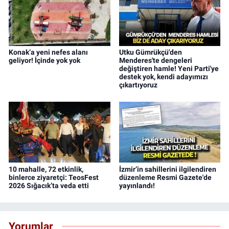
Konak’a yeni nefes alanı
Utku Gümrükçü'den
geliyor! İçinde yok yok
Menderes'te dengeleri
değiştiren hamle! Yeni Parti'ye
destek yok, kendi adayımızı
çıkartıyoruz
10 mahalle, 72 etkinlik,
İzmir’in sahillerini ilgilendiren
binlerce ziyaretçi: TeosFest
düzenleme Resmi Gazete'de
2026 Sığacık’ta veda etti
yayınlandı!
Yorumlar