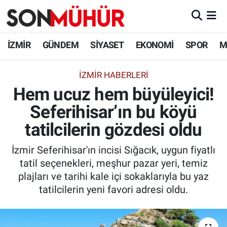
İzmir Nöbetçi Eczaneler
İZMİR
GÜNDEM
SİYASET
EKONOMİ
SPOR
M
İzmir Hava Durumu
İZMIR HABERLERI
Hem ucuz hem büyüleyici!
İzmir Namaz Vakitleri
Seferihisar’ın bu köyü
İzmir Trafik Yoğunluk Haritası
tatilcilerin gözdesi oldu
Süper Lig Puan Durumu ve Fikstür
İzmir Seferihisar'ın incisi Sığacık, uygun fiyatlı
tatil seçenekleri, meşhur pazar yeri, temiz
Tüm Manşetler
plajları ve tarihi kale içi sokaklarıyla bu yaz
tatilcilerin yeni favori adresi oldu.
Son Dakika Haberleri
Haber Arşivi