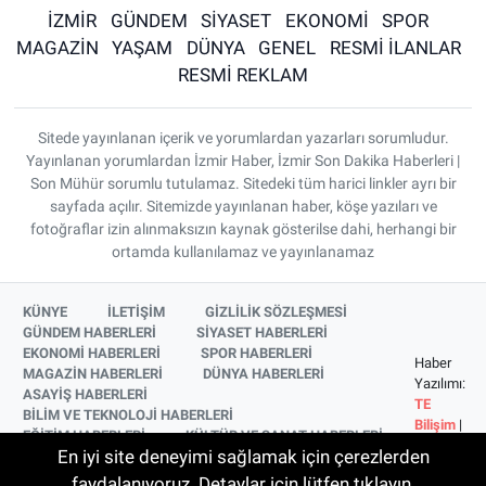
İZMİR
GÜNDEM
SİYASET
EKONOMİ
SPOR
MAGAZİN
YAŞAM
DÜNYA
GENEL
RESMİ İLANLAR
RESMİ REKLAM
Sitede yayınlanan içerik ve yorumlardan yazarları sorumludur.
Yayınlanan yorumlardan İzmir Haber, İzmir Son Dakika Haberleri |
Son Mühür sorumlu tutulamaz. Sitedeki tüm harici linkler ayrı bir
sayfada açılır. Sitemizde yayınlanan haber, köşe yazıları ve
fotoğraflar izin alınmaksızın kaynak gösterilse dahi, herhangi bir
ortamda kullanılamaz ve yayınlanamaz
KÜNYE
İLETİŞİM
GİZLİLİK SÖZLEŞMESİ
GÜNDEM HABERLERİ
SİYASET HABERLERİ
EKONOMİ HABERLERİ
SPOR HABERLERİ
Haber
MAGAZİN HABERLERİ
DÜNYA HABERLERİ
Yazılımı:
ASAYİŞ HABERLERİ
TE
BİLİM VE TEKNOLOJİ HABERLERİ
Bilişim
|
EĞİTİM HABERLERİ
KÜLTÜR VE SANAT HABERLERİ
Copyright
En iyi site deneyimi sağlamak için çerezlerden
SAĞLIK HABERLERİ
YAŞAM HABERLERİ
© 2026
YEREL HABERLER
İZMİR HABERLERİ
faydalanıyoruz. Detaylar için lütfen tıklayın.