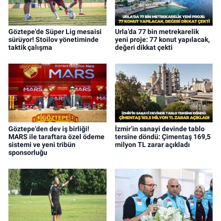
Göztepe'de Süper Lig mesaisi
Urla’da 77 bin metrekarelik
sürüyor! Stoilov yönetiminde
yeni proje: 77 konut yapılacak,
taktik çalışma
değeri dikkat çekti
Göztepe'den dev iş birliği!
İzmir’in sanayi devinde tablo
MARS ile taraftara özel ödeme
tersine döndü: Çimentaş 169,5
sistemi ve yeni tribün
milyon TL zarar açıkladı
sponsorluğu