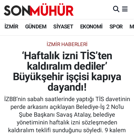
İzmir Nöbetçi Eczaneler
İZMİR
GÜNDEM
SİYASET
EKONOMİ
SPOR
M
İzmir Hava Durumu
İZMIR HABERLERI
‘Haftalık izni TİS’ten
İzmir Namaz Vakitleri
kaldıralım dediler’
İzmir Trafik Yoğunluk Haritası
Büyükşehir işçisi kapıya
Süper Lig Puan Durumu ve Fikstür
dayandı!
İZBB’nin sabah saatlerinde yaptığı TİS davetinin
Tüm Manşetler
perde arkasını açıklayan Belediye-İş 2 No'lu
Şube Başkanı Savaş Atalay, belediye
Son Dakika Haberleri
yönetiminin haftalık izni sözleşmeden
kaldıralım teklifi sunduğunu söyledi. 9 kalem
Haber Arşivi