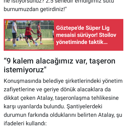
ne istiyorsunuz? 2.5 senedir emdiğimiz sütü
burnumuzdan getirdiniz!"
Göztepe'de Süper Lig
mesaisi sürüyor! Stoilov
yönetiminde taktik
çalışma
“9 kalem alacağımız var, taşeron
istemiyoruz"
Konuşmasında belediye şirketlerindeki yönetim
zafiyetlerine ve geriye dönük alacaklara da
dikkat çeken Atalay, taşeronlaşma tehlikesine
karşı uyarılarda bulundu. Şantiyelerdeki
durumun farkında olduklarını belirten Atalay, şu
ifadeleri kullandı: