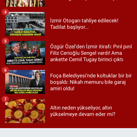
4
İzmir Otogarı tahliye edilecek!
Tadilat başlıyor...
5
Özgür Özel'den İzmir itirafı: Pırıl pırıl
Filiz Cerioğlu Sengel vardı! Ama
ankette Cemil Tugay birinci çıktı
6
Foça Belediyesi’nde koltuklar bir bir
boşaldı: Nikah memuru bile garaj
amiri oldu!
7
Altın neden yükseliyor, altın
yükselmeye devam eder mi?