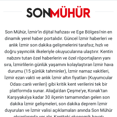
Son Mühür, İzmir’in dijital hafızası ve Ege Bölgesi'nin en
dinamik yerel haber portalıdır. Güncel İzmir haberleri ve
anlık İzmir son dakika gelişmelerini tarafsız, hızlı ve
doğru yayıncılık ilkeleriyle okuyucularına ulaştırır. Kentin
nabzını tutan özel haberlerin ve özel röportajların yanı
sıra, İzmirlilerin günlük yaşamını kolaylaştıran İzmir hava
durumu (15 günlük tahminler), İzmir namaz vakitleri,
İzmir ezan vakti ve anlık İzmir altın fiyatları (Kuyumcular
Odası canlı verileri) gibi kritik kent verilerini tek bir
platformda sunar. Aliağa'dan Çeşme'ye, Konak'tan
Karşıyaka'ya kadar 30 ilçenin tamamından gelen son
dakika İzmir gelişmeleri, son dakika deprem İzmir
duyuruları ve İzmir valisi açıklamaları anında Son Mühür
ekranlarında yer alır. Kentteki ekonomik hayatı