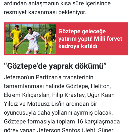
ardından anlaşmanın kısa süre içerisinde
resmiyet kazanması bekleniyor.
Göztepe geleceğe
yatırım yaptı! Milli forvet
kadroya katıldı
“Göztepe’de yaprak dökümü”
Jeferson'un Partizan'a transferinin
tamamlanması halinde Göztepe, Heliton,
Ekrem Kılıçarslan, Filip Krastev, Uğur Kaan
Yıldız ve Mateusz Lis'in ardından bir
oyuncusuyla daha yollarını ayırmış olacak.
Göztepe formasıyla toplam 16 karşılaşmada
görev yapan Jeferson Santos (Jeh), Süper