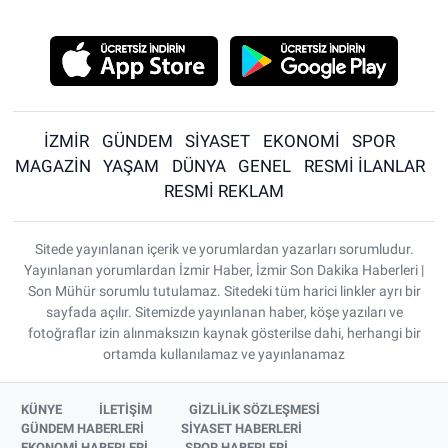
İZMİR
GÜNDEM
SİYASET
EKONOMİ
SPOR
MAGAZİN
YAŞAM
DÜNYA
GENEL
RESMİ İLANLAR
RESMİ REKLAM
Sitede yayınlanan içerik ve yorumlardan yazarları sorumludur.
Yayınlanan yorumlardan İzmir Haber, İzmir Son Dakika Haberleri |
Son Mühür sorumlu tutulamaz. Sitedeki tüm harici linkler ayrı bir
sayfada açılır. Sitemizde yayınlanan haber, köşe yazıları ve
fotoğraflar izin alınmaksızın kaynak gösterilse dahi, herhangi bir
ortamda kullanılamaz ve yayınlanamaz
KÜNYE
İLETİŞİM
GİZLİLİK SÖZLEŞMESİ
GÜNDEM HABERLERİ
SİYASET HABERLERİ
EKONOMİ HABERLERİ
SPOR HABERLERİ