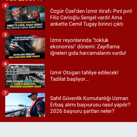
4
Özgür Özel'den İzmir itirafı: Pırıl pırıl
Filiz Cerioğlu Sengel vardı! Ama
ankette Cemil Tugay birinci çıktı
5
İzmir reyonlarında "tokluk
ekonomisi" dönemi: Zayıflama
iğneleri gıda harcamalarını vurdu!
6
İzmir Otogarı tahliye edilecek!
Tadilat başlıyor...
7
Sahil Güvenlik Komutanlığı Uzman
Erbaş alımı başvurusu nasıl yapılır?
2026 başvuru şartları neler?