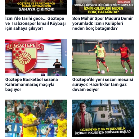
İzmir’de tarihi gece... Göztepe
Son Mühür Spor Müdürü Demir
ve Trabzonspor İsmail Köybaşı
yorumladı: İzmir Kulüpleri
için sahaya çıkıyor!
neden borç batağında?
Göztepe Basketbol sezona
Göztepe'de yeni sezon mesaisi
Kahramanmaraş maçıyla
sürüyor: Hazırlıklar tam gaz
başlıyor
devam ediyor