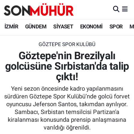
İzmir Nöbetçi Eczaneler
İZMİR
GÜNDEM
SİYASET
EKONOMİ
SPOR
M
İzmir Hava Durumu
GÖZTEPE SPOR KULÜBÜ
Göztepe'nin Brezilyalı
İzmir Namaz Vakitleri
golcüsüne Sırbistan'da talip
İzmir Trafik Yoğunluk Haritası
çıktı!
Süper Lig Puan Durumu ve Fikstür
Yeni sezon öncesinde kadro yapılanmasını
sürdüren Göztepe Spor Kulübü’nde golcü forvet
Tüm Manşetler
oyuncusu Jeferson Santos, takımdan ayrılıyor.
Sambacı, Sırbistan temsilcisi Partizan'a
Son Dakika Haberleri
kiralanması konusunda prensip anlaşmasına
varıldığı öğrenildi.
Haber Arşivi