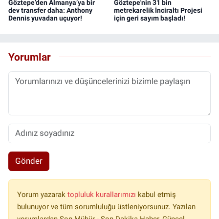
Göztepe’den Almanya’ya bir
Göztepe'nin 31 bin
dev transfer daha: Anthony
metrekarelik İnciraltı Projesi
Dennis yuvadan uçuyor!
için geri sayım başladı!
Yorumlar
Gönder
Yorum yazarak
topluluk kurallarımızı
kabul etmiş
bulunuyor ve tüm sorumluluğu üstleniyorsunuz. Yazılan
yorumlardan Son Mühür - Son Dakika Haber, Güncel