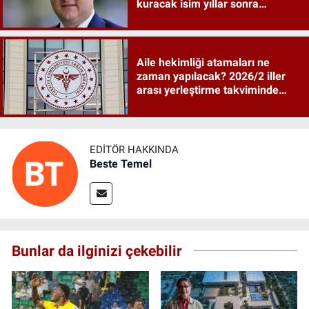
kuracak isim yıllar sonra
sahneye döndü
Aile hekimliği atamaları ne
zaman yapılacak? 2026/2 iller
arası yerleştirme takviminde
tarihler netleşti
EDITÖR HAKKINDA
Beste Temel
Bunlar da ilginizi çekebilir