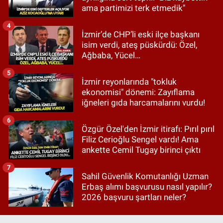
ama partimizi terk etmedik"
4
İzmir’de CHP’li eski ilçe başkanı
isim verdi, ateş püskürdü: Özel,
Ağbaba, Yücel…
5
İzmir reyonlarında "tokluk
ekonomisi" dönemi: Zayıflama
iğneleri gıda harcamalarını vurdu!
6
Özgür Özel'den İzmir itirafı: Pırıl pırıl
Filiz Cerioğlu Sengel vardı! Ama
ankette Cemil Tugay birinci çıktı
7
Sahil Güvenlik Komutanlığı Uzman
Erbaş alımı başvurusu nasıl yapılır?
2026 başvuru şartları neler?