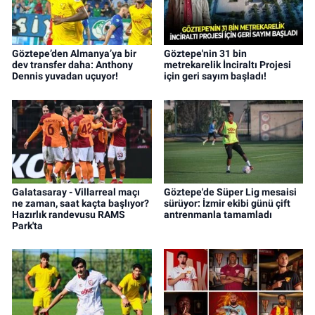
Göztepe’den Almanya’ya bir
Göztepe'nin 31 bin
dev transfer daha: Anthony
metrekarelik İnciraltı Projesi
Dennis yuvadan uçuyor!
için geri sayım başladı!
Galatasaray - Villarreal maçı
Göztepe'de Süper Lig mesaisi
ne zaman, saat kaçta başlıyor?
sürüyor: İzmir ekibi günü çift
Hazırlık randevusu RAMS
antrenmanla tamamladı
Park'ta