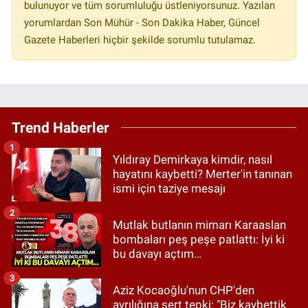
bulunuyor ve tüm sorumluluğu üstleniyorsunuz. Yazılan
yorumlardan Son Mühür - Son Dakika Haber, Güncel
Gazete Haberleri hiçbir şekilde sorumlu tutulamaz.
Trend Haberler
1
Yıldıray Demirkaya kimdir, nasıl
hayatını kaybetti? Merter'in tanınan
ismi için taziye mesajı
2
Mutlak butlanın mimarı Karaaslan
bombaları peş peşe patlattı: İyi ki
bu davayı açtım…
3
Aziz Kocaoğlu'nun CHP'den
ayrılığına sert tepki: "Biz kaybettik