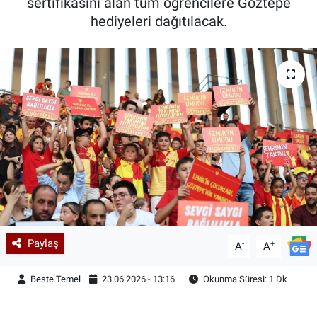
sertifikasını alan tüm öğrencilere Göztepe
hediyeleri dağıtılacak.
Paylaş
-
+
A
A
Beste Temel
23.06.2026 - 13:16
Okunma Süresi: 1 Dk