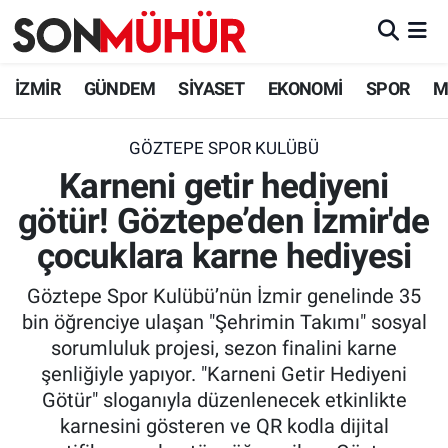
İzmir Nöbetçi Eczaneler
İZMİR
GÜNDEM
SİYASET
EKONOMİ
SPOR
M
İzmir Hava Durumu
GÖZTEPE SPOR KULÜBÜ
Karneni getir hediyeni
İzmir Namaz Vakitleri
götür! Göztepe’den İzmir'de
İzmir Trafik Yoğunluk Haritası
çocuklara karne hediyesi
Süper Lig Puan Durumu ve Fikstür
Göztepe Spor Kulübü’nün İzmir genelinde 35
bin öğrenciye ulaşan "Şehrimin Takımı" sosyal
Tüm Manşetler
sorumluluk projesi, sezon finalini karne
şenliğiyle yapıyor. "Karneni Getir Hediyeni
Son Dakika Haberleri
Götür" sloganıyla düzenlenecek etkinlikte
karnesini gösteren ve QR kodla dijital
Haber Arşivi