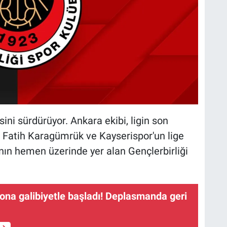
ini sürdürüyor. Ankara ekibi, ligin son
te. Fatih Karagümrük ve Kayserispor'un lige
nın hemen üzerinde yer alan Gençlerbirliği
na galibiyetle başladı! Deplasmanda geri