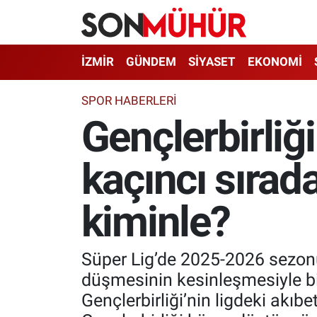
İzmir Nöbetçi Eczaneler
İZMİR
GÜNDEM
SİYASET
EKONOMİ
İzmir Hava Durumu
SPOR HABERLERI
Gençlerbirliğ
İzmir Namaz Vakitleri
kaçıncı sırad
İzmir Trafik Yoğunluk Haritası
Süper Lig Puan Durumu ve Fikstür
kiminle?
Tüm Manşetler
Süper Lig’de 2025-2026 sezon
Son Dakika Haberleri
düşmesinin kesinleşmesiyle bir
Gençlerbirliği’nin ligdeki akıb
Haber Arşivi