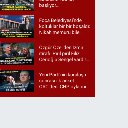
başlıyor...
Foça Belediyesi’nde
koltuklar bir bir boşaldı:
Nikah memuru bile
garaj amiri oldu!
Özgür Özel'den İzmir
itirafı: Pırıl pırıl Filiz
Cerioğlu Sengel vardı!
Ama ankette Cemil
Tugay birinci çıktı
Yeni Parti'nin kuruluşu
sonrası ilk anket
ORC'den: CHP oylarının
üçte ikisi Özgür Özel'e,
üçte biri Kılıçdaroğlu'na