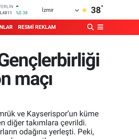
°
RAM ALTIN
38
İzmir
660.55
%0.03
İST100
3.779
%-14
ANLAR
RESMİ REKLAM
ITCOIN
4.944,08
%-0.18
OLAR
7,7436
%0.18
ençlerbirliği
URO
5,2510
%0.32
TERLİN
on maçı
4,4811
%0.38
ümrük ve Kayserispor’un küme
 diğer takımlara çevrildi.
rların odağına yerleşti. Peki,