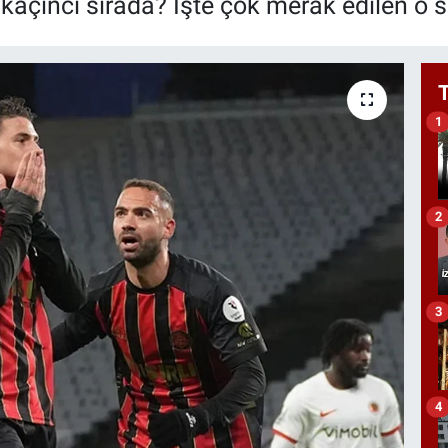
açıncı sırada? İşte çok merak edilen o sor
1
2
3
4