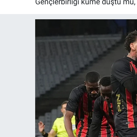
Gençlerbirliği küme düştü mü, k