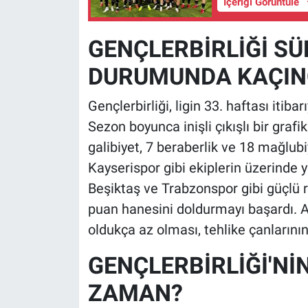
İçeriği Görüntüle
GENÇLERBİRLİĞİ SÜ
DURUMUNDA KAÇINC
Gençlerbirliği, ligin 33. haftası itiba
Sezon boyunca inişli çıkışlı bir grafik
galibiyet, 7 beraberlik ve 18 mağlub
Kayserispor gibi ekiplerin üzerinde y
Beşiktaş ve Trabzonspor gibi güçlü ra
puan hanesini doldurmayı başardı. An
oldukça az olması, tehlike çanlarının
GENÇLERBİRLİĞİ'Nİ
ZAMAN?