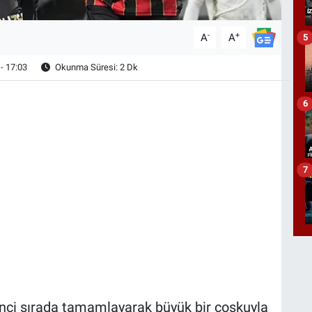
-
+
A
A
5
- 17:03
Okunma Süresi: 2 Dk
6
7
kinci sırada tamamlayarak büyük bir coşkuyla