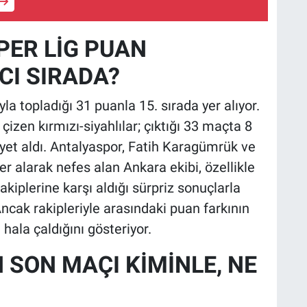
PER LİG PUAN
I SIRADA?
rıyla topladığı 31 puanla 15. sırada yer alıyor.
 çizen kırmızı-siyahlılar; çıktığı 33 maçta 8
iyet aldı. Antalyaspor, Fatih Karagümrük ve
er alarak nefes alan Ankara ekibi, özellikle
kiplerine karşı aldığı sürpriz sonuçlarla
cak rakipleriyle arasındaki puan farkının
 hala çaldığını gösteriyor.
N SON MAÇI KİMİNLE, NE