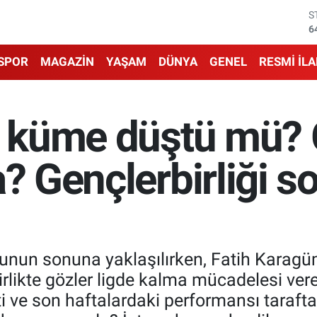
G
6
B
1
SPOR
MAGAZİN
YAŞAM
DÜNYA
GENEL
RESMİ İL
B
6
D
4
i küme düştü mü? G
E
5
S
a? Gençlerbirliği s
6
unun sonuna yaklaşılırken, Fatih Karag
likte gözler ligde kalma mücadelesi veren
eti ve son haftalardaki performansı tarafta