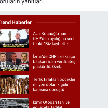
uların yanıtları...
Trend Haberler
Aziz Kocaoğlu'nun
CHP'den ayrılığına sert
tepki: "Biz kaybettik
ama partimizi terk
etmedik"
İzmir’de CHP’li eski ilçe
başkanı isim verdi, ateş
püskürdü: Özel,
Ağbaba, Yücel…
Terlik fırlatılan böcekler
milyon dolarlık gelir
kapısına dönüştü
İzmir Otogarı tahliye
edilecek! Tadilat