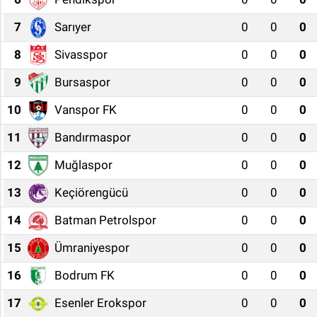
7
Sarıyer
0
0
0
8
Sivasspor
0
0
0
9
Bursaspor
0
0
0
10
Vanspor FK
0
0
0
11
Bandırmaspor
0
0
0
12
Muğlaspor
0
0
0
13
Keçiörengücü
0
0
0
14
Batman Petrolspor
0
0
0
15
Ümraniyespor
0
0
0
16
Bodrum FK
0
0
0
17
Esenler Erokspor
0
0
0