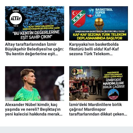
Altay taraftarlarından İzmir
Karşıyaka'nın basketbolda
Büyükşehir Belediyesi'ne çağrı:
fikstürü belli oldu! Kaf-Kaf
"Bu kentin değerlerine eşit
sezona Türk Telekom
sahip çıkın"
deplasmanında başlıyor
Alexander Nübel kimdir, kaç
İzmir'deki Mardinlilere birlik
yaşında ve nereli? Beşiktaş'ın
çağrısı! Mardinspor
yeni kalecisi hakkında merak
taraftarlarından dikkat çeken
edilenler
mesaj