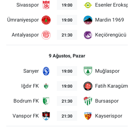
Sivasspor
Esenler Erokspor
19:00
Ümraniyespor
Mardin 1969
19:00
Antalyaspor
Keçiörengücü
21:30
9 Ağustos, Pazar
Sarıyer
Muğlaspor
19:00
Iğdır FK
Fatih Karagümrü
19:00
Bodrum FK
Bursaspor
21:30
Vanspor FK
Kayserispor
21:30