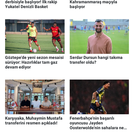
derbisiyle başlıyor! İlk rakip
Kahramanmaraş maçıyla
Yukatel Denizli Basket
başlıyor
Göztepe'de yeni sezon mesaisi
Serdar Dursun hangi takıma
sürüyor: Hazırlıklar tam gaz
transfer oldu?
devam ediyor
Karşıyaka, Muhaymin Mustafa
Fenerbahçe'nin başarılı
transferini resmen açıkladı!
oyuncusu Jayden
Oosterwolde'nin sahalara ne
zaman döneceği belli oldu