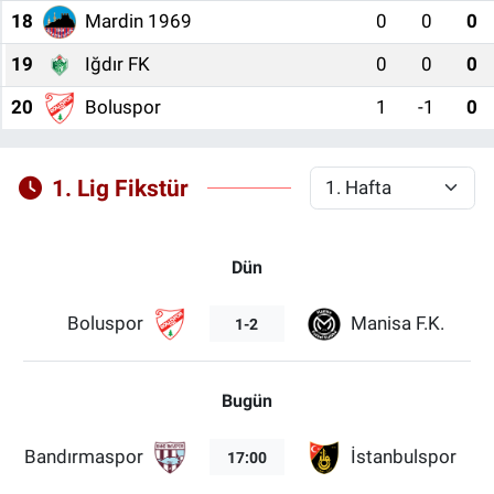
18
Mardin 1969
0
0
0
19
Iğdır FK
0
0
0
20
Boluspor
1
-1
0
1. Lig Fikstür
Dün
Boluspor
Manisa F.K.
1-2
Bugün
Bandırmaspor
İstanbulspor
17:00