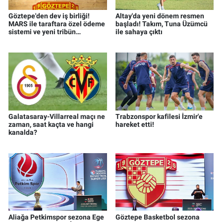
Göztepe'den dev iş birliği!
Altay'da yeni dönem resmen
MARS ile taraftara özel ödeme
başladı! Takım, Tuna Üzümcü
sistemi ve yeni tribün
ile sahaya çıktı
sponsorluğu
Galatasaray-Villarreal maçı ne
Trabzonspor kafilesi İzmir'e
zaman, saat kaçta ve hangi
hareket etti!
kanalda?
Aliağa Petkimspor sezona Ege
Göztepe Basketbol sezona