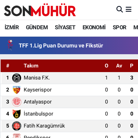
İzmir Nöbetçi Eczaneler
İZMİR
GÜNDEM
SİYASET
EKONOMİ
SPOR
M
İzmir Hava Durumu
TFF 1.Lig Puan Durumu ve Fikstür
İzmir Namaz Vakitleri
#
Takım
O
Av
P
İzmir Trafik Yoğunluk Haritası
1
Manisa F.K.
1
1
3
Süper Lig Puan Durumu ve Fikstür
2
Kayserispor
0
0
0
3
Antalyaspor
0
0
0
Tüm Manşetler
4
İstanbulspor
0
0
0
Son Dakika Haberleri
5
Fatih Karagümrük
0
0
0
Haber Arşivi
6
Pendikspor
0
0
0