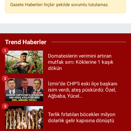
Gazete Haberleri hiçbir şekilde sorumlu tutulamaz.
Trend Haberler
1
Domateslerin verimini artıran
mutfak sırrı: Köklerine 1 kaşık
dökün
2
İzmir’de CHP’li eski ilçe başkanı
isim verdi, ateş püskürdü: Özel,
Ağbaba, Yücel…
3
Terlik fırlatılan böcekler milyon
dolarlık gelir kapısına dönüştü