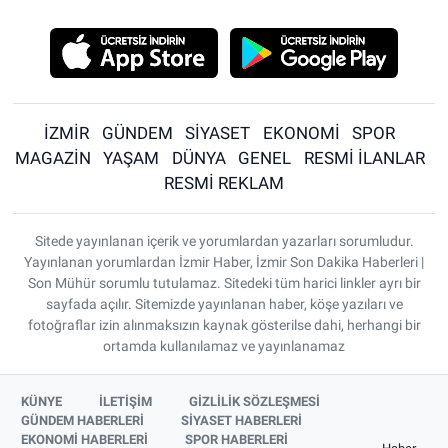
İZMİR
GÜNDEM
SİYASET
EKONOMİ
SPOR
MAGAZİN
YAŞAM
DÜNYA
GENEL
RESMİ İLANLAR
RESMİ REKLAM
Sitede yayınlanan içerik ve yorumlardan yazarları sorumludur.
Yayınlanan yorumlardan İzmir Haber, İzmir Son Dakika Haberleri |
Son Mühür sorumlu tutulamaz. Sitedeki tüm harici linkler ayrı bir
sayfada açılır. Sitemizde yayınlanan haber, köşe yazıları ve
fotoğraflar izin alınmaksızın kaynak gösterilse dahi, herhangi bir
ortamda kullanılamaz ve yayınlanamaz
KÜNYE
İLETİŞİM
GİZLİLİK SÖZLEŞMESİ
GÜNDEM HABERLERİ
SİYASET HABERLERİ
EKONOMİ HABERLERİ
SPOR HABERLERİ