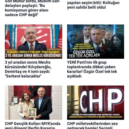
Son Mühür sordu, Müslim Sarı
yapılan seçim bitti: Koltuğun
detayları paylaştı: "Bu
yeni sahibi belli oldu!
komisyonun görev alanı
sadece CHP değil"
3 yıl aradan sonra Meclis
YENİ Parti'nin ilk grup
kürsüsünde! Kılıçdaroğlu,
toplantısında dikkat çeken
Demirtaş ve 4 ismi saydı:
kararlar! Özgür Özel tek tek
"Serbest kalacaklar"
açıkladı
CHP Gençlik Kolları MYK'sında
CHP milletvekillerinden ses
yeni dönem! Berfin Karan'ın
getirecek hamle! Seçimli