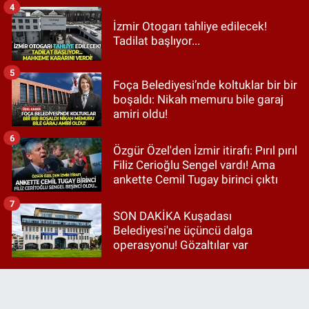
4
İzmir Otogarı tahliye edilecek!
Tadilat başlıyor...
5
Foça Belediyesi’nde koltuklar bir bir
boşaldı: Nikah memuru bile garaj
amiri oldu!
6
Özgür Özel'den İzmir itirafı: Pırıl pırıl
Filiz Cerioğlu Sengel vardı! Ama
ankette Cemil Tugay birinci çıktı
7
SON DAKİKA Kuşadası
Belediyesi'ne üçüncü dalga
operasyonu! Gözaltılar var