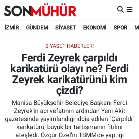
İzmir Nöbetçi Eczaneler
İZMİR
GÜNDEM
SİYASET
EKONOMİ
SPOR
M
İzmir Hava Durumu
SIYASET HABERLERI
Ferdi Zeyrek çarpıldı
İzmir Namaz Vakitleri
karikatürü olayı ne? Ferdi
İzmir Trafik Yoğunluk Haritası
Zeyrek karikatürünü kim
Süper Lig Puan Durumu ve Fikstür
çizdi?
Manisa Büyükşehir Belediye Başkanı Ferdi
Tüm Manşetler
Zeyrek'in acı vefatının ardından Yeni Akit
gazetesinde yayımlandığı iddia edilen "Çarpıldı"
Son Dakika Haberleri
karikatürü, büyük bir tartışmanın fitilini
ateşledi. Özgür Özel'in TBMM'de yaptığı
Haber Arşivi