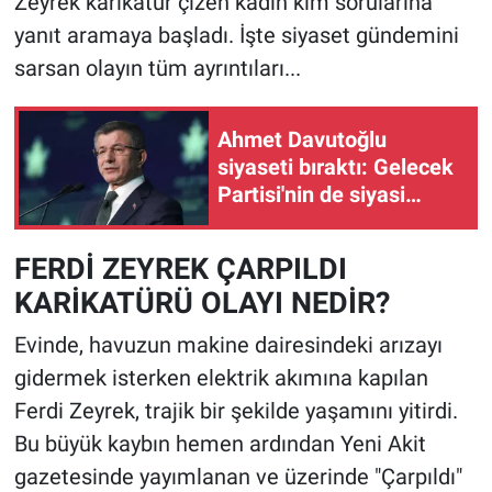
Zeyrek karikatür çizen kadın kim sorularına
yanıt aramaya başladı. İşte siyaset gündemini
sarsan olayın tüm ayrıntıları...
Ahmet Davutoğlu
siyaseti bıraktı: Gelecek
Partisi'nin de siyasi
faaliyetlerine son verildi
FERDİ ZEYREK ÇARPILDI
KARİKATÜRÜ OLAYI NEDİR?
Evinde, havuzun makine dairesindeki arızayı
gidermek isterken elektrik akımına kapılan
Ferdi Zeyrek, trajik bir şekilde yaşamını yitirdi.
Bu büyük kaybın hemen ardından Yeni Akit
gazetesinde yayımlanan ve üzerinde "Çarpıldı"