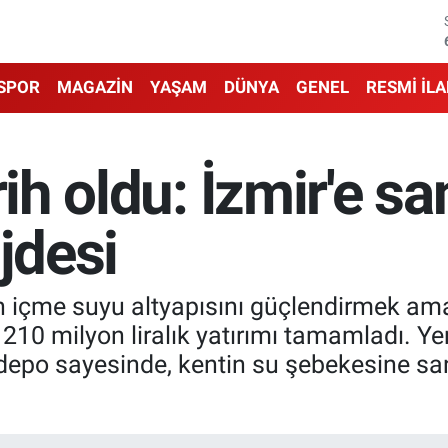
SPOR
MAGAZİN
YAŞAM
DÜNYA
GENEL
RESMİ İL
rih oldu: İzmir'e s
jdesi
n içme suyu altyapısını güçlendirmek ama
10 milyon liralık yatırımı tamamladı. Yen
depo sayesinde, kentin su şebekesine san