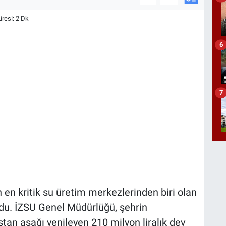
esi: 2 Dk
6
7
n en kritik su üretim merkezlerinden biri olan
ldu. İZSU Genel Müdürlüğü, şehrin
tan aşağı yenileyen 210 milyon liralık dev