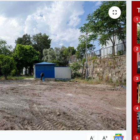
1
2
3
4
-
+
A
A
5