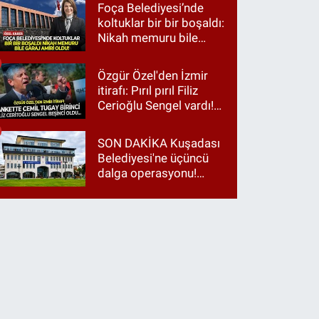
Foça Belediyesi’nde
koltuklar bir bir boşaldı:
Nikah memuru bile
garaj amiri oldu!
Özgür Özel'den İzmir
itirafı: Pırıl pırıl Filiz
Cerioğlu Sengel vardı!
Ama ankette Cemil
Tugay birinci çıktı
SON DAKİKA Kuşadası
Belediyesi'ne üçüncü
dalga operasyonu!
Gözaltılar var