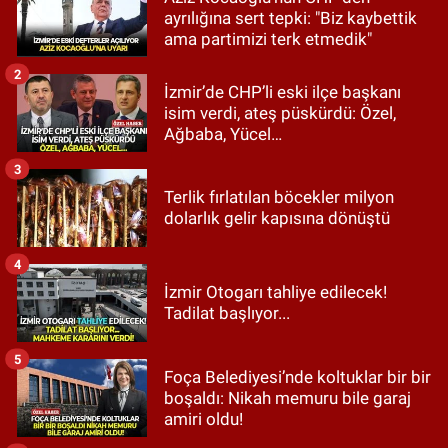
ayrılığına sert tepki: "Biz kaybettik
ama partimizi terk etmedik"
2
İzmir’de CHP’li eski ilçe başkanı
isim verdi, ateş püskürdü: Özel,
Ağbaba, Yücel…
3
Terlik fırlatılan böcekler milyon
dolarlık gelir kapısına dönüştü
4
İzmir Otogarı tahliye edilecek!
Tadilat başlıyor...
5
Foça Belediyesi’nde koltuklar bir bir
boşaldı: Nikah memuru bile garaj
amiri oldu!