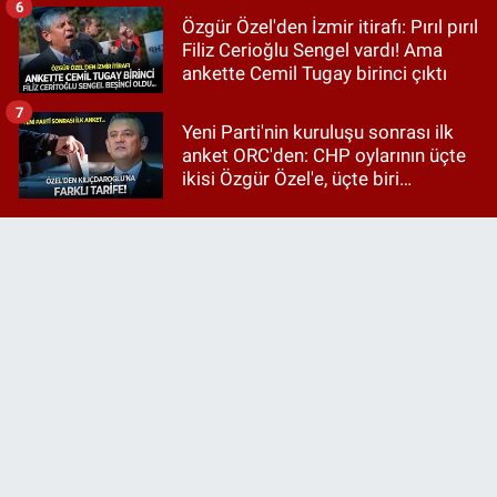
6
Özgür Özel'den İzmir itirafı: Pırıl pırıl
Filiz Cerioğlu Sengel vardı! Ama
ankette Cemil Tugay birinci çıktı
7
Yeni Parti'nin kuruluşu sonrası ilk
anket ORC'den: CHP oylarının üçte
ikisi Özgür Özel'e, üçte biri
Kılıçdaroğlu'na