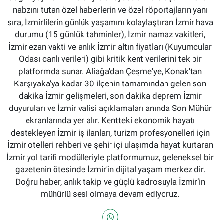
nabzını tutan özel haberlerin ve özel röportajların yanı
sıra, İzmirlilerin günlük yaşamını kolaylaştıran İzmir hava
durumu (15 günlük tahminler), İzmir namaz vakitleri,
İzmir ezan vakti ve anlık İzmir altın fiyatları (Kuyumcular
Odası canlı verileri) gibi kritik kent verilerini tek bir
platformda sunar. Aliağa'dan Çeşme'ye, Konak'tan
Karşıyaka'ya kadar 30 ilçenin tamamından gelen son
dakika İzmir gelişmeleri, son dakika deprem İzmir
duyuruları ve İzmir valisi açıklamaları anında Son Mühür
ekranlarında yer alır. Kentteki ekonomik hayatı
destekleyen İzmir iş ilanları, turizm profesyonelleri için
İzmir otelleri rehberi ve şehir içi ulaşımda hayat kurtaran
İzmir yol tarifi modülleriyle platformumuz, geleneksel bir
gazetenin ötesinde İzmir'in dijital yaşam merkezidir.
Doğru haber, anlık takip ve güçlü kadrosuyla İzmir’in
mühürlü sesi olmaya devam ediyoruz.