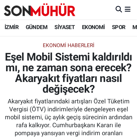
İzmir Nöbetçi Eczaneler
İZMİR
GÜNDEM
SİYASET
EKONOMİ
SPOR
M
İzmir Hava Durumu
EKONOMI HABERLERI
Eşel Mobil Sistemi kaldırıldı
İzmir Namaz Vakitleri
mı, ne zaman sona erecek?
İzmir Trafik Yoğunluk Haritası
Akaryakıt fiyatları nasıl
Süper Lig Puan Durumu ve Fikstür
değişecek?
Akaryakıt fiyatlarındaki artışları Özel Tüketim
Tüm Manşetler
Vergisi (ÖTV) indirimleriyle dengeleyen eşel
mobil sistemi, üç aylık geçiş sürecinin ardından
Son Dakika Haberleri
rafa kalkıyor. Cumhurbaşkanı Kararı ile
pompaya yansıyan vergi indirim oranları
Haber Arşivi