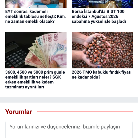
EYT sonrası kademeli
Borsa İstanbul'da BIST 100
emeklilik tablosu netleşti: Kim,
endeksi 7 Ağustos 2026
ne zaman emekli olacak?
sabahına yükselişle başladı
3600, 4500 ve 5000 prim günle
2026 TMO kabuklu fındık fiyatı
emeklilik şartları neler? SGK
ne kadar oldu?
erken emeklilik ve kıdem
tazminatı ayrıntıları
Yorumlar