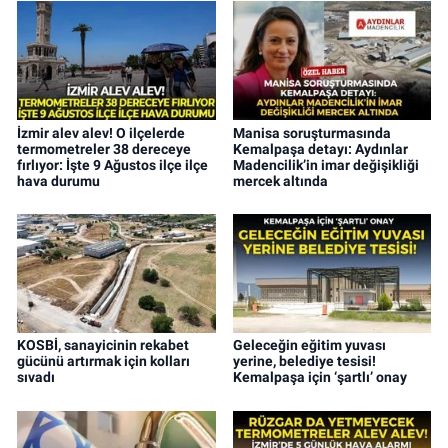
İzmir alev alev! O ilçelerde
Manisa soruşturmasında
termometreler 38 dereceye
Kemalpaşa detayı: Aydınlar
fırlıyor: İşte 9 Ağustos ilçe ilçe
Madencilik’in imar değişikliği
hava durumu
mercek altında
KOSBİ, sanayicinin rekabet
Geleceğin eğitim yuvası
gücünü artırmak için kolları
yerine, belediye tesisi!
sıvadı
Kemalpaşa için ‘şartlı’ onay