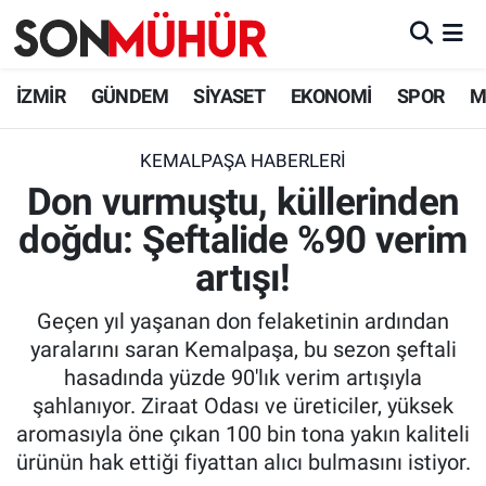
İzmir Nöbetçi Eczaneler
İZMİR
GÜNDEM
SİYASET
EKONOMİ
SPOR
M
İzmir Hava Durumu
KEMALPAŞA HABERLERI
Don vurmuştu, küllerinden
İzmir Namaz Vakitleri
doğdu: Şeftalide %90 verim
İzmir Trafik Yoğunluk Haritası
artışı!
Süper Lig Puan Durumu ve Fikstür
Geçen yıl yaşanan don felaketinin ardından
yaralarını saran Kemalpaşa, bu sezon şeftali
Tüm Manşetler
hasadında yüzde 90'lık verim artışıyla
şahlanıyor. Ziraat Odası ve üreticiler, yüksek
Son Dakika Haberleri
aromasıyla öne çıkan 100 bin tona yakın kaliteli
ürünün hak ettiği fiyattan alıcı bulmasını istiyor.
Haber Arşivi