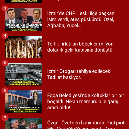
3
İzmir’de CHP’li eski ilçe başkanı
isim verdi, ateş püskürdü: Özel,
Ağbaba, Yücel…
4
Terlik fırlatılan böcekler milyon
dolarlık gelir kapısına dönüştü
5
İzmir Otogarı tahliye edilecek!
Tadilat başlıyor...
6
Foça Belediyesi’nde koltuklar bir bir
boşaldı: Nikah memuru bile garaj
amiri oldu!
7
Özgür Özel'den İzmir itirafı: Pırıl pırıl
Filiz Cerioğlu Sengel vardı! Ama