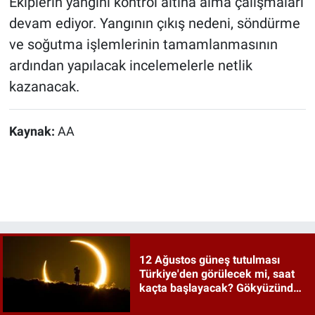
Ekiplerin yangını kontrol altına alma çalışmaları
devam ediyor. Yangının çıkış nedeni, söndürme
ve soğutma işlemlerinin tamamlanmasının
ardından yapılacak incelemelerle netlik
kazanacak.
Kaynak:
AA
12 Ağustos güneş tutulması
Türkiye'den görülecek mi, saat
kaçta başlayacak? Gökyüzünde
tarihi an