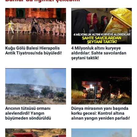
Kuğu Gölü Balesi Hierapolis
4 Milyonluk altını kuryeye
Antik Tiyatrosu'nda büyüledi!
aldırdılar: Sahte savcılardan
şeytani taktik!
Arıcının tütsüsü ormanı
Dünya mirasının yanı başında
alevlendirdi! Yangın
korku gecesi: Kontrol altına
büyümeden söndürüldü
alınan yangın yeniden parladı!