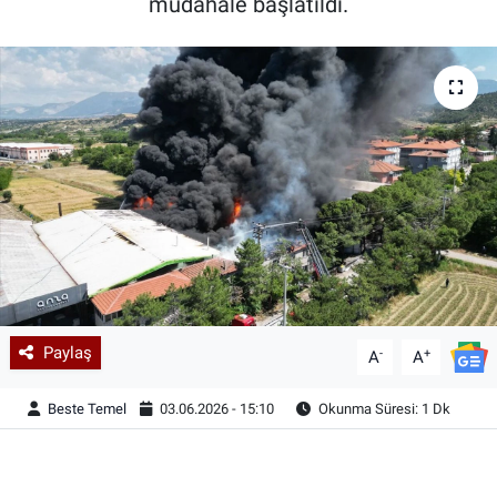
müdahale başlatıldı.
Paylaş
-
+
A
A
Beste Temel
03.06.2026 - 15:10
Okunma Süresi: 1 Dk