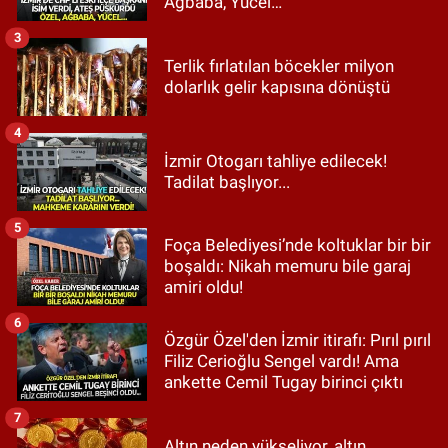
Ağbaba, Yücel…
3
Terlik fırlatılan böcekler milyon
dolarlık gelir kapısına dönüştü
4
İzmir Otogarı tahliye edilecek!
Tadilat başlıyor...
5
Foça Belediyesi’nde koltuklar bir bir
boşaldı: Nikah memuru bile garaj
amiri oldu!
6
Özgür Özel'den İzmir itirafı: Pırıl pırıl
Filiz Cerioğlu Sengel vardı! Ama
ankette Cemil Tugay birinci çıktı
7
Altın neden yükseliyor, altın