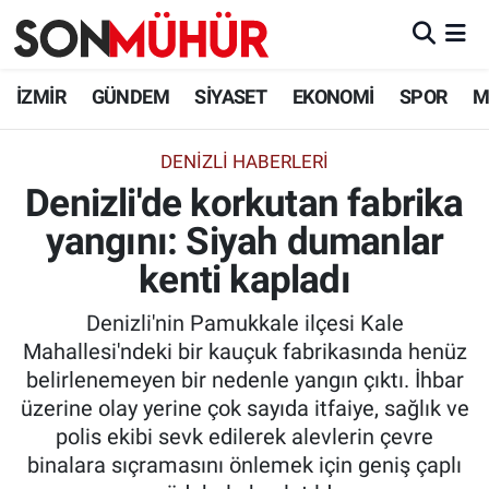
İzmir Nöbetçi Eczaneler
İZMİR
GÜNDEM
SİYASET
EKONOMİ
SPOR
M
İzmir Hava Durumu
DENİZLİ HABERLERİ
Denizli'de korkutan fabrika
İzmir Namaz Vakitleri
yangını: Siyah dumanlar
İzmir Trafik Yoğunluk Haritası
kenti kapladı
Süper Lig Puan Durumu ve Fikstür
Denizli'nin Pamukkale ilçesi Kale
Mahallesi'ndeki bir kauçuk fabrikasında henüz
Tüm Manşetler
belirlenemeyen bir nedenle yangın çıktı. İhbar
üzerine olay yerine çok sayıda itfaiye, sağlık ve
Son Dakika Haberleri
polis ekibi sevk edilerek alevlerin çevre
binalara sıçramasını önlemek için geniş çaplı
Haber Arşivi