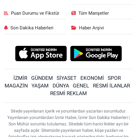
Puan Durumu ve Fikstür
Tüm Manşetler
Son Dakika Haberleri
Haber Arşivi
İZMİR
GÜNDEM
SİYASET
EKONOMİ
SPOR
MAGAZİN
YAŞAM
DÜNYA
GENEL
RESMİ İLANLAR
RESMİ REKLAM
Sitede yayınlanan içerik ve yorumlardan yazarları sorumludur.
Yayınlanan yorumlardan İzmir Haber, İzmir Son Dakika Haberleri |
Son Mühür sorumlu tutulamaz. Sitedeki tüm harici linkler ayrı bir
sayfada açılır. Sitemizde yayınlanan haber, köşe yazıları ve
fotoğraflar izin alınmaksızın kaynak gösterilse dahi, herhangi bir